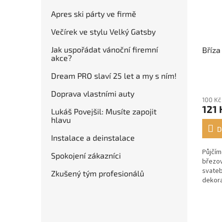
Apres ski párty ve firmě
Večírek ve stylu Velký Gatsby
Jak uspořádat vánoční firemní
Bříza
akce?
Dream PRO slaví 25 let a my s ním!
Doprava vlastními auty
100 Kč
121 
Lukáš Povejšil: Musíte zapojit
hlavu
D
Instalace a deinstalace
Půjčím
Spokojení zákazníci
březov
svateb
Zkušený tým profesionálů
dekor