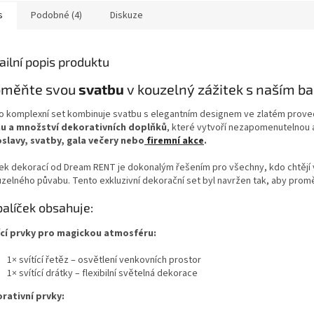
s
Podobné (4)
Diskuze
ailní popis produktu
oměňte svou
svatbu
v kouzelný zážitek s naším ba
o komplexní set kombinuje svatbu s elegantním designem ve zlatém proved
u a množství dekorativních doplňků
, které vytvoří nezapomenutelnou 
oslavy, svatby, gala večery nebo
firemní akce
.
ček dekorací
od Dream RENT je dokonalým řešením pro všechny, kdo chtějí
uzelného půvabu. Tento exkluzivní dekorační set byl navržen tak, aby prom
balíček obsahuje:
ící prvky pro magickou atmosféru:
1× svítící řetěz – osvětlení venkovních prostor
1× svítící drátky – flexibilní světelná dekorace
rativní prvky: