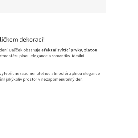
líčkem dekorací
!
ení. Balíček obsahuje
efektní svítící prvky, zlatou
atmosféru plnou elegance a romantiky. Ideální
 vytvořit nezapomenutelnou atmosféru plnou elegance
ěnil jakýkoliv prostor v nezapomenutelný den.