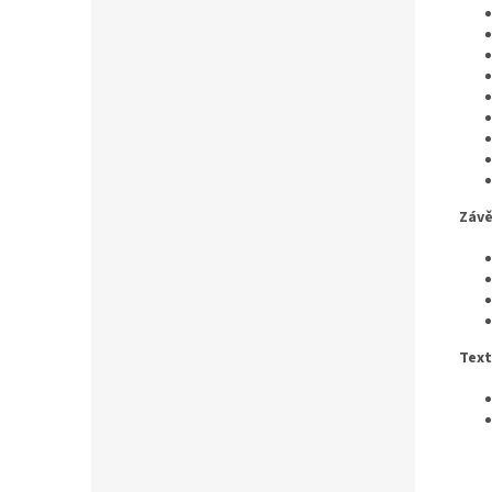
Závě
Text