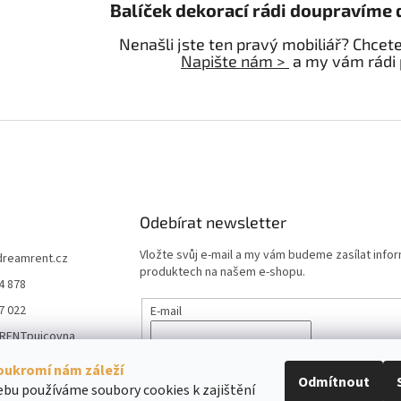
Balíček dekorací rádi doupravíme 
Nenašli jste ten pravý mobiliář? Chcet
Napište nám >
a my vám rádi
Odebírat newsletter
Vložte svůj e-mail a my vám budeme zasílat info
dreamrent.cz
produktech na našem e-shopu.
4 878
7 022
E-mail
RENTpujcovna
Vložením e-mailu souhlasíte s
podmínkami ochr
_rent_pujcovna_m
údajů
oukromí nám záleží
e
Odmítnout
bu používáme soubory cookies k zajištění