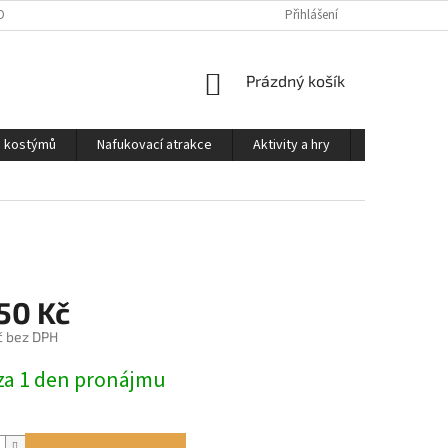
OSOBNÍCH ÚDAJŮ
PODMÍNKY PRO PŮJČOVNU KOSTÝMŮ
Přihlášení
KONTAKTY
NÁKUPNÍ
Prázdný košík
KOŠÍK
a kostýmů
Nafukovací atrakce
Aktivity a hry
Kontakty
50 Kč
č bez DPH
za 1 den pronájmu