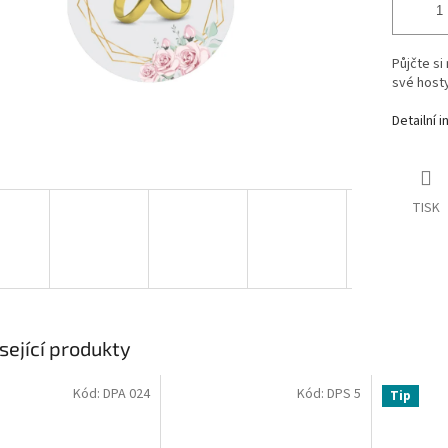
Půjčte si
své hosty,
Detailní 
TISK
sející produkty
Kód:
DPA 024
Kód:
DPS 5
Tip