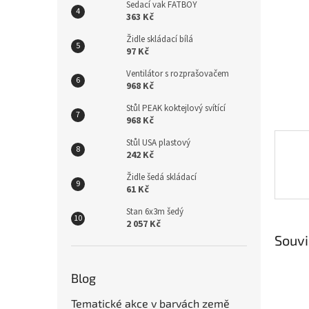
n
Sedací vak FATBOY
e
363 Kč
l
Židle skládací bílá
97 Kč
Ventilátor s rozprašovačem
968 Kč
Stůl PEAK koktejlový svítící
968 Kč
Stůl USA plastový
242 Kč
Židle šedá skládací
61 Kč
Stan 6x3m šedý
2 057 Kč
Souvi
Blog
Tematické akce v barvách země