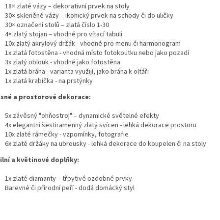
18× zlaté vázy – dekorativní prvek na stoly
30× skleněné vázy – ikonický prvek na schody či do uličky
30× označení stolů – zlatá číslo 1-30
4× zlatý stojan – vhodné pro vítací tabuli
10x zlatý akrylový držák - vhodné pro menu či harmonogram
1x zlatá fotostěna - vhodná místo fotokoutku nebo jako pozadí
3x zlatý oblouk - vhodné jako fotostěna
1x zlatá brána - varianta využijí, jako brána k oltáři
1x zlatá krabička - na prstýnky
sné a prostorové dekorace:
5x závěsný "ohňostroj" – dynamické světelné efekty
4x elegantní šestiramenný zlatý svícen - lehká dekorace prostoru
10x zlaté rámečky - vzpomínky, fotografie
6x zlaté držáky na ubrousky - lehká dekorace do koupelen či na stoly
ilní a květinové doplňky:
1x zlaté diamanty – třpytivé ozdobné prvky
Barevné či přírodní peří - dodá domácký styl