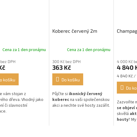
Koberec červený 2m
Champag
Cena za 1 den pronájmu
Cena za 1 den pronájmu
 bez DPH
300 Kč bez DPH
4 000 Kč b
Kč
363 Kč
4 840 
Měrná
4 840 Kč / 
o košíku
Do košíku
cena:
Do ko
e vám stojan z
Půjčte si
ikonický červený
ého dřeva. Vhodný jako
koberec
na vaši společenskou
Zazvoňte n
ní či slavnostní
akci a nechte své hosty zazářit.
se objeví 
ace.
skvělá
akt
hosty
? My