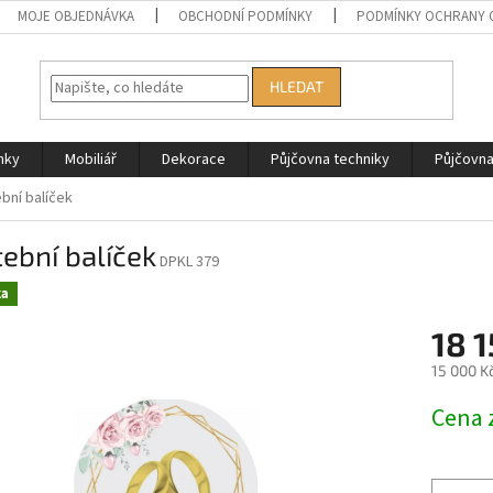
MOJE OBJEDNÁVKA
OBCHODNÍ PODMÍNKY
PODMÍNKY OCHRANY 
HLEDAT
nky
Mobiliář
Dekorace
Půjčovna techniky
Půjčovn
bní balíček
ební balíček
DPKL 379
ka
18 1
15 000 K
Měrná
Cena 
cena: