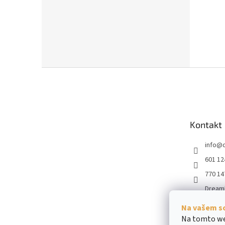
Z
á
p
a
t
Kontakt
í
info
@
601 12
770 14
Dream
dream
Na vašem s
obiliar
Na tomto we