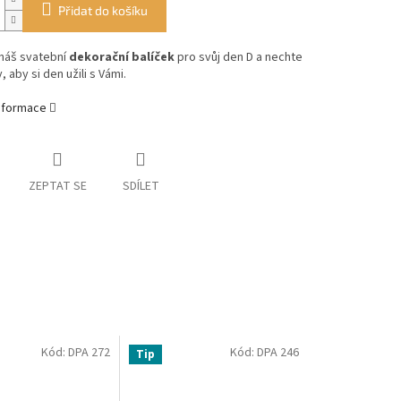
Přidat do košíku
 náš svatební
dekorační balíček
pro svůj den D a nechte
 aby si den užili s Vámi.
informace
ZEPTAT SE
SDÍLET
Kód:
DPA 272
Kód:
DPA 246
Tip