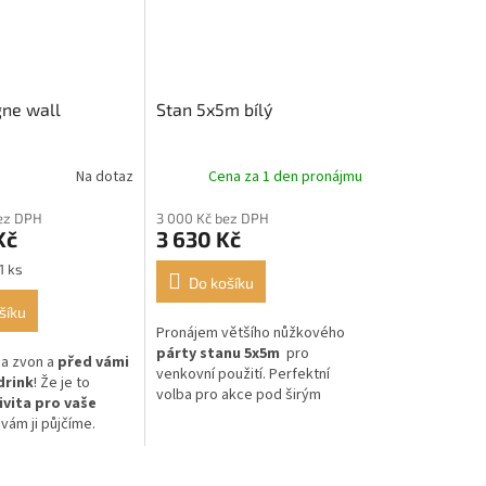
ne wall
Stan 5x5m bílý
Na dotaz
Cena za 1 den pronájmu
ez DPH
3 000 Kč bez DPH
Kč
3 630 Kč
1 ks
Do košíku
šíku
Pronájem většího nůžkového
párty stanu 5x5m
pro
a zvon a
před vámi
venkovní použití. Perfektní
drink
! Že je to
volba pro akce pod širým
ivita pro vaše
nebem.
 vám ji půjčíme.