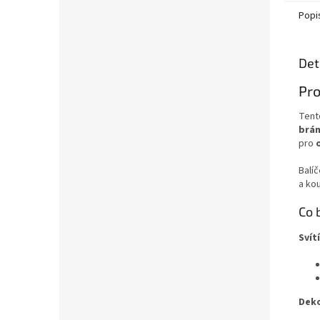
Popi
Det
Pr
Tent
brán
pro
Balí
a ko
Co 
Svít
Deko