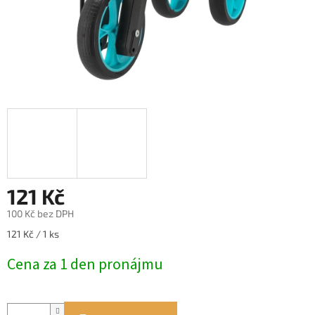
121 Kč
100 Kč bez DPH
Měrná
121 Kč / 1 ks
cena:
Cena za 1 den pronájmu