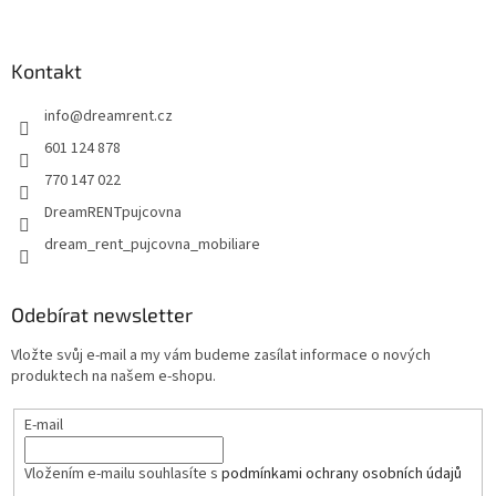
á
p
a
Kontakt
t
info
@
dreamrent.cz
í
601 124 878
770 147 022
DreamRENTpujcovna
dream_rent_pujcovna_mobiliare
Odebírat newsletter
Vložte svůj e-mail a my vám budeme zasílat informace o nových
produktech na našem e-shopu.
E-mail
Vložením e-mailu souhlasíte s
podmínkami ochrany osobních údajů