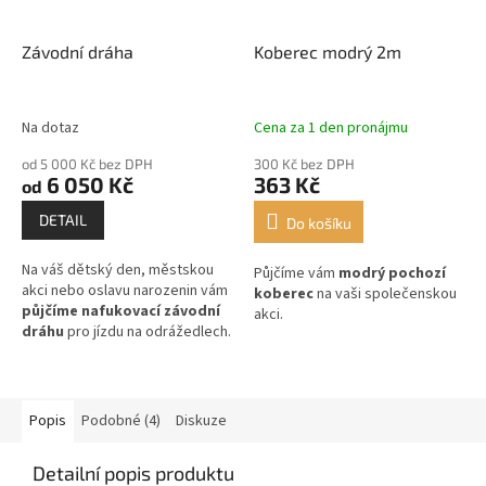
Závodní dráha
Koberec modrý 2m
Na dotaz
Cena za 1 den pronájmu
od 5 000 Kč bez DPH
300 Kč bez DPH
6 050 Kč
363 Kč
od
DETAIL
Do košíku
Na váš dětský den, městskou
Půjčíme vám
modrý pochozí
akci nebo oslavu narozenin vám
koberec
na vaši společenskou
půjčíme nafukovací závodní
akci.
dráhu
pro jízdu na odrážedlech.
Popis
Podobné (4)
Diskuze
Detailní popis produktu