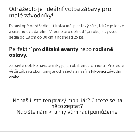
Odrážedlo je ideální volba zábavy pro
malé závodníky!
Dvoustopé odrážedlo - tříkolka má plastový rám, takže je lehké
a snadno ovladatelné. Vhodné pro děti od 1,5 roku, s výškou
sedla od 28 cm do 30 cm a nosností 25 kg.
Perfektní pro
dětské eventy
nebo
rodinné
oslavy.
Zabavte dětské návstěvníky jejich oblíbenou činností. Pro ještě
větší zábavu zkombinujte odrážedla s naší
nafukovací závodní
dráhou.
Nenašli jste ten pravý mobiliář? Chcete se na
něco zeptat?
Napište nám >
a my vám rádi pomůžeme.
Z