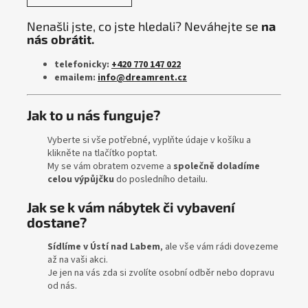
Nenašli jste, co jste hledali? Neváhejte se
na
nás obrátit.
telefonicky:
+420 770 147 022
emailem:
info@dreamrent.cz
Jak to u nás funguje?
Vyberte si vše potřebné, vyplňte údaje v košíku a
klikněte na tlačítko poptat.
My se vám obratem ozveme a
společně doladíme
celou výpůjčku
do posledního detailu.
Jak se k vám nábytek či vybavení
dostane?
Sídlíme v Ústí nad Labem
, ale vše vám rádi dovezeme
až na vaši akci.
Je jen na vás zda si zvolíte osobní odběr nebo dopravu
od nás.