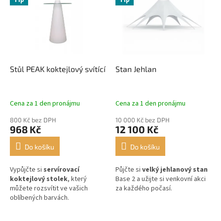
Tip
Tip
Stůl PEAK koktejlový svítící
Stan Jehlan
Cena za 1 den pronájmu
Cena za 1 den pronájmu
800 Kč bez DPH
10 000 Kč bez DPH
968 Kč
12 100 Kč
Do košíku
Do košíku
Vypůjčte si
servírovací
Půjčte si
velký jehlanový stan
koktejlový stolek
, který
Base 2 a užijte si venkovní akci
můžete rozsvítit ve vašich
za každého počasí.
oblíbených barvách.