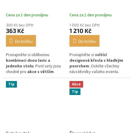
Cena za 1 den pronájmu
Cena za 1 den pronájmu
300 Kč bez DPH
1 000 Kč bez DPH
363 Kč
1 210 Kč
Do košíku
Do košíku
Pronajměte si oblíbenou
Pronajměte si
svítící
kombinaci dvou lavic a
designová křesla s hladkým
jednoho stolu
. Pivní sety jsou
povrchem
. Oslníte všechny
vhodné pro
akce s větším
návstěvníky vašeho eventu.
počtem návštěvníků
.
Tip
Akce
Tip