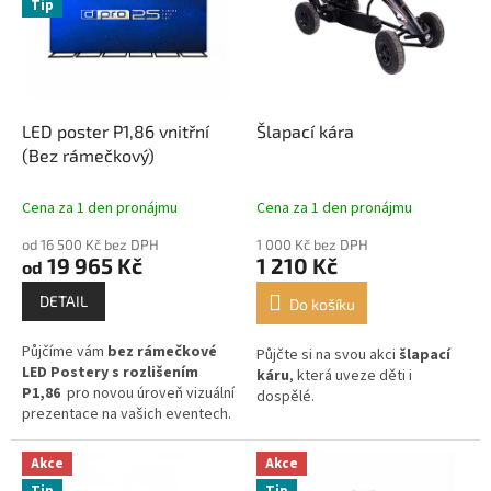
Tip
n
t
y
LED poster P1,86 vnitřní
Šlapací kára
(Bez rámečkový)
Cena za 1 den pronájmu
Cena za 1 den pronájmu
od 16 500 Kč bez DPH
1 000 Kč bez DPH
19 965 Kč
1 210 Kč
od
DETAIL
Do košíku
Půjčíme vám
bez rámečkové
Půjčte si na svou akci
šlapací
LED Postery s rozlišením
káru
, která uveze děti i
P1,86
pro novou úroveň vizuální
dospělé.
prezentace na vašich eventech.
Akce
Akce