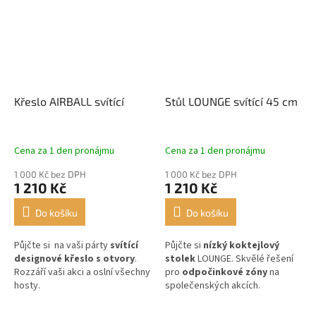
Křeslo AIRBALL svítící
Stůl LOUNGE svítící 45 cm
Cena za 1 den pronájmu
Cena za 1 den pronájmu
1 000 Kč bez DPH
1 000 Kč bez DPH
1 210 Kč
1 210 Kč
Do košíku
Do košíku
Půjčte si na vaši párty
svítící
Půjčte si
nízký
koktejlový
designové křeslo s otvory
.
stolek
LOUNGE. Skvělé řešení
Rozzáří vaši akci a oslní všechny
pro
odpočinkové zóny
na
hosty.
společenských akcích.