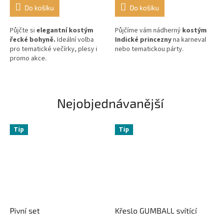
Do košíku
Do košíku
Půjčte si
elegantní kostým
Půjčíme vám nádherný
kostým
řecké bohyně.
Ideální volba
Indické princezny
na karneval
pro tematické večírky, plesy i
nebo tematickou párty.
promo akce.
Nejobjednávanější
Tip
Tip
Pivní set
Křeslo GUMBALL svítící