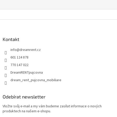
Z
á
p
a
Kontakt
t
info
@
dreamrent.cz
í
601 124 878
770 147 022
DreamRENTpujcovna
dream_rent_pujcovna_mobiliare
Odebírat newsletter
Vložte svůj e-mail a my vám budeme zasílat informace o nových
produktech na našem e-shopu.