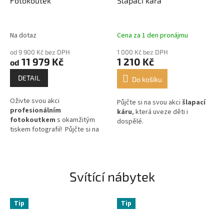
Fotokoutek
Šlapací kára
Na dotaz
Cena za 1 den pronájmu
od 9 900 Kč bez DPH
1 000 Kč bez DPH
11 979 Kč
1 210 Kč
od
DETAIL
Do košíku
Oživte svou akci
Půjčte si na svou akci
šlapací
profesionálním
káru
, která uveze děti i
fotokoutkem
s okamžitým
dospělé.
tiskem fotografií! Půjčte si na
event
náš Dream fotokoutek
a připravte vašim hostům
skvělé vzpomínky.
Svítící nábytek
Tip
Tip