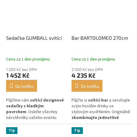
Sedačka GUMBALL svítící
Bar BARTOLOMEO 270cm
Cena za 1 den pronájmu
Cena za 1 den pronájmu
1 200 Kč bez DPH
3 500 Kč bez DPH
1 452 Kč
4 235 Kč
Do košíku
Do košíku
Půjčíme vám
svítící designové
Půjčte si
svítící bar
a servírujte
sedačky s hladkým
svým hostům drinky se
povrchem
. Oslníte všechny
stylovým osvětlením. Originálně
návstěvníky vašeho eventu.
zkombinujte jednotlivé
moduly
a vaše akce zazáří.
Tip
Tip