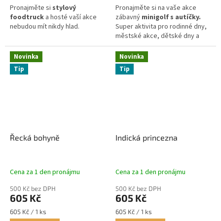
Pronajměte si
stylový
Pronajměte si na vaše akce
foodtruck
a hosté vaší akce
zábavný
minigolf s autíčky.
nebudou mít nikdy hlad.
Super aktivita pro rodinné dny,
městské akce, dětské dny a
firemní family days.
Novinka
Novinka
Tip
Tip
Řecká bohyně
Indická princezna
Cena za 1 den pronájmu
Cena za 1 den pronájmu
500 Kč bez DPH
500 Kč bez DPH
605 Kč
605 Kč
Měrná
Měrná
605 Kč / 1 ks
605 Kč / 1 ks
cena:
cena: