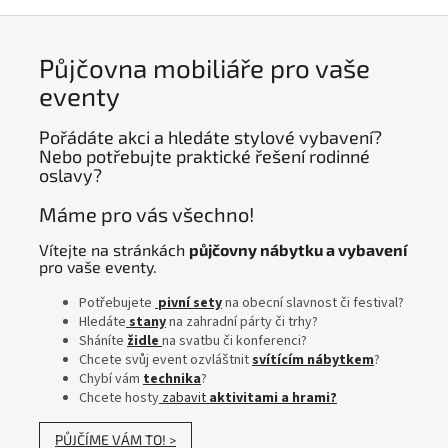
Půjčovna mobiliáře pro vaše
eventy
Pořádáte akci a hledáte stylové vybavení?
Nebo potřebujte praktické řešení rodinné
oslavy?
Máme pro vás všechno!
Vítejte na stránkách
půjčovny nábytku a vybavení
pro vaše eventy.
Potřebujete
pivní sety
na obecní slavnost či festival?
Hledáte
stany
na zahradní párty či trhy?
Sháníte
židle
na svatbu či konferenci?
Chcete svůj event ozvláštnit
svítícím nábytkem
?
Chybí vám
technika
?
Chcete hosty
zabavit
aktivitami a hrami?
PŮJČÍME VÁM TO! >