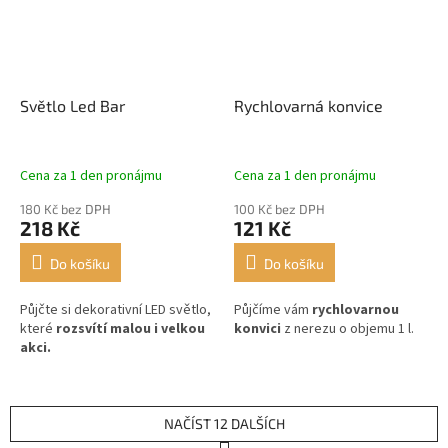
Světlo Led Bar
Rychlovarná konvice
Cena za 1 den pronájmu
Cena za 1 den pronájmu
180 Kč bez DPH
100 Kč bez DPH
218 Kč
121 Kč
Do košíku
Do košíku
Půjčte si dekorativní LED světlo,
Půjčíme vám
rychlovarnou
které
rozsvítí malou i velkou
konvici
z nerezu o objemu 1 l.
akci.
NAČÍST 12 DALŠÍCH