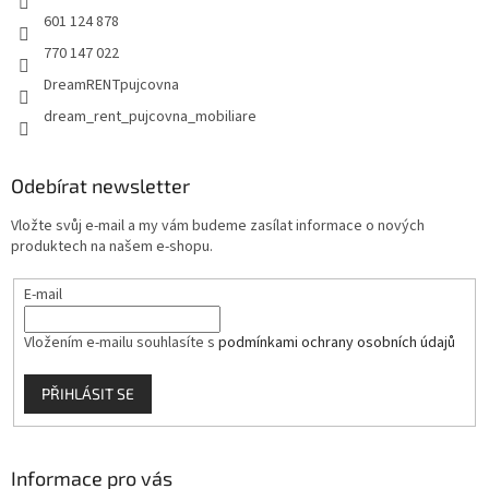
601 124 878
770 147 022
DreamRENTpujcovna
dream_rent_pujcovna_mobiliare
Odebírat newsletter
Vložte svůj e-mail a my vám budeme zasílat informace o nových
produktech na našem e-shopu.
E-mail
Vložením e-mailu souhlasíte s
podmínkami ochrany osobních údajů
PŘIHLÁSIT SE
Informace pro vás