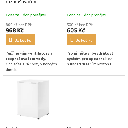
u
rozprašovačem
k
t
Cena za 1 den pronájmu
Cena za 1 den pronájmu
ů
800 Kč bez DPH
500 Kč bez DPH
968 Kč
605 Kč
Do košíku
Do košíku
Půjčíme vám v
entilátory s
Pronájměte si
bezdrátový
rozprašovačem vody
.
systém pro speakra
bez
Ochlaďte své hosty v horkých
nutnosti držení mikrofonu.
dnech.