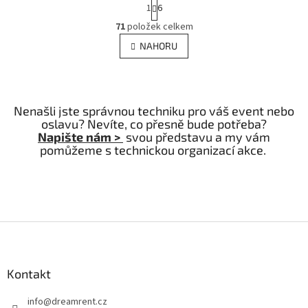
S
1
6
t
O
r
71
položek celkem
v
á
l
NAHORU
n
á
k
d
o
v
a
á
c
n
Nenašli jste správnou techniku pro váš event nebo
í
í
oslavu? Nevíte, co přesně bude potřeba?
p
Napište nám >
svou představu a my vám
r
pomůžeme s technickou organizací akce.
v
k
y
v
ý
p
Z
i
s
á
u
p
a
Kontakt
t
info
@
dreamrent.cz
í