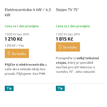
Elektrocentrála 4 kW / 4,3
Stojan TV 75"
kW
Cena za 1 den pronájmu
Cena za 1 den pronájmu
1 000 Kč bez DPH
1 500 Kč bez DPH
1 210 Kč
1 815 Kč
Měrná
1 210 Kč / 1 ks
Do košíku
cena:
Do košíku
Pronajměte si
velký televizní
stojan
, který je speciálně
Půjčte si elektrocentrálu
a
navržen pro LED televizor o
vaše akce nebude nikdy bez
rozměru 75". Jeho robustní
proudu. Půjčujeme bez PHM.
konstrukce zajišťuje
maximální
stabilitu
a bezpečnost pro
vaši televizi.
Tip
Tip