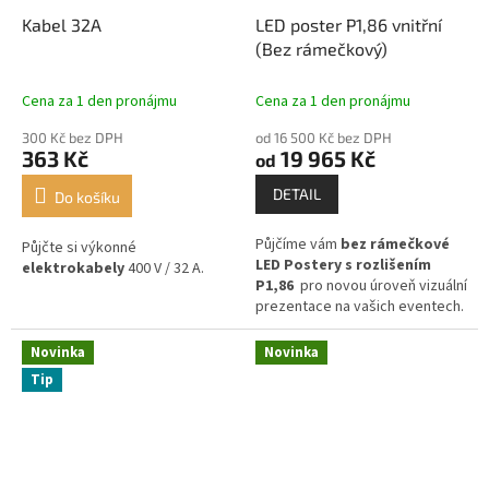
Kabel 32A
LED poster P1,86 vnitřní
(Bez rámečkový)
Cena za 1 den pronájmu
Cena za 1 den pronájmu
300 Kč bez DPH
od 16 500 Kč bez DPH
363 Kč
19 965 Kč
od
DETAIL
Do košíku
Půjčíme vám
bez rámečkové
Půjčte si výkonné
LED Postery s rozlišením
elektrokabely
400 V / 32 A.
P1,86
pro novou úroveň vizuální
prezentace na vašich eventech.
Novinka
Novinka
Tip