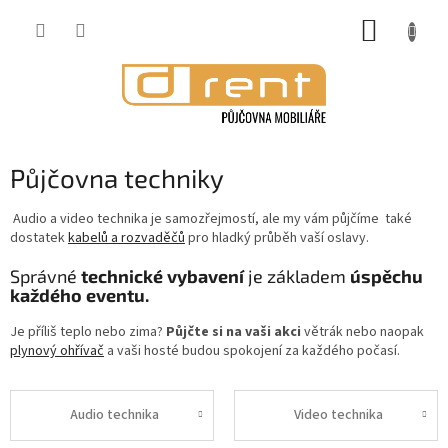
Přejít
NÁKUP
na
obsah
KOŠÍK
Půjčovna techniky
Audio a video technika je samozřejmostí, ale my vám půjčíme také
dostatek
kabelů a rozvaděčů
pro hladký průběh vaší oslavy.
Správné
technické vybavení
je základem
úspěchu
každého eventu.
Je příliš teplo nebo zima?
Půjčte si na vaši akci
větrák nebo naopak
plynový ohřívač
a vaši hosté budou spokojení za každého počasí.
Audio technika
Video technika