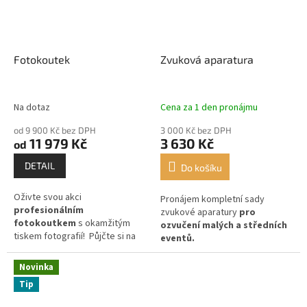
Fotokoutek
Zvuková aparatura
Na dotaz
Cena za 1 den pronájmu
od 9 900 Kč bez DPH
3 000 Kč bez DPH
11 979 Kč
3 630 Kč
od
DETAIL
Do košíku
Oživte svou akci
Pronájem kompletní sady
profesionálním
zvukové aparatury
pro
fotokoutkem
s okamžitým
ozvučení malých a středních
tiskem fotografií! Půjčte si na
eventů.
event
náš Dream fotokoutek
a připravte vašim hostům
Novinka
skvělé vzpomínky.
Tip