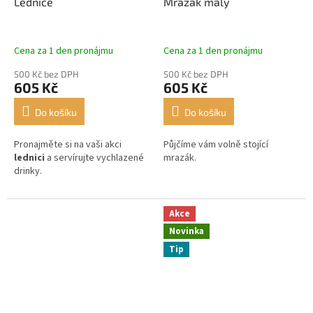
Lednice
Mrazák malý
Cena za 1 den pronájmu
Cena za 1 den pronájmu
500 Kč bez DPH
500 Kč bez DPH
605 Kč
605 Kč
Do košíku
Do košíku
Pronajměte si na vaši akci
Půjčíme vám volně stojící
lednici
a servírujte vychlazené
mrazák.
drinky.
Akce
Novinka
Tip