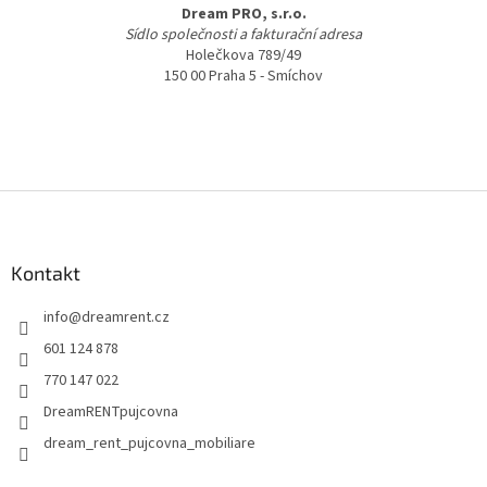
Dream PRO, s.r.o.
Sídlo společnosti a fakturační adresa
Holečkova 789/49
150 00 Praha 5 - Smíchov
Z
á
p
a
Kontakt
t
info
@
dreamrent.cz
í
601 124 878
770 147 022
DreamRENTpujcovna
dream_rent_pujcovna_mobiliare