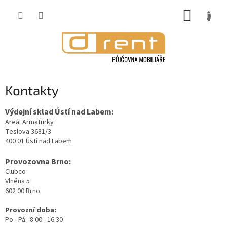
Přejít
NÁKUP
na
obsah
KOŠÍK
Kontakty
Výdejní sklad Ústí nad Labem:
Areál Armaturky
Teslova 3681/3
400 01 Ústí nad Labem
Provozovna Brno:
Clubco
Vlněna 5
602 00 Brno
Provozní doba:
Po - Pá: 8:00 - 16:30