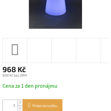
968 Kč
800 Kč bez DPH
Měrná
Cena za 1 den pronájmu
cena:
Přidat do košíku