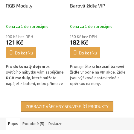
RGB Moduly
Barová židle VIP
Cena za 1 den pronájmu
Cena za 1 den pronájmu
100 Kč bez DPH
150 Kč bez DPH
121 Kč
182 Kč
Do košíku
Do košíku
Pro
dokonalý dojem
ze
Pronajměte si
luxusní
barové
svítícího nábytku vám zapůjčíme
židle
vhodné na VIP akce. Židle
RGB moduly,
které můžete
jsou výškově nastavitelné s
napájet z baterií, nebo přímo ze
opěrkou na nohy.
sítě.
ZOBRAZIT VŠECHNY SOUVISEJÍCÍ PRODUKTY
Popis
Podobné (5)
Diskuze