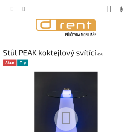
Přejít
NÁKUP
na
obsah
KOŠÍK
Stůl PEAK koktejlový svítící
456
Akce
Tip