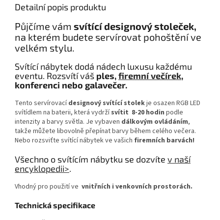
Detailní popis produktu
Půjčíme vám
svítící designový stoleček,
na kterém budete servírovat pohoštění ve
velkém stylu.
Svítící nábytek dodá nádech luxusu každému
eventu. Rozsvítí váš
ples,
firemní večírek
,
konferenci nebo galavečer.
Tento servírovací
designový svítící stolek
je osazen RGB LED
svítídlem na baterii, která vydrží
svítit 8-20 hodin
podle
intenzity a barvy světla. Je vybaven
dálkovým ovládáním
,
takže můžete libovolně přepínat barvy během celého večera.
Nebo rozsviťte svítící nábytek ve vašich
firemních barvách!
Všechno o svítícím nábytku se dozvíte
v naší
encyklopedii>
.
Vhodný pro použití ve
vnitřních i venkovních prostorách.
Technická specifikace