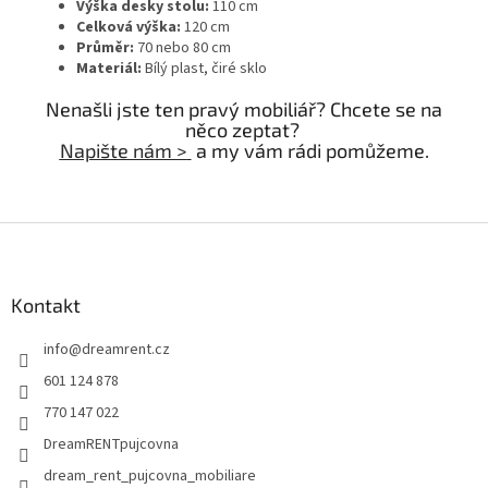
Výška desky stolu:
110 cm
Celková výška:
120 cm
Průměr:
70 nebo 80 cm
Materiál:
Bílý plast, čiré sklo
Nenašli jste ten pravý mobiliář? Chcete se na
něco zeptat?
Napište nám >
a my vám rádi pomůžeme.
Z
á
p
a
Kontakt
t
info
@
dreamrent.cz
í
601 124 878
770 147 022
DreamRENTpujcovna
dream_rent_pujcovna_mobiliare