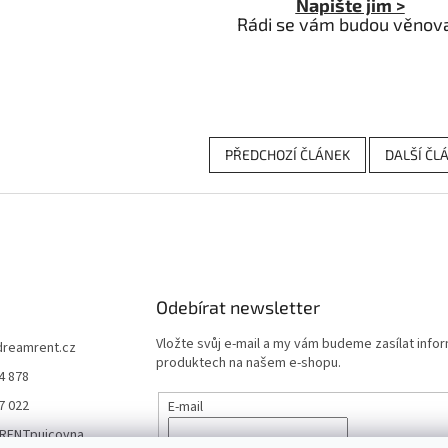
Napište jim >
Rádi se vám budou věnova
PŘEDCHOZÍ ČLÁNEK
DALŠÍ ČL
Odebírat newsletter
Vložte svůj e-mail a my vám budeme zasílat info
dreamrent.cz
produktech na našem e-shopu.
4 878
7 022
E-mail
RENTpujcovna