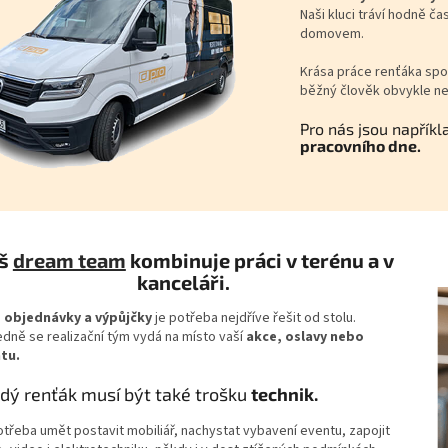
Naši kluci tráví hodně č
domovem.
Krása práce renťáka spoč
běžný člověk obvykle ne
Pro nás jsou napříkl
pracovního dne.
š
dream team
kombinuje práci v terénu a v
kanceláři.
 objednávky a výpůjčky
je potřeba nejdříve řešit od stolu.
edně se realizační tým vydá na místo vaší
akce
, oslavy nebo
tu.
dý renťák musí být také trošku
technik.
otřeba umět postavit mobiliář, nachystat vybavení eventu, zapojit