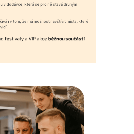
asu v dodávce, která se pro ně stává druhým
ívá i v tom, že má možnost navštívit místa, které
vidí.
ad festivaly a VIP akce
běžnou součástí