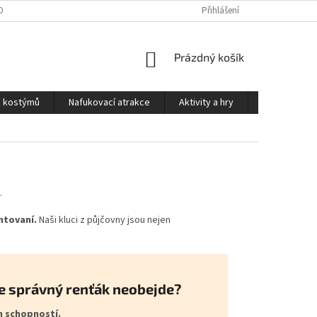
OSOBNÍCH ÚDAJŮ
PODMÍNKY PRO PŮJČOVNU KOSTÝMŮ
Přihlášení
KONTAKTY
NÁKUPNÍ
Prázdný košík
KOŠÍK
a kostýmů
Nafukovací atrakce
Aktivity a hry
Kontakty
.
ntovaní.
Naši kluci z půjčovny jsou nejen
e správný renťák neobejde?
h schopností.