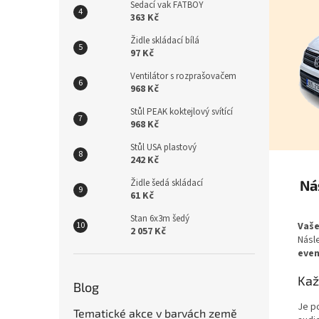
n
Sedací vak FATBOY
e
363 Kč
l
Židle skládací bílá
97 Kč
Ventilátor s rozprašovačem
968 Kč
Stůl PEAK koktejlový svítící
968 Kč
Stůl USA plastový
242 Kč
Ná
Židle šedá skládací
61 Kč
Stan 6x3m šedý
Vaše
2 057 Kč
Násl
even
Kaž
Blog
Je p
Tematické akce v barvách země