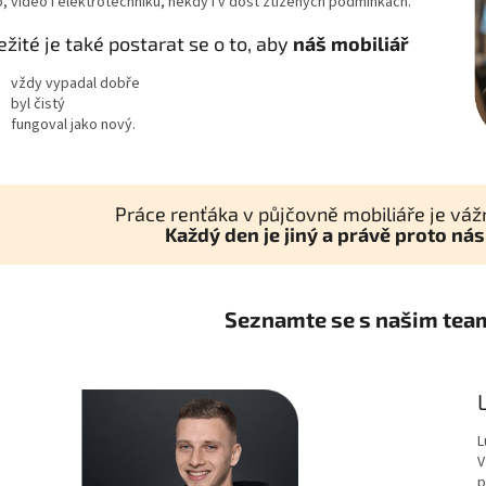
o, video i elektrotechniku, někdy i v dost ztížených podmínkách.
ežité je také postarat se o to, aby
náš mobiliář
vždy vypadal dobře
byl čistý
fungoval jako nový.
Práce renťáka v půjčovně mobiliáře je váž
Každý den je jiný a právě proto nás
Seznamte se s našim tea
L
V
p