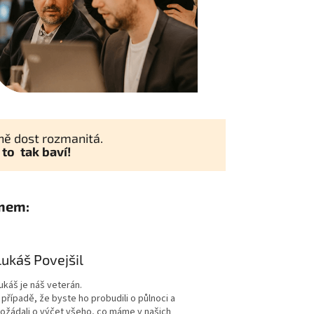
ně dost rozmanitá.
 to tak baví!
mem:
Lukáš Povejšil
ukáš je náš veterán.
 případě, že byste ho probudili o půlnoci a
ožádali o výčet všeho, co máme v našich