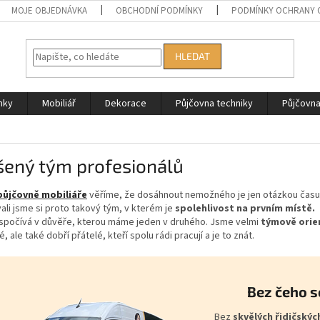
MOJE OBJEDNÁVKA
OBCHODNÍ PODMÍNKY
PODMÍNKY OCHRANY 
HLEDAT
nky
Mobiliář
Dekorace
Půjčovna techniky
Půjčovn
šený tým profesionálů
půjčovně mobiliáře
věříme, že dosáhnout nemožného je jen otázkou času
li jsme si proto takový tým, v kterém je
spolehlivost na prvním místě.
spočívá v důvěře, kterou máme jeden v druhého. Jsme velmi
týmově orie
, ale také dobří přátelé, kteří spolu rádi pracují a je to znát.
Bez čeho s
Bez
skvělých řidičskýc