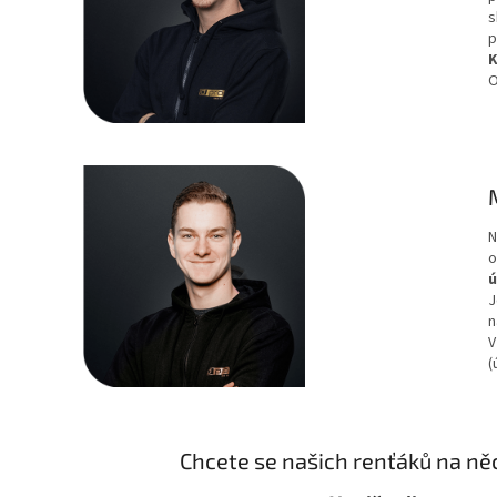
s
p
K
O
N
o
J
n
V
(
Chcete se našich renťáků na ně