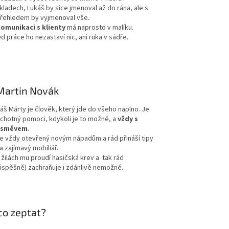
kladech, Lukáš by sice jmenoval až do rána, ale s
řehledem by vyjmenoval vše.
omunikaci s klienty
má naprosto v malíku.
d práce ho nezastaví nic, ani ruka v sádře.
Martin Novák
áš Márty je člověk, který jde do všeho naplno. Je
chotný pomoci, kdykoli je to možné, a
vždy s
úsměvem
.
e vždy otevřený novým nápadům a rád přináší tipy
a zajímavý mobiliář.
 žilách mu proudí hasičská krev a tak rád
úspěšně) zachraňuje i zdánlivě nemožné.
co zeptat?