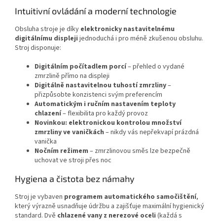
Intuitivní ovládání a moderní technologie
Obsluha stroje je díky
elektronicky nastavitelnému
digitálnímu displeji
jednoduchá i pro méně zkušenou obsluhu.
Stroj disponuje:
Digitálním počítadlem porcí
– přehled o vydané
zmrzlině přímo na displeji
Digitálně nastavitelnou tuhostí zmrzliny
–
přizpůsobte konzistenci svým preferencím
Automatickým i ručním nastavením teploty
chlazení
– flexibilita pro každý provoz
Novinkou: elektronickou kontrolou množství
zmrzliny ve vaničkách
– nikdy vás nepřekvapí prázdná
vanička
Nočním režimem
– zmrzlinovou směs lze bezpečně
uchovat ve stroji přes noc
Hygiena a čistota bez námahy
Stroj je vybaven
programem automatického samočištění
,
který výrazně usnadňuje údržbu a zajišťuje maximální hygienický
standard. Dvě
chlazené vany z nerezové oceli
(každá s