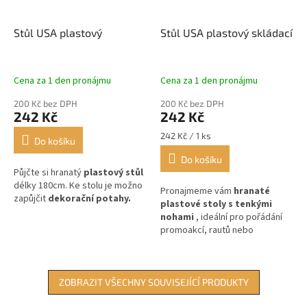
Stůl USA plastový
Stůl USA plastový skládací
Cena za 1 den pronájmu
Cena za 1 den pronájmu
200 Kč bez DPH
200 Kč bez DPH
242 Kč
242 Kč
Měrná
242 Kč / 1 ks
Do košíku
cena:
Do košíku
Půjčte si hranatý
plastový stůl
délky 180cm. Ke stolu je možno
Pronajmeme vám
hranaté
zapůjčit
dekorační potahy.
plastové stoly s tenkými
nohami
, ideální pro pořádání
promoakcí, rautů nebo
firemních večírků.
ZOBRAZIT VŠECHNY SOUVISEJÍCÍ PRODUKTY