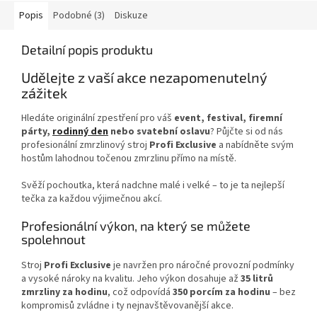
Popis
Podobné (3)
Diskuze
Detailní popis produktu
Udělejte z vaší akce nezapomenutelný
zážitek
Hledáte originální zpestření pro váš
event, festival, firemní
párty,
rodinný den
nebo svatební oslavu
? Půjčte si od nás
profesionální zmrzlinový stroj
Profi Exclusive
a nabídněte svým
hostům lahodnou točenou zmrzlinu přímo na místě.
Svěží pochoutka, která nadchne malé i velké – to je ta nejlepší
tečka za každou výjimečnou akcí.
Profesionální výkon, na který se můžete
spolehnout
Stroj
Profi Exclusive
je navržen pro náročné provozní podmínky
a vysoké nároky na kvalitu. Jeho výkon dosahuje až
35 litrů
zmrzliny za hodinu
, což odpovídá
350 porcím za hodinu
– bez
kompromisů zvládne i ty nejnavštěvovanější akce.