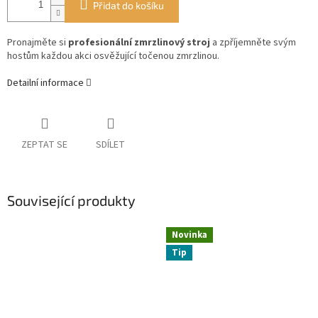
Přidat do košíku
Pronajměte si
profesionální zmrzlinový stroj
a zpříjemněte svým
hostům každou akci osvěžující točenou zmrzlinou.
Detailní informace
ZEPTAT SE
SDÍLET
Související produkty
Novinka
Tip