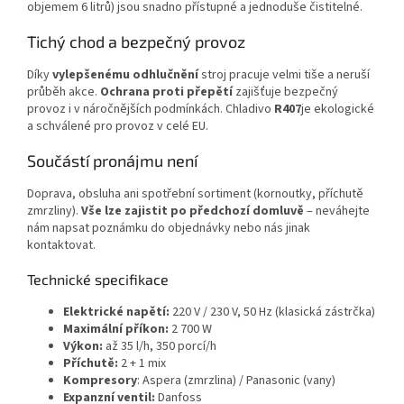
objemem 6 litrů) jsou snadno přístupné a jednoduše čistitelné.
Tichý chod a bezpečný provoz
Díky
vylepšenému odhlučnění
stroj pracuje velmi tiše a neruší
průběh akce.
Ochrana proti přepětí
zajišťuje bezpečný
provoz i v náročnějších podmínkách. Chladivo
R407
je ekologické
a schválené pro provoz v celé EU.
Součástí pronájmu není
Doprava, obsluha ani spotřební sortiment (kornoutky, příchutě
zmrzliny).
Vše lze zajistit po předchozí domluvě
– neváhejte
nám napsat poznámku do objednávky nebo nás jinak
kontaktovat.
Technické specifikace
Elektrické napětí:
220 V / 230 V, 50 Hz (klasická zástrčka)
Maximální příkon:
2 700 W
Výkon:
až 35 l/h, 350 porcí/h
Příchutě:
2 + 1 mix
Kompresory
: Aspera (zmrzlina) / Panasonic (vany)
Expanzní ventil:
Danfoss