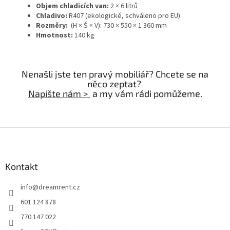
Objem chladicích van:
2 × 6 litrů
Chladivo:
R407 (ekologické, schváleno pro EU)
Rozměry:
(H × Š × V): 730 × 550 × 1 360 mm
Hmotnost:
140 kg
Nenašli jste ten pravý mobiliář? Chcete se na
něco zeptat?
Napište nám >
a my vám rádi pomůžeme.
Z
á
p
a
Kontakt
t
info
@
dreamrent.cz
í
601 124 878
770 147 022