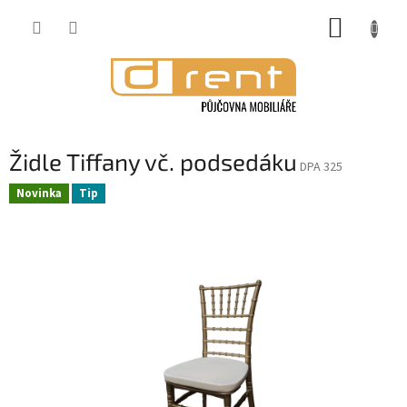
Přejít
NÁKUP
na
obsah
KOŠÍK
Židle Tiffany vč. podsedáku
DPA 325
Novinka
Tip