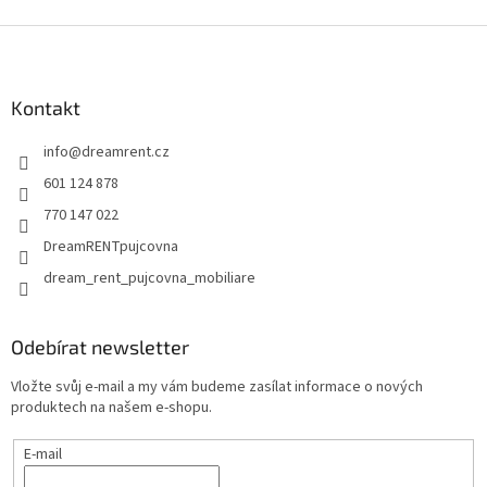
Z
á
p
a
Kontakt
t
info
@
dreamrent.cz
í
601 124 878
770 147 022
DreamRENTpujcovna
dream_rent_pujcovna_mobiliare
Odebírat newsletter
Vložte svůj e-mail a my vám budeme zasílat informace o nových
produktech na našem e-shopu.
E-mail