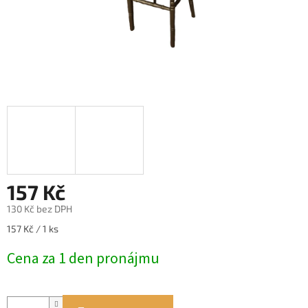
157 Kč
130 Kč bez DPH
Měrná
157 Kč / 1 ks
cena:
Cena za 1 den pronájmu