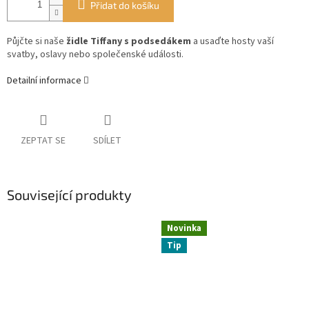
Přidat do košíku
Půjčte si naše
židle Tiffany s podsedákem
a usaďte hosty vaší
svatby, oslavy nebo společenské události.
Detailní informace
ZEPTAT SE
SDÍLET
Související produkty
Novinka
Tip