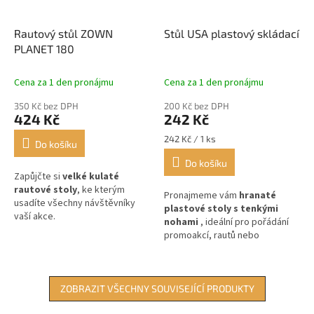
Rautový stůl ZOWN
Stůl USA plastový skládací
PLANET 180
Cena za 1 den pronájmu
Cena za 1 den pronájmu
350 Kč bez DPH
200 Kč bez DPH
424 Kč
242 Kč
Měrná
242 Kč / 1 ks
Do košíku
cena:
Do košíku
Zapůjčte si
velké kulaté
rautové stoly
, ke kterým
Pronajmeme vám
hranaté
usadíte všechny návštěvníky
plastové stoly s tenkými
vaší akce.
nohami
, ideální pro pořádání
promoakcí, rautů nebo
firemních večírků.
ZOBRAZIT VŠECHNY SOUVISEJÍCÍ PRODUKTY