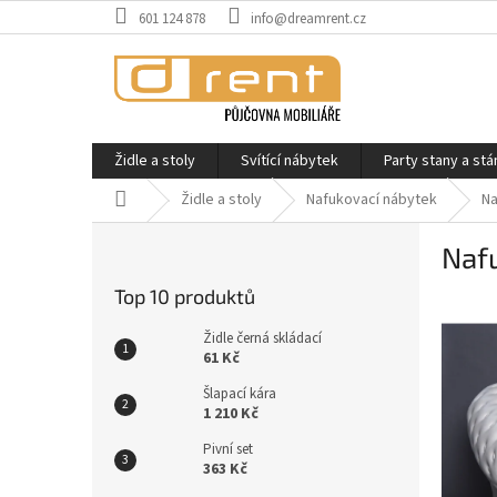
Přejít
601 124 878
info@dreamrent.cz
na
obsah
Židle a stoly
Svítící nábytek
Party stany a stá
Domů
Židle a stoly
Nafukovací nábytek
Na
P
Nafu
o
s
Top 10 produktů
t
r
Židle černá skládací
a
61 Kč
n
Šlapací kára
n
1 210 Kč
í
Pivní set
p
363 Kč
a