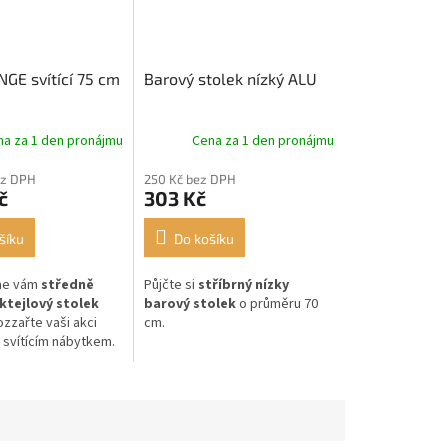
NGE svítící 75 cm
Barový stolek nízký ALU
na za 1 den pronájmu
Cena za 1 den pronájmu
ez DPH
250 Kč bez DPH
č
303 Kč
šíku
Do košíku
me vám
středně
Půjčte si
stříbrný nízky
ktejlový stolek
barový stolek
o průměru 70
zzařte vaši akci
cm.
svítícím nábytkem.