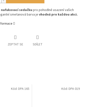
i nafukovací sedačku
pro pohodlné usazení vašich
egantní smetanová barva je
vhodná pro každou akci.
informace
ZEPTAT SE
SDÍLET
Kód:
DPA 165
Kód:
DPA 019