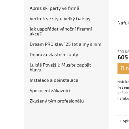
Apres ski párty ve firmě
Večírek ve stylu Velký Gatsby
Nafuk
Jak uspořádat vánoční firemní
akce?
Dream PRO slaví 25 let a my s ním!
500 Kč
Doprava vlastními auty
605
Lukáš Povejšil: Musíte zapojit
D
hlavu
Instalace a deinstalace
Nafuko
řešen
Spokojení zákazníci
vašich
nafuko
Zkušený tým profesionálů
Popi