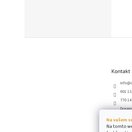
Z
á
p
a
t
Kontakt
í
info
@
601 12
770 14
Dream
dream
Na vašem s
obiliar
Na tomto we