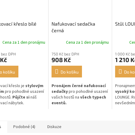
ovací křeslo bílé
Nafukovací sedačka
Stůl LOU
černá
Cena za 1 den pronájmu
Cena za 1 den pronájmu
Ce
 bez DPH
750 Kč bez DPH
1 000 Kč b
 Kč
908 Kč
1 210 K
o košíku
Do košíku
Do ko
vací křeslo je
stylovým
Pronájem černé nafukovací
Pronajme
ím
pro pohodlné usazení
sedačky
pro pohodlné usazení
vysoký ko
 hostů.
Půjčte si
náš
vašich hostů na
všech typech
LOUNGE. Ro
vací nábytek.
eventů.
nevšedním 
s
Podobné (4)
Diskuze