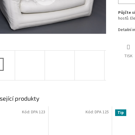
Půjčte s
hostů. El
Detailní 
TISK
sející produkty
Kód:
DPA 123
Kód:
DPA 125
Tip