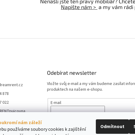
Nenašli jste ten pravý mobiliář? Chcet
Napište nám >
a my vám rádi
Odebírat newsletter
Vložte svůj e-mail a my vám budeme zasílat info
dreamrent.cz
produktech na našem e-shopu.
4 878
7 022
E-mail
RENTpujcovna
Vložením e-mailu souhlasíte s
podmínkami ochr
_rent_pujcovna_m
údajů
oukromí nám záleží
e
Odmítnout
bu používáme soubory cookies k zajištění