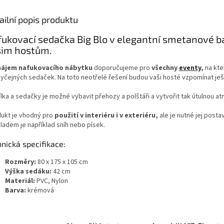
ailní popis produktu
ukovací sedačka Big Blo v elegantní smetanové b
šim hostům.
ájem nafukovacího nábytku
doporučujeme pro
všechny
eventy
,
na kte
yčejných sedaček. Na toto neotřelé řešení budou vaši hosté vzpomínat ješ
lka a sedačky je možné vybavit přehozy a polštáři a vytvořit tak útulnou a
ukt je vhodný pro
použití v interiéru i v exteriéru,
ale je nutné jej post
ladem je například sníh nebo písek.
nická specifikace:
Rozměry:
80 x 175 x 105 cm
Výška sedáku:
42 cm
Materiál:
PVC, Nylon
Barva:
krémová