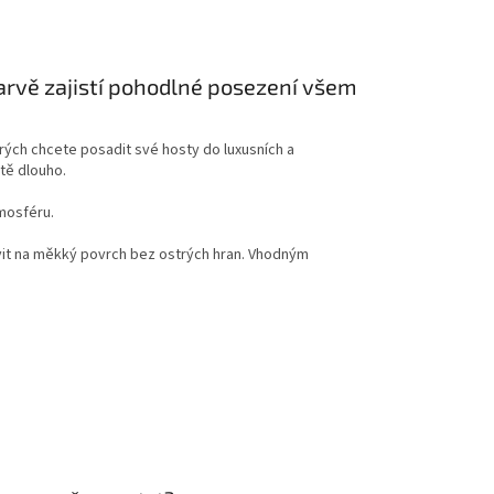
arvě zajistí pohodlné posezení všem
rých chcete posadit své hosty do luxusních a
tě dlouho.
tmosféru.
avit na měkký povrch bez ostrých hran. Vhodným