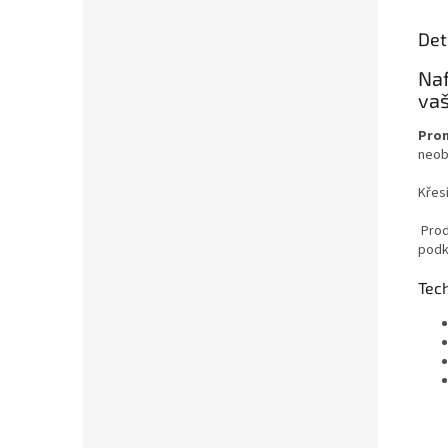
Det
Naf
va
Pron
neob
Křesí
Prod
podk
Tech