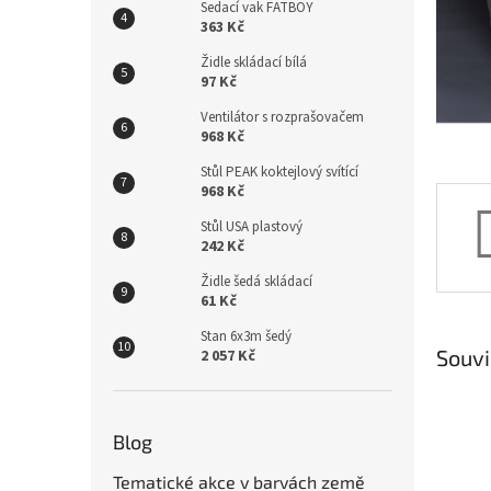
n
Sedací vak FATBOY
e
363 Kč
l
Židle skládací bílá
97 Kč
Ventilátor s rozprašovačem
968 Kč
Stůl PEAK koktejlový svítící
968 Kč
Stůl USA plastový
242 Kč
Židle šedá skládací
61 Kč
Stan 6x3m šedý
Souvi
2 057 Kč
Blog
Tematické akce v barvách země