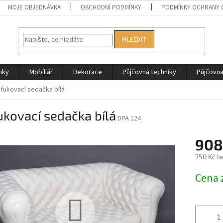
MOJE OBJEDNÁVKA
OBCHODNÍ PODMÍNKY
PODMÍNKY OCHRANY 
HLEDAT
nky
Mobiliář
Dekorace
Půjčovna techniky
Půjčovn
fukovací sedačka bílá
kovací sedačka bílá
DPA 124
908
750 Kč b
Měrná
Cena 
cena: