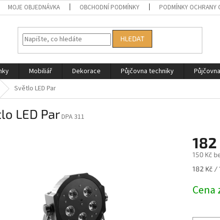
MOJE OBJEDNÁVKA
OBCHODNÍ PODMÍNKY
PODMÍNKY OCHRANY 
HLEDAT
nky
Mobiliář
Dekorace
Půjčovna techniky
Půjčovn
Světlo LED Par
lo LED Par
DPA 311
182
150 Kč b
Měrná
182 Kč / 
cena:
Cena 