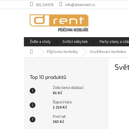
Přejít
601 124 878
info@dreamrent.cz
na
obsah
Židle a stoly
Svítící nábytek
Party stany a stá
Domů
Půjčovna techniky
Osvětlovací technika
P
Svět
o
s
Top 10 produktů
t
r
Židle černá skládací
a
61 Kč
n
Šlapací kára
n
1 210 Kč
í
Pivní set
p
363 Kč
a