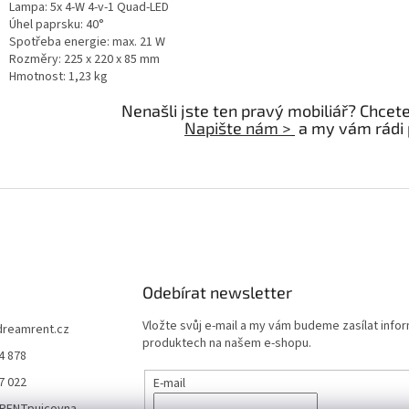
Lampa: 5x 4-W 4-v-1 Quad-LED
Úhel paprsku: 40°
Spotřeba energie: max. 21 W
Rozměry: 225 x 220 x 85 mm
Hmotnost: 1,23 kg
Nenašli jste ten pravý mobiliář? Chcet
Napište nám >
a my vám rádi
Odebírat newsletter
Vložte svůj e-mail a my vám budeme zasílat info
dreamrent.cz
produktech na našem e-shopu.
4 878
7 022
E-mail
RENTpujcovna