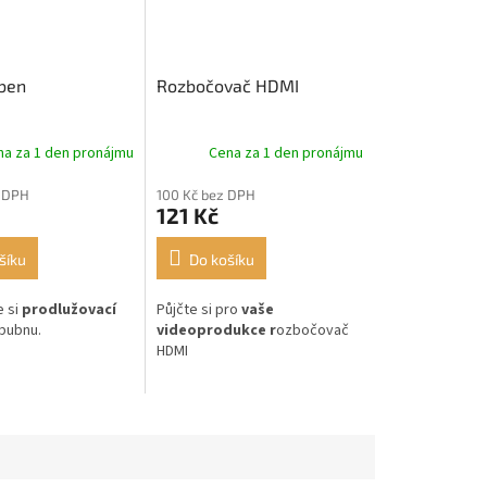
ben
Rozbočovač HDMI
na za 1 den pronájmu
Cena za 1 den pronájmu
 DPH
100 Kč bez DPH
121 Kč
šíku
Do košíku
 si
prodlužovací
Půjčte si pro
vaše
bubnu.
videoprodukce r
ozbočovač
HDMI