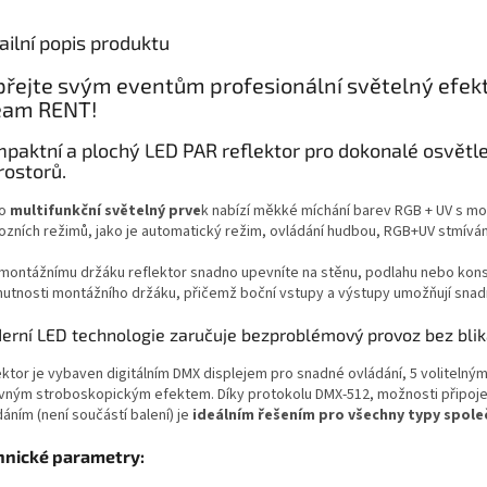
ailní popis produktu
řejte svým eventům profesionální světelný efekt
eam RENT!
paktní a plochý LED PAR reflektor pro dokonalé osvětlení
prostorů.
to
multifunkční světelný prve
k nabízí měkké míchání barev RGB + UV s m
ozních režimů, jako je automatický režim, ovládání hudbou, RGB+UV stmíván
 montážnímu držáku reflektor snadno upevníte na stěnu, podlahu nebo konstru
nutnosti montážního držáku, přičemž boční vstupy a výstupy umožňují snadn
erní LED technologie zaručuje bezproblémový provoz bez bliká
ektor je vybaven digitálním DMX displejem pro snadné ovládání, 5 volitelný
vným stroboskopickým efektem. Díky protokolu DMX-512, možnosti připojení 
áním (není součástí balení) je
ideálním řešením pro všechny typy spole
hnické parametry: