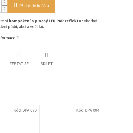
Přidat do košíku
te si
kompaktní a plochý LED PAR reflektor
vhodný
lení pódií, akcí a večírků.
informace
ZEPTAT SE
SDÍLET
Kód:
DPA 070
Kód:
DPA 084