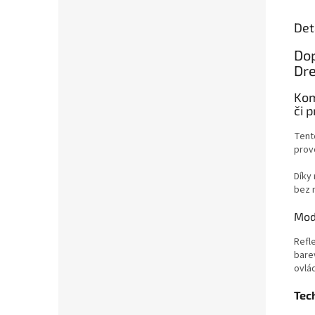
Det
Dop
Dr
Kom
či 
Ten
prov
Díky
bez 
Mod
Refl
bare
ovlád
Tec