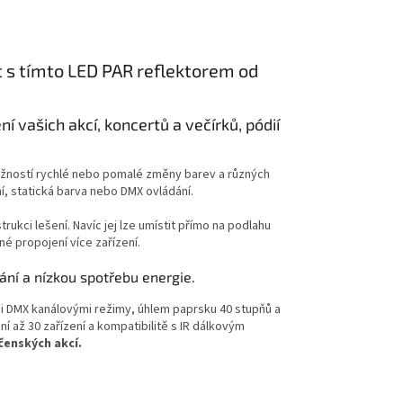
 s tímto LED PAR reflektorem od
 vašich akcí, koncertů a večírků, pódií
ožností rychlé nebo pomalé změny barev a různých
í, statická barva nebo DMX ovládání.
kci lešení. Navíc jej lze umístit přímo na podlahu
é propojení více zařízení.
ní a nízkou spotřebu energie.
mi DMX kanálovými režimy, úhlem paprsku 40 stupňů a
až 30 zařízení a kompatibilitě s IR dálkovým
čenských akcí.