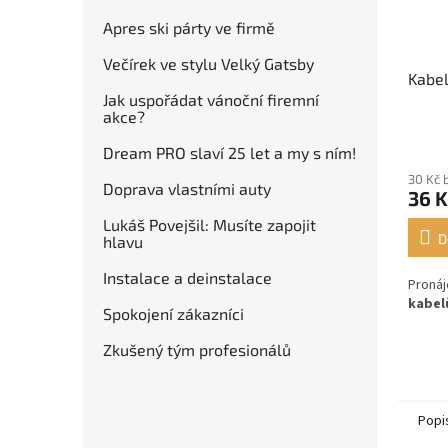
Apres ski párty ve firmě
Večírek ve stylu Velký Gatsby
Kabe
Jak uspořádat vánoční firemní
akce?
Dream PRO slaví 25 let a my s ním!
30 Kč 
Doprava vlastními auty
36 K
Lukáš Povejšil: Musíte zapojit
D
hlavu
Instalace a deinstalace
Pronáj
kabel
Spokojení zákazníci
Zkušený tým profesionálů
Popi