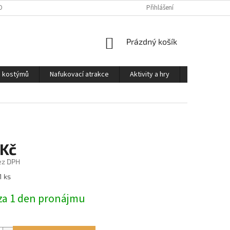
OSOBNÍCH ÚDAJŮ
PODMÍNKY PRO PŮJČOVNU KOSTÝMŮ
Přihlášení
KONTAKTY
NÁKUPNÍ
Prázdný košík
KOŠÍK
a kostýmů
Nafukovací atrakce
Aktivity a hry
Kontakty
 Kč
ez DPH
1 ks
za 1 den pronájmu