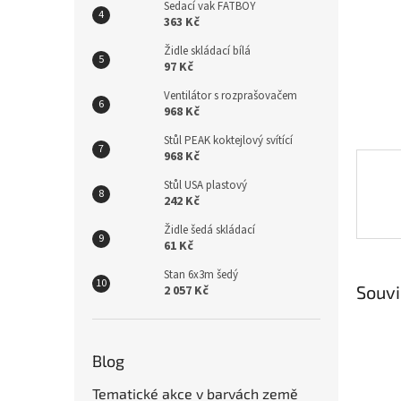
n
Sedací vak FATBOY
e
363 Kč
l
Židle skládací bílá
97 Kč
Ventilátor s rozprašovačem
968 Kč
Stůl PEAK koktejlový svítící
968 Kč
Stůl USA plastový
242 Kč
Židle šedá skládací
61 Kč
Stan 6x3m šedý
Souvi
2 057 Kč
Blog
Tematické akce v barvách země