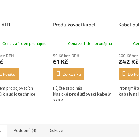
l XLR
Prodlužovací kabel
Kabel bu
Cena za 1 den pronájmu
Cena za 1 den pronájmu
Ce
bez DPH
50 Kč bez DPH
200 Kč bez
č
61 Kč
242 Kč
o košíku
Do košíku
Do ko
em propojovacích
Půjčte si od nás
Pronajměte
ů k audiotechnice
klasické
prodlužovací kabely
kabely
na 
220 V.
s
Podobné (4)
Diskuze