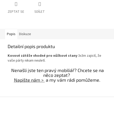
ZEPTAT SE
SDÍLET
Popis
Diskuze
Detailní popis produktu
Kovové zátěže vhodné pro nůžkové stany
3x3m zajistí, že
vaše párty nikam neuletí.
Nenašli jste ten pravý mobiliář? Chcete se na
něco zeptat?
Napište nám >
a my vám rádi pomůžeme.
Z
á
p