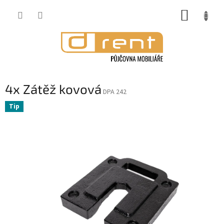
Přejít
NÁKUP
na
obsah
KOŠÍK
4x Zátěž kovová
DPA 242
Tip