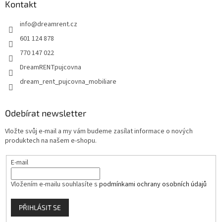
a
Kontakt
t
info
@
dreamrent.cz
í
601 124 878
770 147 022
DreamRENTpujcovna
dream_rent_pujcovna_mobiliare
Odebírat newsletter
Vložte svůj e-mail a my vám budeme zasílat informace o nových
produktech na našem e-shopu.
E-mail
Vložením e-mailu souhlasíte s
podmínkami ochrany osobních údajů
PŘIHLÁSIT SE