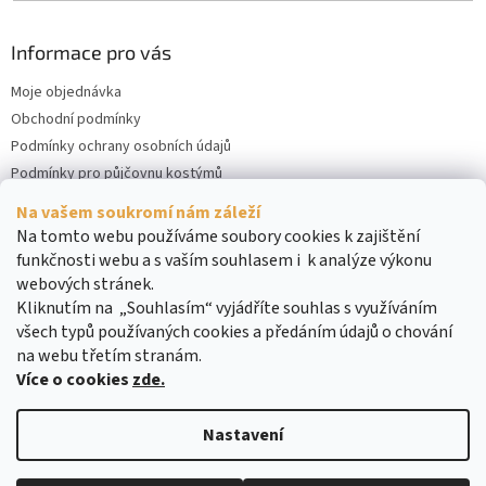
Informace pro vás
Moje objednávka
Obchodní podmínky
Podmínky ochrany osobních údajů
Podmínky pro půjčovnu kostýmů
Kontakty
Na vašem soukromí nám záleží
Cookies
Na tomto webu používáme soubory cookies k zajištění
funkčnosti webu a s vaším souhlasem i k analýze výkonu
webových stránek.
Kliknutím na „Souhlasím“ vyjádříte souhlas s využíváním
všech typů používaných cookies a předáním údajů o chování
na webu třetím stranám.
Více o cookies
zde.
Vytvořil Shoptet
Nastavení
Copyright 2026
DreamRENT
. Všechna práva vyhrazena.
Upravit