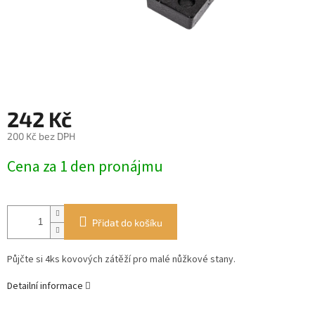
242 Kč
200 Kč bez DPH
Měrná
Cena za 1 den pronájmu
cena:
Přidat do košíku
Půjčte si 4ks kovových zátěží pro malé nůžkové stany.
Detailní informace