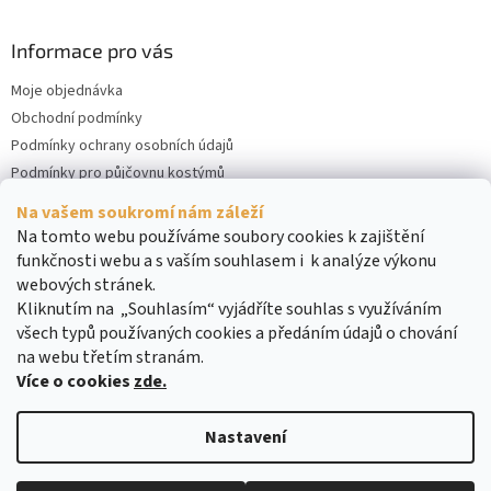
Informace pro vás
Moje objednávka
Obchodní podmínky
Podmínky ochrany osobních údajů
Podmínky pro půjčovnu kostýmů
Kontakty
Na vašem soukromí nám záleží
Cookies
Na tomto webu používáme soubory cookies k zajištění
funkčnosti webu a s vaším souhlasem i k analýze výkonu
webových stránek.
Kliknutím na „Souhlasím“ vyjádříte souhlas s využíváním
všech typů používaných cookies a předáním údajů o chování
na webu třetím stranám.
Více o cookies
zde.
Vytvořil Shoptet
Nastavení
Copyright 2026
DreamRENT
. Všechna práva vyhrazena.
Upravit