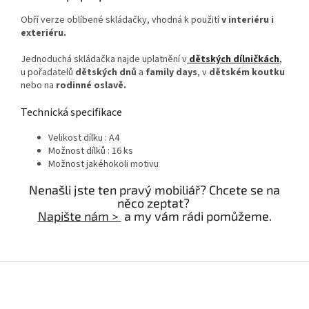
Obří verze oblíbené skládačky, vhodná k použití
v interiéru i
exteriéru.
Jednoduchá skládačka najde uplatnění v
dětských dílničkách
,
u pořadatelů
dětských dnů
a
family days
, v
dětském koutku
nebo na
rodinné oslavě.
Technická specifikace
Velikost dílku : A4
Možnost dílků : 16 ks
Možnost jakéhokoli motivu
Nenašli jste ten pravý mobiliář? Chcete se na
něco zeptat?
Napište nám >
a my vám rádi pomůžeme.
Z
á
p