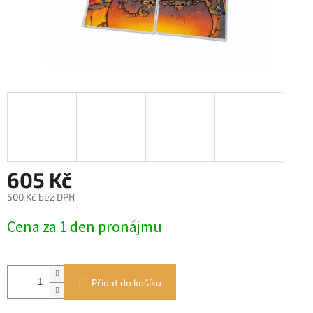
605 Kč
500 Kč bez DPH
Měrná
Cena za 1 den pronájmu
cena:
Přidat do košíku