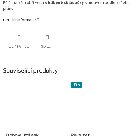
Půjčíme vám obří verzi
oblíbené skládačky
s motivem podle vašeho
přání.
Detailní informace
ZEPTAT SE
SDÍLET
Související produkty
Tip
Dobový stánek
Pivní set