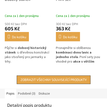
Cena za 1 den pronájmu
Cena za 1 den pronájmu
500 Kč bez DPH
300 Kč bez DPH
605 Kč
363 Kč
Do košíku
Do košíku
Půjčte si
dobový historický
Pronajměte si oblíbenou
stánek
s dřevěnou konstrukcí
kombinaci dvou lavic a
jako stvořený pro jarmarky a
jednoho stolu
. Pivní sety jsou
trhy.
vhodné pro
akce s větším
počtem návštěvníků
.
ZOBRAZIT VŠECHNY SOUVISEJÍCÍ PRODUKTY
Popis
Podobné (3)
Diskuze
Detailní popis produktu