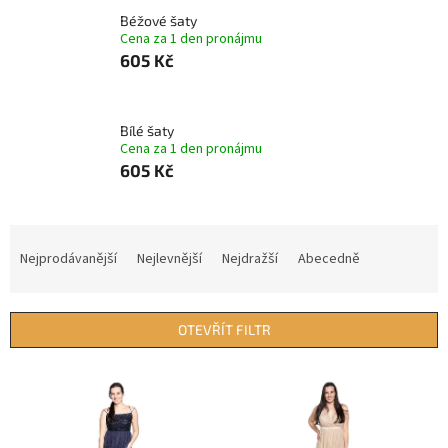
Béžové šaty
Cena za 1 den pronájmu
605 Kč
Bílé šaty
Cena za 1 den pronájmu
605 Kč
Ř
a
Nejprodávanější
Nejlevnější
Nejdražší
Abecedně
z
e
n
OTEVŘÍT FILTR
í
p
V
r
ý
o
p
d
i