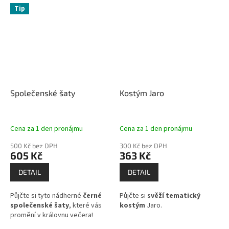
Tip
Společenské šaty
Kostým Jaro
Cena za 1 den pronájmu
Cena za 1 den pronájmu
500 Kč bez DPH
300 Kč bez DPH
605 Kč
363 Kč
DETAIL
DETAIL
Půjčte si tyto nádherné
černé
Půjčte si
svěží tematický
společenské šaty
, které vás
kostým
Jaro.
promění v královnu večera!