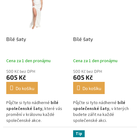
Bílé šaty
Bílé šaty
Cena za 1 den pronájmu
Cena za 1 den pronájmu
500 Kč bez DPH
500 Kč bez DPH
605 Kč
605 Kč
Do košíku
Do košíku
Půjčte si tyto nádherné
bílé
Půjčte si tyto nádherné
bílé
společenské šaty
, které vás
společenské šaty
, v kterých
promění v královnu každé
budete zářit na každé
společenské akce.
společenské akci.
Tip