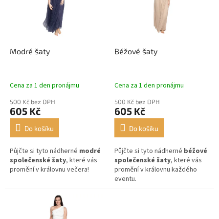
u
s
k
p
t
r
ů
o
d
Modré šaty
Béžové šaty
u
k
t
Cena za 1 den pronájmu
Cena za 1 den pronájmu
ů
500 Kč bez DPH
500 Kč bez DPH
605 Kč
605 Kč
Do košíku
Do košíku
Půjčte si tyto nádherné
modré
Půjčte si tyto nádherné
béžové
společenské šaty
, které vás
společenské šaty
, které vás
promění v královnu večera!
promění v královnu každého
eventu.