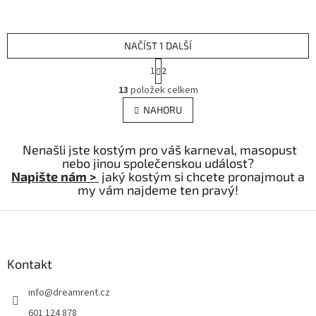
NAČÍST 1 DALŠÍ
S
1
2
t
O
r
13
položek celkem
v
á
l
NAHORU
n
á
k
d
o
v
Nenašli jste kostým pro váš karneval, masopust
a
á
nebo jinou společenskou událost?
c
n
Napište nám >
jaký kostým si chcete pronajmout a
í
í
my vám najdeme ten pravý!
p
r
Z
v
k
á
y
p
v
a
Kontakt
ý
t
p
info
@
dreamrent.cz
í
i
s
601 124 878