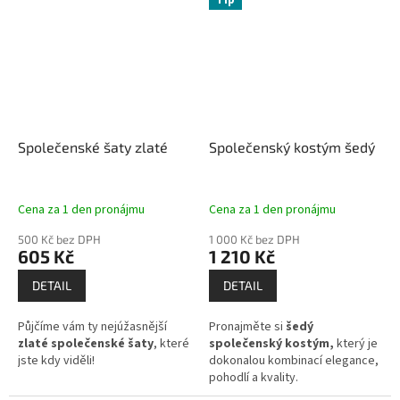
Společenské šaty zlaté
Společenský kostým šedý
Cena za 1 den pronájmu
Cena za 1 den pronájmu
500 Kč bez DPH
1 000 Kč bez DPH
605 Kč
1 210 Kč
DETAIL
DETAIL
Půjčíme vám ty nejúžasnější
Pronajměte si
šedý
zlaté společenské šaty
, které
společenský kostým,
který je
jste kdy viděli!
dokonalou kombinací elegance,
pohodlí a kvality.