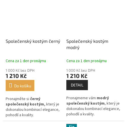
Společenský kostým černý
Společenský kostým
modrý
Cena za 1 den pronájmu
Cena za 1 den pronájmu
1 000 Kč bez DPH
1 000 Kč bez DPH
1 210 Kč
1 210 Kč
DETAIL
Do košíku
Pronajmeme vám
modrý
Pronajměte si
černý
společenský kostým
, který je
společenský kostým,
který je
dokonalou kombinací elegance,
dokonalou kombinací elegance,
pohodlí a kvality.
pohodlí a kvality.
Tip