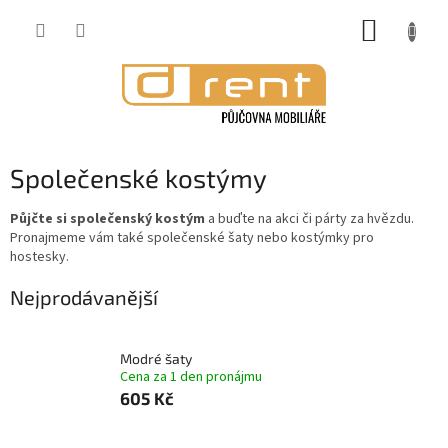
Přejít
NÁKUP
na
obsah
KOŠÍK
Společenské kostýmy
Půjčte si společenský kostým
a buďte na akci či párty za hvězdu.
Pronajmeme vám také společenské šaty nebo kostýmky pro
hostesky.
Nejprodávanější
Modré šaty
Cena za 1 den pronájmu
605 Kč