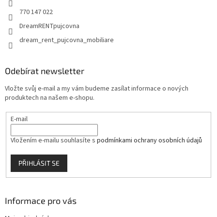
u
770 147 022
DreamRENTpujcovna
dream_rent_pujcovna_mobiliare
Odebírat newsletter
Vložte svůj e-mail a my vám budeme zasílat informace o nových
produktech na našem e-shopu.
E-mail
Vložením e-mailu souhlasíte s
podmínkami ochrany osobních údajů
PŘIHLÁSIT SE
Informace pro vás