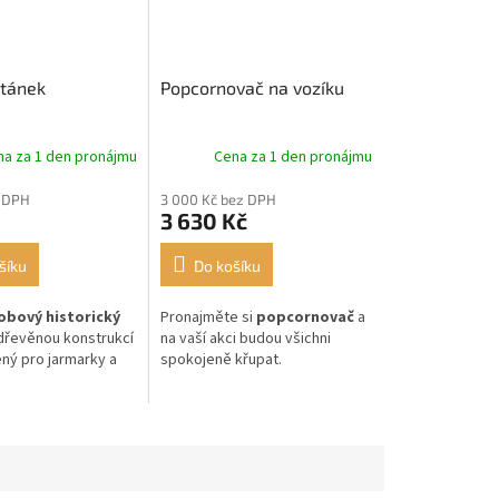
tánek
Popcornovač na vozíku
na za 1 den pronájmu
Cena za 1 den pronájmu
 DPH
3 000 Kč bez DPH
3 630 Kč
šíku
Do košíku
obový historický
Pronajměte si
popcornovač
a
řevěnou konstrukcí
na vaší akci budou všichni
ený pro jarmarky a
spokojeně křupat.