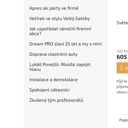
Apres ski párty ve firmě
Večírek ve stylu Velký Gatsby
Světe
Jak uspořádat vánoční firemní
akce?
Dream PRO slaví 25 let a my s ním!
500 Kč
Doprava vlastními auty
605
Lukáš Povejšil: Musíte zapojit
D
hlavu
Instalace a deinstalace
Půjčte
příjem
Spokojení zákazníci
atmosf
Zkušený tým profesionálů
Popi