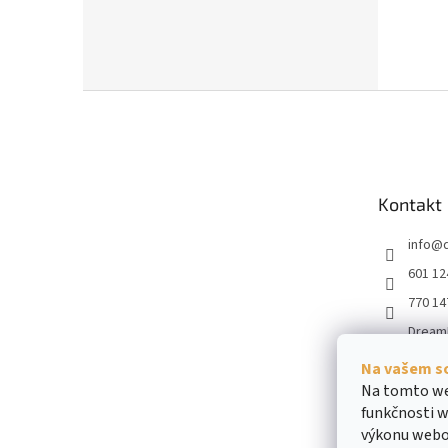
Z
á
p
a
t
Kontakt
í
info
@
601 12
770 14
Dream
dream
Na vašem s
obiliar
Na tomto we
funkčnosti w
výkonu webo