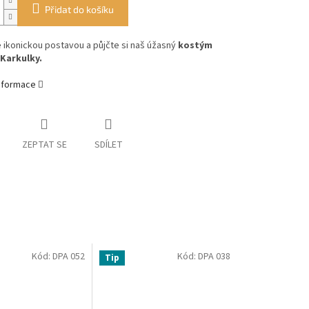
Přidat do košíku
 ikonickou postavou a půjčte si naš úžasný
kostým
Karkulky.
informace
ZEPTAT SE
SDÍLET
Kód:
DPA 052
Kód:
DPA 038
Tip