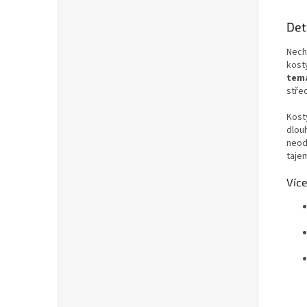
Det
Nech
kost
tema
stře
Kostý
dlou
neod
taje
Více