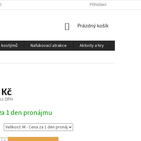
OSOBNÍCH ÚDAJŮ
PODMÍNKY PRO PŮJČOVNU KOSTÝMŮ
Přihlášení
KONTAKTY
NÁKUPNÍ
Prázdný košík
KOŠÍK
a kostýmů
Nafukovací atrakce
Aktivity a hry
Kontakty
 Kč
ez DPH
za 1 den pronájmu