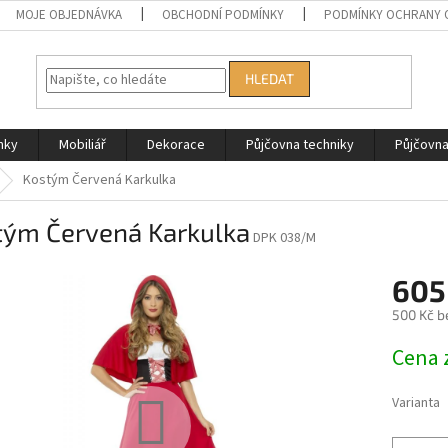
MOJE OBJEDNÁVKA
OBCHODNÍ PODMÍNKY
PODMÍNKY OCHRANY 
HLEDAT
nky
Mobiliář
Dekorace
Půjčovna techniky
Půjčovn
Kostým Červená Karkulka
tým Červená Karkulka
DPK 038/M
605
500 Kč b
Měrná
Cena 
cena:
Varianta