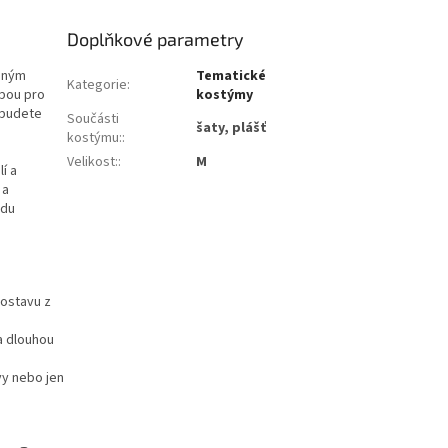
Doplňkové parametry
asným
Tematické
Kategorie
:
lbou pro
kostýmy
e budete
Součásti
šaty, plášť
kostýmu:
:
Velikost:
:
M
í a
 a
edu
ostavu z
 a dlouhou
vy nebo jen