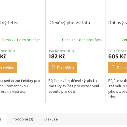
lný řetěz
Dřevěný plot zvířata
Dobový s
Cena za 1 den pronájmu
Cena za 1 den pronájmu
Ce
 bez DPH
150 Kč bez DPH
500 Kč bez
 Kč
182 Kč
605 Kč
o košíku
Do košíku
Do ko
 si
světelné řetězy
pro
Půjčíme vám
dřevěný plot s
Půjčte si
d
nou romantickou
motivy zvířat
pro vyzdobení
stánek
s d
éru na vaší akci
eventů pro děti.
jako stvoř
trhy.
s
Podobné (3)
Diskuze