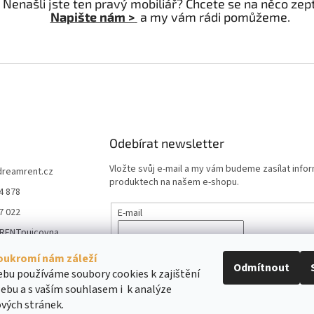
Nenašli jste ten pravý mobiliář? Chcete se na něco ze
Napište nám >
a my vám rádi pomůžeme.
Odebírat newsletter
Vložte svůj e-mail a my vám budeme zasílat info
dreamrent.cz
produktech na našem e-shopu.
4 878
7 022
E-mail
RENTpujcovna
Vložením e-mailu souhlasíte s
podmínkami ochr
_rent_pujcovna_m
údajů
oukromí nám záleží
e
Odmítnout
bu používáme soubory cookies k zajištění
ebu a s vaším souhlasem i k analýze
PŘIHLÁSIT SE
vých stránek.