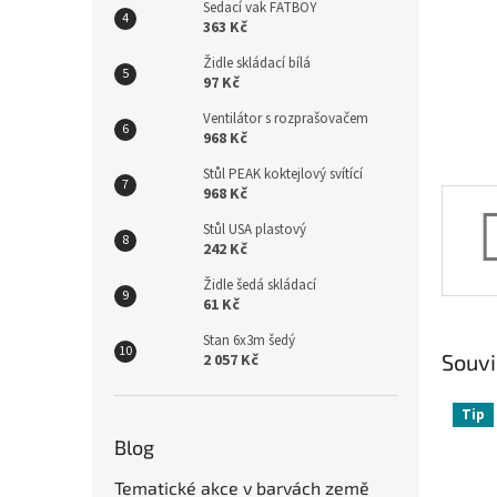
n
Sedací vak FATBOY
e
363 Kč
l
Židle skládací bílá
97 Kč
Ventilátor s rozprašovačem
968 Kč
Stůl PEAK koktejlový svítící
968 Kč
Stůl USA plastový
242 Kč
Židle šedá skládací
61 Kč
Stan 6x3m šedý
Souvi
2 057 Kč
Tip
Blog
Tematické akce v barvách země