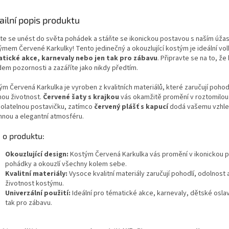
ailní popis produktu
te se unést do světa pohádek a stáňte se ikonickou postavou s naším úž
ýmem Červené Karkulky! Tento jedinečný a okouzlující kostým je ideální vo
tické akce, karnevaly nebo jen tak pro zábavu
. Připravte se na to, ž
dem pozornosti a zazáříte jako nikdy předtím.
m Červená Karkulka je vyroben z kvalitních materiálů, které zaručují pohodl
hou životnost.
Červené šaty s krajkou
vás okamžitě promění v roztomilou
olatelnou postavičku, zatímco
červený plášť s kapucí
dodá vašemu vzhl
mnou a elegantní atmosféru.
 o produktu:
Okouzlující design:
Kostým Červená Karkulka vás promění v ikonickou p
pohádky a okouzlí všechny kolem sebe.
Kvalitní materiály:
Vysoce kvalitní materiály zaručují pohodlí, odolnost
životnost kostýmu.
Univerzální použití:
Ideální pro tématické akce, karnevaly, dětské osla
tak pro zábavu.