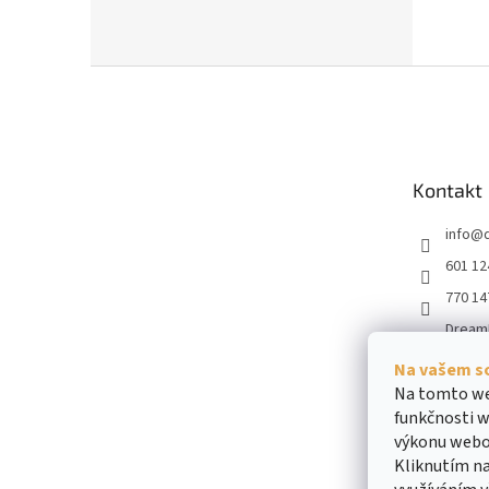
Z
á
p
a
t
Kontakt
í
info
@
601 12
770 14
Dream
dream
Na vašem s
obiliar
Na tomto we
funkčnosti w
výkonu webo
Kliknutím na