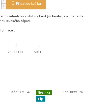
Přidat do košíku
 tento autentický a stylový
kostým kovboje
a proměňte
endu Divokého západu.
informace
ZEPTAT SE
SDÍLET
Kód:
DPA 147
Kód:
DPW 026
Novinka
Tip