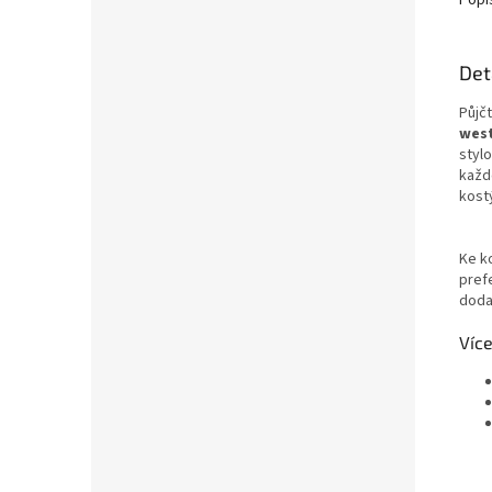
Det
Půjč
west
styl
každé
kost
Ke k
pref
doda
Více