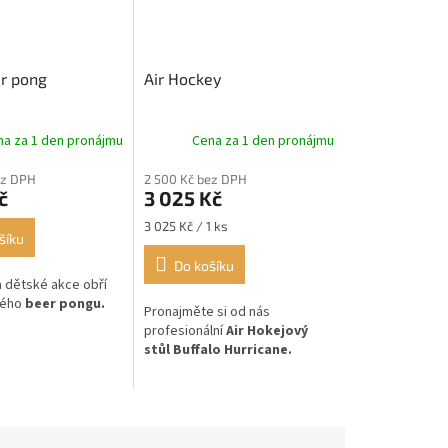
r pong
Air Hockey
na za 1 den pronájmu
Cena za 1 den pronájmu
ez DPH
2 500 Kč bez DPH
č
3 025 Kč
Měrná
3 025 Kč / 1 ks
šíku
cena:
Do košíku
a dětské akce obří
mého
beer pongu.
Pronajměte si od nás
profesionální
Air Hokejový
stůl Buffalo Hurricane.