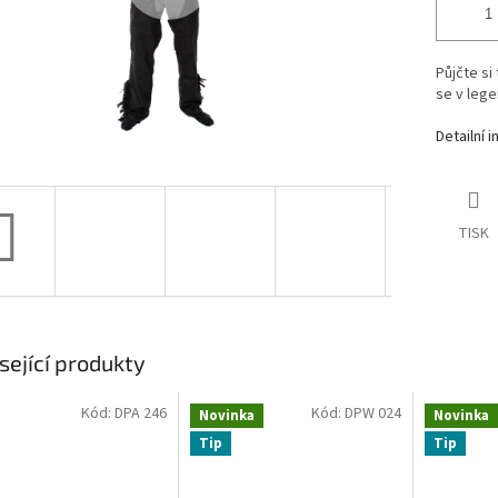
Půjčte si
se v leg
Detailní 
TISK
sející produkty
Kód:
DPA 246
Kód:
DPW 024
Novinka
Novinka
Tip
Tip