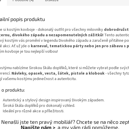
ailní popis produktu
te si kostým kovboje - dokonalý outfit pro všechny milovníky
dobrodružstv
ernu, divokého západu a nezapomenutelných zážitků!
Tento autenti
ový kostým vás promění v legendu Divokého západu a zaručeně přitáhne p
 akci. Ať už jde o
karneval, tematickou párty nebo jen pro zábavu s p
ým kovboje je tou nejlepší volbou!
ostýmu nabízíme širokou škálu doplňků, které si můžete vybrat podle svýc
erencí.
Návleky, opasek, vesta, šátek, pistole a klobouk
- všechny tyt
jí vašemu kostýmu jedinečnost a autenticitu.
 o produktu:
Autentický a stylový design inspirovaný Divokým západem.
Široká škála doplňků pro dokonalý vzhled.
Ideální pro různé akce a příležitosti.
Nenašli jste ten pravý mobiliář? Chcete se na něco ze
Napište nám >
a my vám rádi pomůžeme.