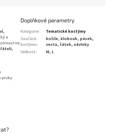
Doplňkové parametry
í,
Kategorie
:
Tematické kostýmy
cký a
Součásti
košile, klobouk, pásek,
ozornost na
kostýmu:
:
vesta, šátek, návleky
řáteli,
Velikost:
:
M, L
h
o prvky
ptat?