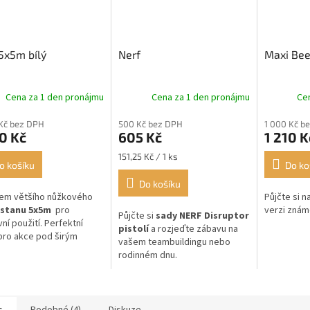
5x5m bílý
Nerf
Maxi Bee
Cena za 1 den pronájmu
Cena za 1 den pronájmu
Ce
Kč bez DPH
500 Kč bez DPH
1 000 Kč b
0 Kč
605 Kč
1 210 K
Měrná
151,25 Kč / 1 ks
o košíku
Do ko
cena:
Do košíku
jem většího nůžkového
Půjčte si n
 stanu 5x5m
pro
verzi zná
Půjčte si
sady NERF Disruptor
ní použití. Perfektní
pistolí
a rozjeďte zábavu na
pro akce pod širým
vašem teambuildingu nebo
.
rodinném dnu.
s
Podobné (4)
Diskuze