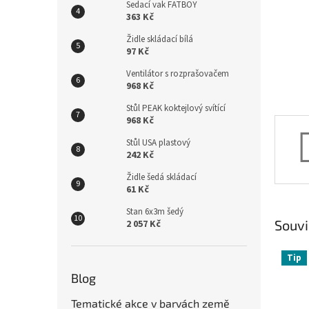
n
Sedací vak FATBOY
e
363 Kč
l
Židle skládací bílá
97 Kč
Ventilátor s rozprašovačem
968 Kč
Stůl PEAK koktejlový svítící
968 Kč
Stůl USA plastový
242 Kč
Židle šedá skládací
61 Kč
Stan 6x3m šedý
Souvi
2 057 Kč
Tip
Blog
Tematické akce v barvách země