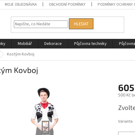
MOJE OBJEDNÁVKA
OBCHODNÍ PODMÍNKY
PODMÍNKY OCHRANY 
HLEDAT
nky
Mobiliář
Dekorace
Půjčovna techniky
Půjčovn
Kostým Kovboj
tým Kovboj
605
500 Kč b
Měrná
Zvolt
cena:
Varianta