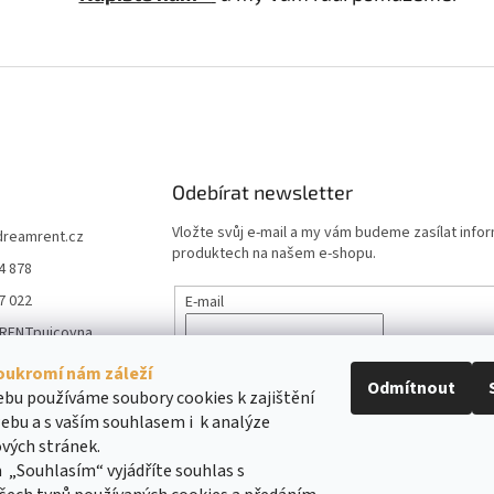
Odebírat newsletter
Vložte svůj e-mail a my vám budeme zasílat info
dreamrent.cz
produktech na našem e-shopu.
4 878
7 022
E-mail
RENTpujcovna
Vložením e-mailu souhlasíte s
podmínkami ochr
_rent_pujcovna_m
údajů
oukromí nám záleží
e
Odmítnout
bu používáme soubory cookies k zajištění
ebu a s vaším souhlasem i k analýze
PŘIHLÁSIT SE
vých stránek.
 „Souhlasím“ vyjádříte souhlas s