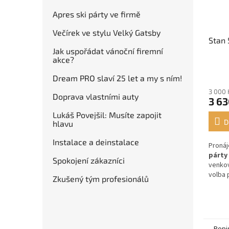
Apres ski párty ve firmě
Večírek ve stylu Velký Gatsby
Stan 
Jak uspořádat vánoční firemní
akce?
Dream PRO slaví 25 let a my s ním!
3 000 
Doprava vlastními auty
3 63
Lukáš Povejšil: Musíte zapojit
D
hlavu
Instalace a deinstalace
Proná
párty
Spokojení zákazníci
venkov
volba 
Zkušený tým profesionálů
nebem
Popi