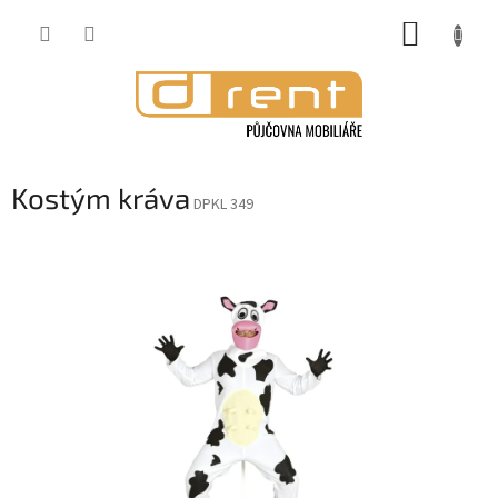
Přejít
NÁKUP
na
obsah
KOŠÍK
Kostým kráva
DPKL 349