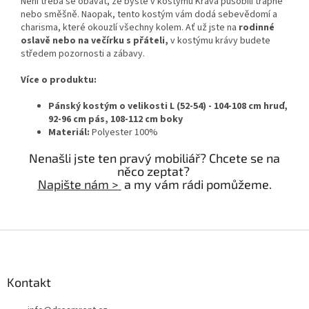
Není třeba se obávat, že byste v kostýmu Kráva působili trapně
nebo směšně. Naopak, tento kostým vám dodá sebevědomí a
charisma, které okouzlí všechny kolem. Ať už jste na
rodinné
oslavě nebo na večírku s přáteli,
v kostýmu krávy budete
středem pozornosti a zábavy.
Více o produktu:
Pánský kostým o velikosti L (52-54) - 104-108 cm hruď,
92-96 cm pás, 108-112 cm boky
Materiál:
Polyester 100%
Nenašli jste ten pravý mobiliář? Chcete se na
něco zeptat?
Napište nám >
a my vám rádi pomůžeme.
Z
á
p
a
Kontakt
t