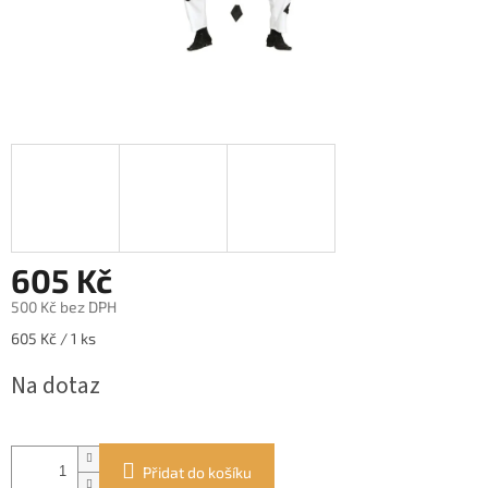
605 Kč
500 Kč bez DPH
Měrná
605 Kč / 1 ks
cena:
Na dotaz
Přidat do košíku