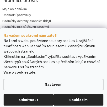
Informace pro vás
Moje objednávka
Obchodní podmínky
Podmínky ochrany osobních údajů
Podmínky pro půjčovnu kostýmů
Kontakty
Na vašem soukromí nám záleží
Cookies
Na tomto webu používáme soubory cookies k zajištění
funkčnosti webu a s vaším souhlasem i k analýze výkonu
webových stránek.
Kliknutím na „Souhlasím“ vyjádříte souhlas s využíváním
všech typů používaných cookies a předáním údajů o chování
na webu třetím stranám.
Více o cookies
zde.
Vytvořil Shoptet
Nastavení
Copyright 2026
DreamRENT
. Všechna práva vyhrazena.
Upravit
Odmítnout
Souhlasím
nastavení cookies