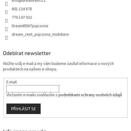
info
@
dreamrent.cz
í
601 124 878
770 147 022
DreamRENTpujcovna
dream_rent_pujcovna_mobiliare
Odebírat newsletter
Vložte svůj e-mail a my vám budeme zasílat informace o nových
produktech na našem e-shopu.
E-mail
Vložením e-mailu souhlasíte s
podmínkami ochrany osobních údajů
PŘIHLÁSIT SE