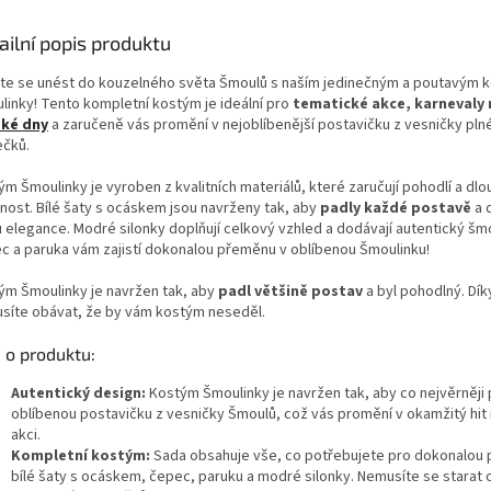
ailní popis produktu
te se unést do kouzelného světa Šmoulů s naším jedinečným a poutavým
linky! Tento kompletní kostým je ideální pro
tematické akce, karnevaly
ké dny
a zaručeně vás promění v nejoblíbenější postavičku z vesničky pl
ečků.
m Šmoulinky je vyroben z kvalitních materiálů, které zaručují pohodlí a dl
tnost. Bílé šaty s ocáskem jsou navrženy tak, aby
padly každé postavě
a 
u elegance. Modré silonky doplňují celkový vzhled a dodávají autentický šmou
c a paruka vám zajistí dokonalou přeměnu v oblíbenou Šmoulinku!
ým Šmoulinky je navržen tak, aby
padl většině postav
a byl pohodlný. Dí
síte obávat, že by vám kostým neseděl.
 o produktu:
Autentický design:
Kostým Šmoulinky je navržen tak, aby co nejvěrněji 
oblíbenou postavičku z vesničky Šmoulů, což vás promění v okamžitý hit
akci.
Kompletní kostým:
Sada obsahuje vše, co potřebujete pro dokonalou 
bílé šaty s ocáskem, čepec, paruku a modré silonky. Nemusíte se starat 