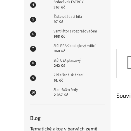
n
Sedací vak FATBOY
e
363 Kč
l
Židle skládací bílá
97 Kč
Ventilátor s rozprašovačem
968 Kč
Stůl PEAK koktejlový svítící
968 Kč
Stůl USA plastový
242 Kč
Židle šedá skládací
61 Kč
Stan 6x3m šedý
Souvi
2 057 Kč
Blog
Tematické akce v barvách země