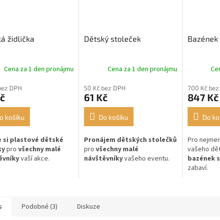
á židlička
Dětský stoleček
Bazének 
Cena za 1 den pronájmu
Cena za 1 den pronájmu
Ce
bez DPH
50 Kč bez DPH
700 Kč bez
č
61 Kč
847 Kč
o košíku
Do košíku
Do ko
e si plastové dětské
Pronájem dětských stolečků
Pro nejmen
ky
pro
všechny malé
pro
všechny malé
vašeho dět
ěvníky
vaší akce.
návštěvníky
vašeho eventu.
bazének s
zabaví.
s
Podobné (3)
Diskuze