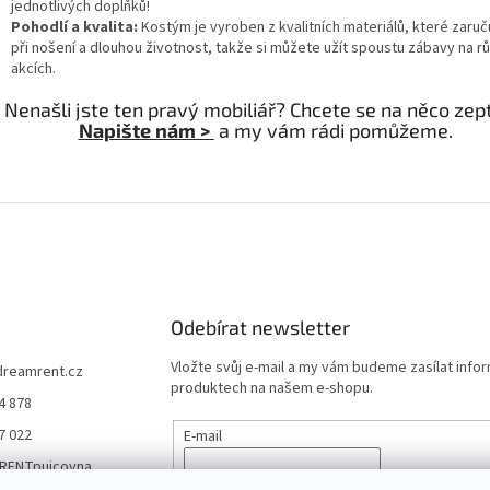
jednotlivých doplňků!
Pohodlí a kvalita:
Kostým je vyroben z kvalitních materiálů, které zaruču
při nošení a dlouhou životnost, takže si můžete užít spoustu zábavy na r
akcích.
Nenašli jste ten pravý mobiliář? Chcete se na něco ze
Napište nám >
a my vám rádi pomůžeme.
Odebírat newsletter
Vložte svůj e-mail a my vám budeme zasílat info
dreamrent.cz
produktech na našem e-shopu.
4 878
7 022
E-mail
RENTpujcovna
Vložením e-mailu souhlasíte s
podmínkami ochr