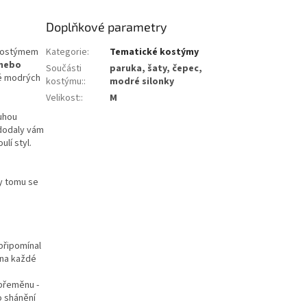
Doplňkové parametry
 kostýmem
Kategorie
:
Tematické kostýmy
 nebo
Součásti
paruka, šaty, čepec,
né modrých
kostýmu:
:
modré silonky
Velikost:
:
M
ouhou
dodaly vám
lí styl.
ky tomu se
připomínal
 na každé
přeměnu -
o shánění