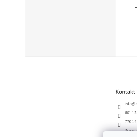
Z
á
p
a
t
Kontakt
í
info
@
601 12
770 14
Dream