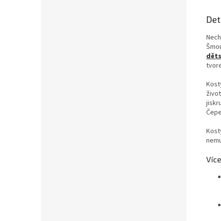
Det
Nech
Šmou
děts
tvor
Kostý
živo
jiskr
Čepe
Kost
nemu
Více