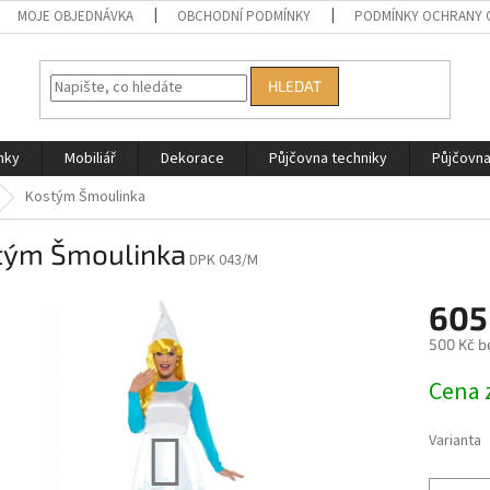
MOJE OBJEDNÁVKA
OBCHODNÍ PODMÍNKY
PODMÍNKY OCHRANY 
HLEDAT
nky
Mobiliář
Dekorace
Půjčovna techniky
Půjčovn
Kostým Šmoulinka
tým Šmoulinka
DPK 043/M
605
500 Kč b
Měrná
Cena 
cena:
Varianta