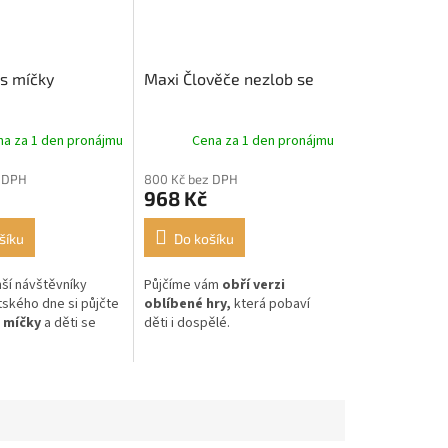
s míčky
Maxi Člověče nezlob se
na za 1 den pronájmu
Cena za 1 den pronájmu
 DPH
800 Kč bez DPH
968 Kč
šíku
Do košíku
ší návštěvníky
Půjčíme vám
obří verzi
ského dne si půjčte
oblíbené hry,
která pobaví
 míčky
a děti se
děti i dospělé.