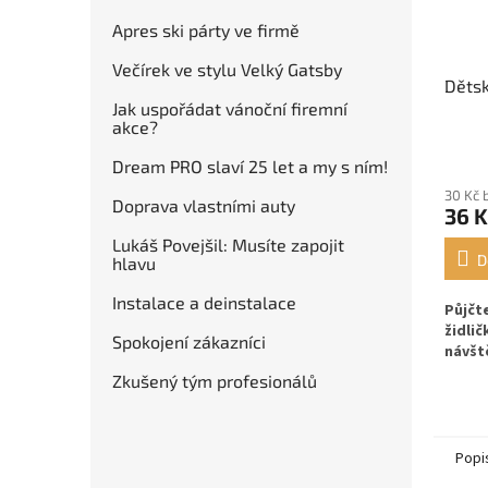
Apres ski párty ve firmě
Večírek ve stylu Velký Gatsby
Dětsk
Jak uspořádat vánoční firemní
akce?
Dream PRO slaví 25 let a my s ním!
30 Kč 
Doprava vlastními auty
36 K
Lukáš Povejšil: Musíte zapojit
D
hlavu
Instalace a deinstalace
Půjčt
židlič
Spokojení zákazníci
návšt
Zkušený tým profesionálů
Popi