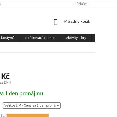
OSOBNÍCH ÚDAJŮ
PODMÍNKY PRO PŮJČOVNU KOSTÝMŮ
Přihlášení
KONTAKTY
NÁKUPNÍ
Prázdný košík
KOŠÍK
a kostýmů
Nafukovací atrakce
Aktivity a hry
Kontakty
 Kč
ez DPH
za 1 den pronájmu