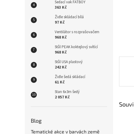
n
Sedací vak FATBOY
e
363 Kč
l
Židle skládací bílá
97 Kč
Ventilátor s rozprašovačem
968 Kč
Stůl PEAK koktejlový svítící
968 Kč
Stůl USA plastový
242 Kč
Židle šedá skládací
61 Kč
Stan 6x3m šedý
2 057 Kč
Souvi
Blog
Tematické akce v barvách země