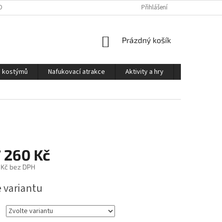
OSOBNÍCH ÚDAJŮ
PODMÍNKY PRO PŮJČOVNU KOSTÝMŮ
Přihlášení
KONTAKTY
NÁKUPNÍ
Prázdný košík
KOŠÍK
a kostýmů
Nafukovací atrakce
Aktivity a hry
Kontakty
 260 Kč
 Kč
bez DPH
e variantu