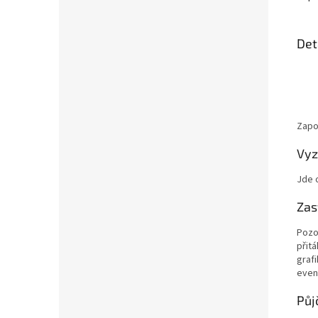
Det
Zapom
Vyz
Jde 
Zas
Pozo
přit
graf
even
Půj