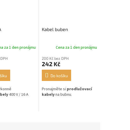
A
Kabel buben
na za 1 den pronájmu
Cena za 1 den pronájmu
 DPH
200 Kč bez DPH
242 Kč
šíku
Do košíku
výkonné
Pronajměte si
prodlužovací
bely
400 V / 16 A
kabely
na bubnu.