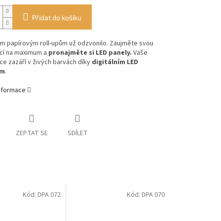
Přidat do košíku
ým papírovým roll-upům už odzvonilo. Zaujměte svou
cí na maximum a
pronajměte si LED panely.
Vaše
e zazáří v živých barvách díky
digitálním LED
ům
.
informace
ZEPTAT SE
SDÍLET
Kód:
DPA 072
Kód:
DPA 070