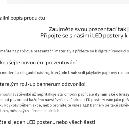
ailní popis produktu
Zaujměte svou prezentací tak ja
Připojte se s našimi LED postery k 
eňte na papírové prezentační materiály a přidejte se k digitální revoluci s
koušejte novou éru prezentování.
o moderní a elegantní nástroj, který
plně nahradí
jakýkoliv papírový roll-up,
taralým roll-up bannerům odzvonilo!
rnost návštěvníků už nepřitahuje staromódní papír, ale
dynamické obrazy 
áhnout pozornost každého návstěvníka vaší akce. LED postery vám jako pořad
iku kdykoliv během akce, nebo promítejte videa. LED bannery se také skvěl
tech, městských i firemních akcích
čte si jeden LED poster... nebo všech šest!