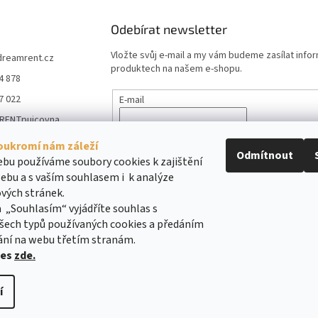
Odebírat newsletter
Vložte svůj e-mail a my vám budeme zasílat info
dreamrent.cz
produktech na našem e-shopu.
4 878
7 022
E-mail
RENTpujcovna
Vložením e-mailu souhlasíte s
podmínkami ochr
_rent_pujcovna_m
údajů
oukromí nám záleží
e
Odmítnout
bu používáme soubory cookies k zajištění
ebu a s vaším souhlasem i k analýze
PŘIHLÁSIT SE
vých stránek.
 „Souhlasím“ vyjádříte souhlas s
šech typů používaných cookies a předáním
ání na webu třetím stranám.
ies
zde.
í
pravit nastavení cookies