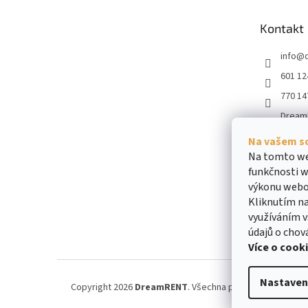
a
t
Kontakt
í
info
@
601 12
770 14
Dream
dream
Na vašem s
obiliar
Na tomto we
funkčnosti w
výkonu webo
Kliknutím na
využíváním v
údajů o chov
Více o cook
Nastaven
Copyright 2026
DreamRENT
. Všechna práva vyhrazena.
U