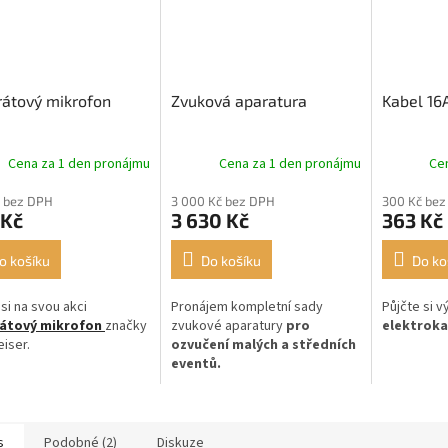
átový mikrofon
Zvuková aparatura
Kabel 16
Cena za 1 den pronájmu
Cena za 1 den pronájmu
Ce
 bez DPH
3 000 Kč bez DPH
300 Kč bez
 Kč
3 630 Kč
363 Kč
o košíku
Do košíku
Do ko
 si na svou akci
Pronájem kompletní sady
Půjčte si 
átový mikrofon
značky
zvukové aparatury
pro
elektroka
iser.
ozvučení malých a středních
eventů.
s
Podobné (2)
Diskuze