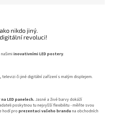
ko nikdo jiný.
digitální revoluci!
 našimi
inovativními LED postery
.
 televizi či jiné digitální zařízení s malým displejem.
na LED panelech.
Jasné a živé barvy dokáží
ateli poskytnou tu nejvyšší flexibilitu - měňte svou
e hodí pro
prezentaci vašeho brandu
na obchodních