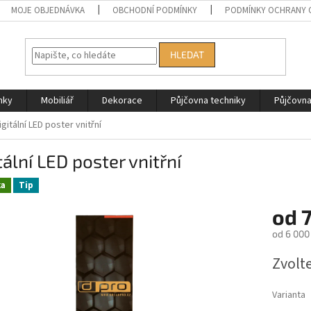
MOJE OBJEDNÁVKA
OBCHODNÍ PODMÍNKY
PODMÍNKY OCHRANY 
HLEDAT
nky
Mobiliář
Dekorace
Půjčovna techniky
Půjčovn
igitální LED poster vnitřní
tální LED poster vnitřní
ka
Tip
od
7
od
6 000
Měrná
Zvolt
cena:
Varianta