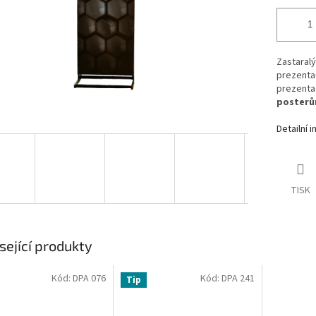
Zastaral
prezenta
prezentac
poster
Detailní 
TISK
sející produkty
Kód:
DPA 076
Kód:
DPA 241
Tip