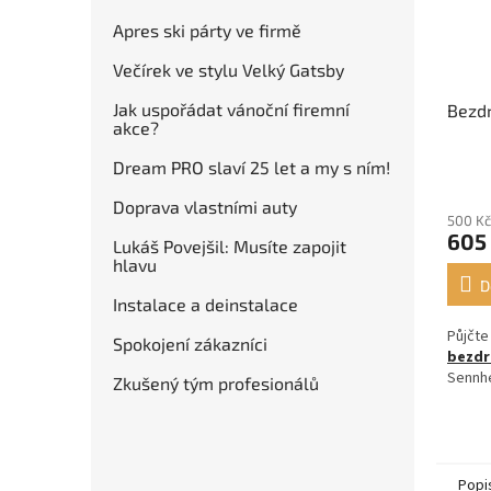
Apres ski párty ve firmě
Večírek ve stylu Velký Gatsby
Jak uspořádat vánoční firemní
Bezdr
akce?
Dream PRO slaví 25 let a my s ním!
Doprava vlastními auty
500 Kč
605
Lukáš Povejšil: Musíte zapojit
hlavu
D
Instalace a deinstalace
Půjčte
Spokojení zákazníci
bezdr
Sennhe
Zkušený tým profesionálů
Popi