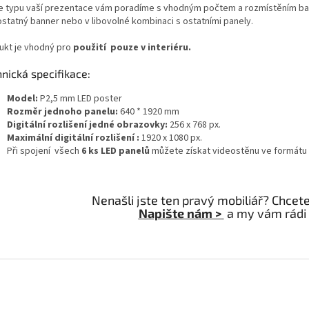
e typu vaší prezentace vám poradíme s vhodným počtem a rozmístěním b
statný banner nebo v libovolné kombinaci s ostatními panely.
ukt je vhodný pro
použití pouze v interiéru.
nická specifikace:
Model:
P2,5 mm LED poster
Rozměr jednoho panelu:
640 * 1920 mm
Digitální rozlišení jedné obrazovky:
256 x 768 px.
Maximální digitální rozlišení :
1920 x 1080 px.
Při spojení všech
6 ks LED panelů
můžete získat videostěnu ve formátu
Nenašli jste ten pravý mobiliář? Chcet
Napište nám >
a my vám rádi