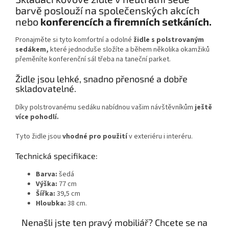
barvě poslouží na společenských akcích
nebo
konferencích a firemních setkáních.
Pronajměte si tyto komfortní a odolné
židle s polstrovaným
sedákem,
které jednoduše složíte a během několika okamžiků
přeměníte konferenční sál třeba na taneční parket.
Židle jsou lehké, snadno přenosné a dobře
skladovatelné.
Díky polstrovanému sedáku nabídnou vašim návštěvníkům
ještě
více pohodlí.
Tyto židle jsou
vhodné pro použití
v exteriéru i interéru.
Technická specifikace:
Barva:
šedá
Výška:
77 cm
Šířka:
39,5 cm
Hloubka:
38 cm.
Nenašli jste ten pravý mobiliář? Chcete se na