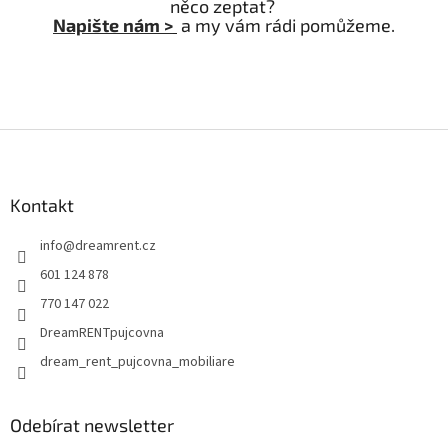
něco zeptat?
Napište nám >
a my vám rádi pomůžeme.
Z
á
p
a
Kontakt
t
info
@
dreamrent.cz
í
601 124 878
770 147 022
DreamRENTpujcovna
dream_rent_pujcovna_mobiliare
Odebírat newsletter