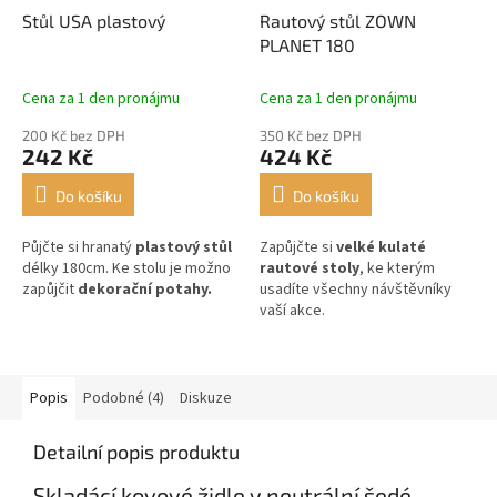
Stůl USA plastový
Rautový stůl ZOWN
PLANET 180
Cena za 1 den pronájmu
Cena za 1 den pronájmu
200 Kč bez DPH
350 Kč bez DPH
242 Kč
424 Kč
Do košíku
Do košíku
Půjčte si hranatý
plastový stůl
Zapůjčte si
velké kulaté
délky 180cm. Ke stolu je možno
rautové stoly
, ke kterým
zapůjčit
dekorační potahy.
usadíte všechny návštěvníky
vaší akce.
Popis
Podobné (4)
Diskuze
Detailní popis produktu
Skladácí kovové židle v neutrální šedé