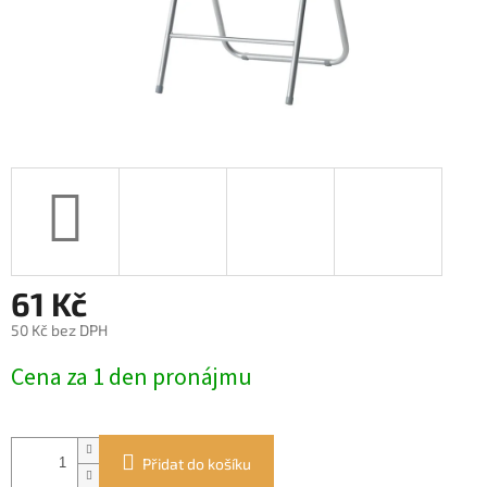
61 Kč
50 Kč bez DPH
Měrná
Cena za 1 den pronájmu
cena:
Přidat do košíku