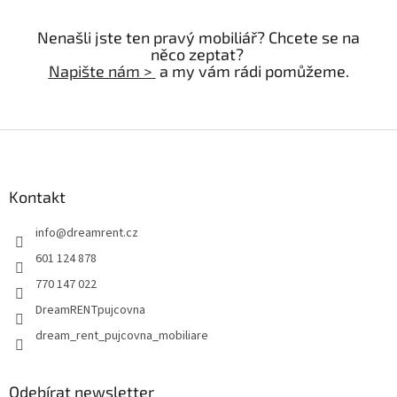
Nenašli jste ten pravý mobiliář? Chcete se na
něco zeptat?
Napište nám >
a my vám rádi pomůžeme.
Z
á
p
a
Kontakt
t
info
@
dreamrent.cz
í
601 124 878
770 147 022
DreamRENTpujcovna
dream_rent_pujcovna_mobiliare
Odebírat newsletter