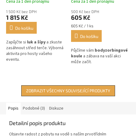
Cena za 1 den pronájmu
Cena za 1 den pronájmu
1 500 Kč bez DPH
500 Kč bez DPH
1 815 Kč
605 Kč
Měrná
605 Kč / 1 ks
Do košíku
cena:
Do košíku
Zapůjčte si
luk a šípy
a zkuste
zasáhnout střed terče. Výborná
Půjčíme vám
bodyzorbingové
aktivita pro hosty vašeho
koule
a zábava na vaší akci
eventu.
může začít.
ZOBRAZIT VŠECHNY SOUVISEJÍCÍ PRODUKTY
Popis
Podobné (3)
Diskuze
Detailní popis produktu
Objevte radost z pobytu na vodě s naším prvotřídním