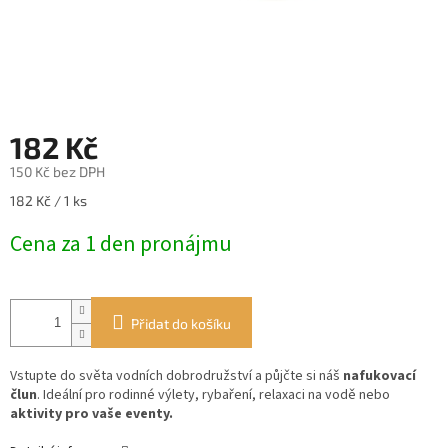
182 Kč
150 Kč bez DPH
Měrná
182 Kč / 1 ks
cena:
Cena za 1 den pronájmu
Přidat do košíku
Vstupte do světa vodních dobrodružství a půjčte si náš
nafukovací
člun
. Ideální pro rodinné výlety, rybaření, relaxaci na vodě nebo
aktivity pro vaše eventy.