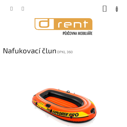
Přejít
NÁKUP
na
obsah
KOŠÍK
Nafukovací člun
DPKL 360