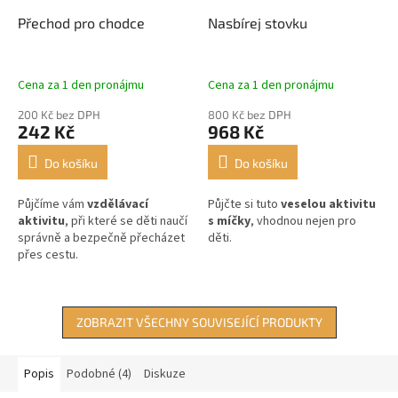
Přechod pro chodce
Nasbírej stovku
Cena za 1 den pronájmu
Cena za 1 den pronájmu
200 Kč bez DPH
800 Kč bez DPH
242 Kč
968 Kč
Do košíku
Do košíku
Půjčíme vám
vzdělávací
Půjčte si tuto
veselou aktivitu
aktivitu
, při které se děti naučí
s míčky
, vhodnou nejen pro
správně a bezpečně přecházet
děti.
přes cestu.
ZOBRAZIT VŠECHNY SOUVISEJÍCÍ PRODUKTY
Popis
Podobné (4)
Diskuze