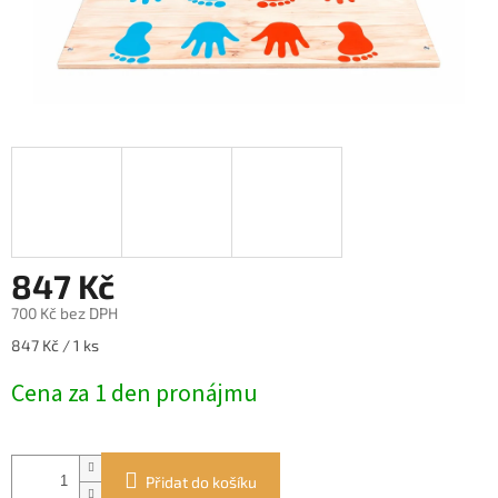
847 Kč
700 Kč bez DPH
Měrná
847 Kč / 1 ks
cena:
Cena za 1 den pronájmu
Přidat do košíku