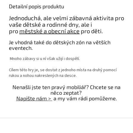
Detailní popis produktu
Jednoduchá, ale velmi zábavná aktivita pro
vaše dětské a rodinné dny, ale i
pro
městské a obecní akce
pro děti.
Je vhodná také do dětských zón na větších
eventech.
Mnoho zábavy si u ní však užijí i dospělí.
Cílem této hry je, se dostat z jednoho místa na druhý pomocí
rukou a nohou nakreslených na desce.
Nenašli jste ten pravý mobiliář? Chcete se na
něco zeptat?
Napište nám >
a my vám rádi pomůžeme.
Z
á