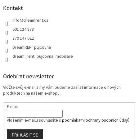
p
a
Kontakt
t
info
@
dreamrent.cz
í
601 124 878
770 147 022
DreamRENTpujcovna
dream_rent_pujcovna_mobiliare
Odebírat newsletter
Vložte svůj e-mail a my vám budeme zasílat informace o nových
produktech na našem e-shopu.
E-mail
Vložením e-mailu souhlasíte s
podmínkami ochrany osobních údajů
PŘIHLÁSIT SE