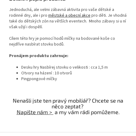
Jednoduchá, ale velmi zábavná aktivita pro vaše dětské a
rodinné dny, ale i pro
městské a obecní akce
pro děti. Je vhodná
také do dětských zón na větších eventech. Mnoho zábavy si u ní
však užijí i dospělí.
Cílem této hry je pomocí hodů míčky na bodované koše co
nejdříve nasbírat stovku bodů.
Pronájem produktu zahrnuje:
Desku hry Nasbírej stovku o velikosti : cca 1,5 m
Otvory na házení : 10 otvorů
Pingpongové míčky
Nenašli jste ten pravý mobiliář? Chcete se na
něco zeptat?
Napište nám >
a my vám rádi pomůžeme.
Z