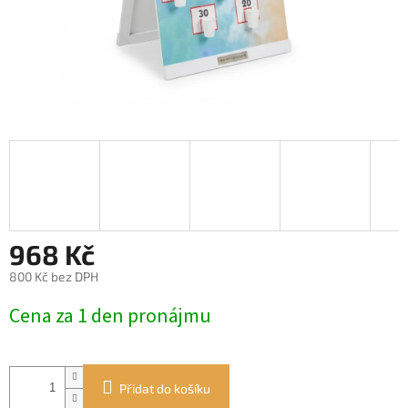
968 Kč
800 Kč bez DPH
Měrná
Cena za 1 den pronájmu
cena:
Přidat do košíku