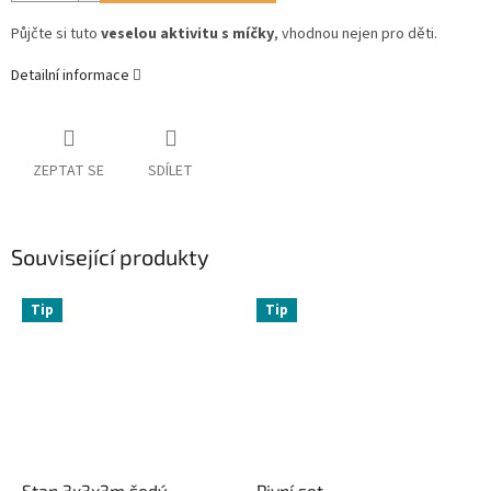
Půjčte si tuto
veselou aktivitu s míčky
, vhodnou nejen pro děti.
Detailní informace
ZEPTAT SE
SDÍLET
Související produkty
Tip
Tip
Stan 3x3x3m šedý
Pivní set