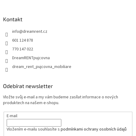
á
p
a
Kontakt
t
info
@
dreamrent.cz
í
601 124 878
770 147 022
DreamRENTpujcovna
dream_rent_pujcovna_mobiliare
Odebírat newsletter
Vložte svůj e-mail a my vám budeme zasílat informace o nových
produktech na našem e-shopu.
E-mail
Vložením e-mailu souhlasíte s
podmínkami ochrany osobních údajů