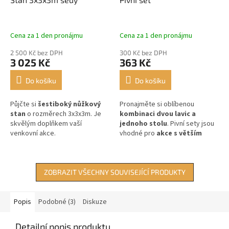
Cena za 1 den pronájmu
Cena za 1 den pronájmu
2 500 Kč bez DPH
300 Kč bez DPH
3 025 Kč
363 Kč
Do košíku
Do košíku
Půjčte si
šestiboký nůžkový
Pronajměte si oblíbenou
stan
o rozměrech 3x3x3m. Je
kombinaci dvou lavic a
skvělým doplňkem vaší
jednoho stolu
. Pivní sety jsou
venkovní akce.
vhodné pro
akce s větším
počtem návštěvníků
.
ZOBRAZIT VŠECHNY SOUVISEJÍCÍ PRODUKTY
Popis
Podobné (3)
Diskuze
Detailní popis produktu