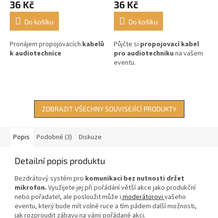
36 Kč
36 Kč
Do košíku
Do košíku
Pronájem propojovacích
kabelů
Půjčte si
propojovací kabel
k audiotechnice
pro audiotechniku
na vašem
eventu.
ZOBRAZIT VŠECHNY SOUVISEJÍCÍ PRODUKTY
Popis
Podobné (3)
Diskuze
Detailní popis produktu
Bezdrátový systém pro
komunikaci bez nutnosti držet
mikrofon.
Využijete jej při pořádání větší akce jako produkční
nebo pořadatel, ale posloužit může i
moderátorovi
vašeho
eventu, který bude mít volné ruce a tím pádem další možnosti,
jak rozproudit zábavu na vámi pořádané akci.