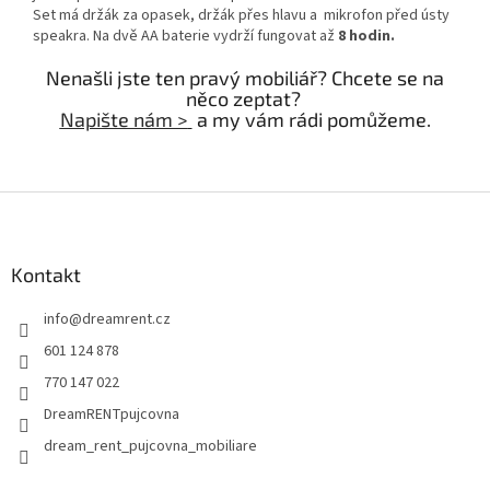
Set má držák za opasek, držák přes hlavu a mikrofon před ústy
speakra. Na dvě AA baterie vydrží fungovat až
8 hodin.
Nenašli jste ten pravý mobiliář? Chcete se na
něco zeptat?
Napište nám >
a my vám rádi pomůžeme.
Z
á
p
a
Kontakt
t
info
@
dreamrent.cz
í
601 124 878
770 147 022
DreamRENTpujcovna
dream_rent_pujcovna_mobiliare