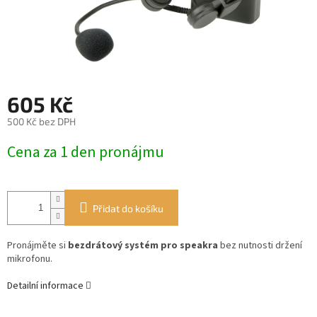
605 Kč
500 Kč bez DPH
Měrná
Cena za 1 den pronájmu
cena:
Přidat do košíku
Pronájměte si
bezdrátový systém pro speakra
bez nutnosti držení
mikrofonu.
Detailní informace