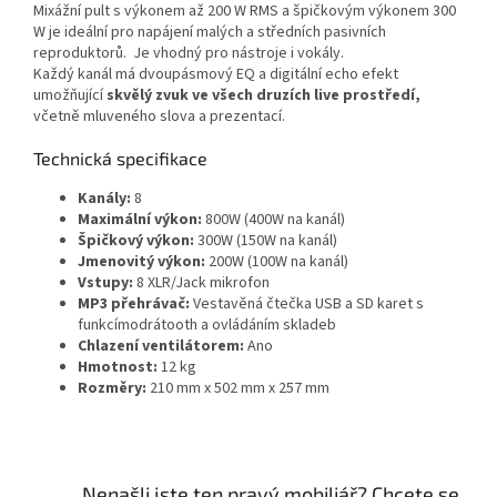
Mixážní pult s výkonem až 200 W RMS a špičkovým výkonem 300
W je ideální pro napájení malých a středních pasivních
reproduktorů.
Je vhodný pro nástroje i vokály.
Každý kanál má dvoupásmový EQ a digitální echo efekt
umožňující
skvělý zvuk ve všech druzích live prostředí,
včetně mluveného slova a prezentací.
Technická specifikace
Kanály:
8
Maximální výkon:
800W (400W na kanál)
Špičkový výkon:
300W (150W na kanál)
Jmenovitý výkon:
200W (100W na kanál)
Vstupy:
8 XLR/Jack mikrofon
MP3 přehrávač:
Vestavěná čtečka USB a SD karet s
funkcímodrátooth a ovládáním skladeb
Chlazení ventilátorem:
Ano
Hmotnost:
12 kg
Rozměry:
210 mm x 502 mm x 257 mm
Nenašli jste ten pravý mobiliář? Chcete se