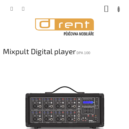
Přejít
NÁKUP
na
obsah
KOŠÍK
Mixpult Digital player
DPA 100