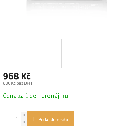
968 Kč
800 Kč bez DPH
Měrná
Cena za 1 den pronájmu
cena:
Přidat do košíku