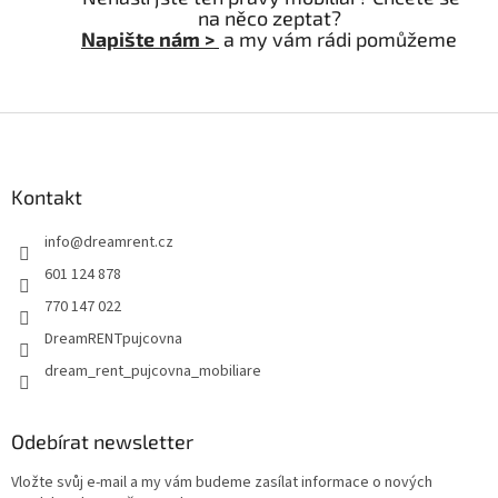
na něco zeptat?
Napište nám >
a my vám rádi pomůžeme
Z
á
p
a
Kontakt
t
info
@
dreamrent.cz
í
601 124 878
770 147 022
DreamRENTpujcovna
dream_rent_pujcovna_mobiliare
Odebírat newsletter
Vložte svůj e-mail a my vám budeme zasílat informace o nových