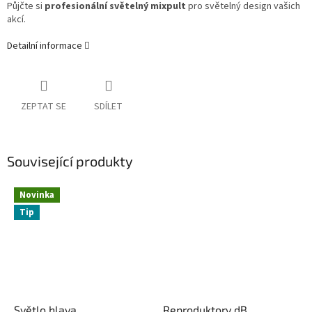
Půjčte si
profesionální světelný mixpult
pro světelný design vašich
akcí.
Detailní informace
ZEPTAT SE
SDÍLET
Související produkty
Novinka
Tip
Světlo hlava
Reproduktory dB