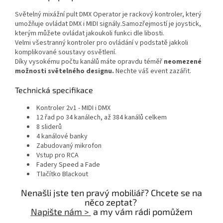
Světelný mixážní pult DMX Operator je rackový kontroler, který
umožňuje ovládat DMX i MIDI signály.Samozřejmostí je joystick,
kterým můžete ovládat jakoukoli funkci dle libosti.
Velmi všestranný kontroler pro ovládání v podstatě jakkoli
komplikované soustavy osvětlení.
Díky vysokému počtu kanálů máte opravdu téměř
neomezené
možnosti světelného designu.
Nechte váš event zazářit.
Technická specifikace
Kontroler 2v1 - MIDI i DMX
12 řad po 34 kanálech, až 384 kanálů celkem
8 sliderů
4 kanálové banky
Zabudovaný mikrofon
Vstup pro RCA
Fadery Speed a Fade
Tlačítko Blackout
Nenašli jste ten pravý mobiliář? Chcete se na
něco zeptat?
Napište nám >
a my vám rádi pomůžem