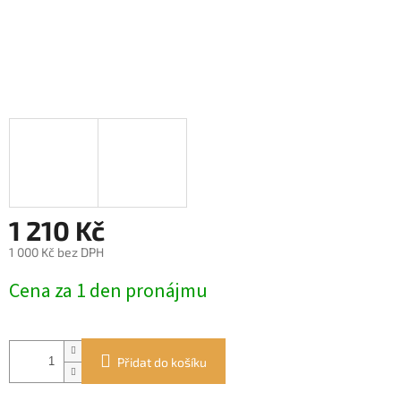
1 210 Kč
1 000 Kč bez DPH
Měrná
Cena za 1 den pronájmu
cena:
Přidat do košíku