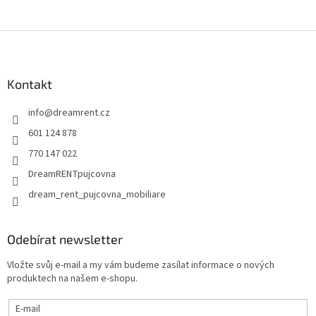
Z
á
p
a
Kontakt
t
info
@
dreamrent.cz
í
601 124 878
770 147 022
DreamRENTpujcovna
dream_rent_pujcovna_mobiliare
Odebírat newsletter
Vložte svůj e-mail a my vám budeme zasílat informace o nových
produktech na našem e-shopu.
E-mail