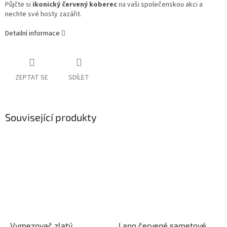
Půjčte si
ikonický červený koberec
na vaši společenskou akci a
nechte své hosty zazářit.
Detailní informace
ZEPTAT SE
SDÍLET
Související produkty
Vymezovač zlatý
Lano červené sametové