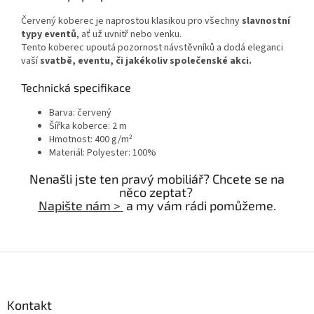
Červený koberec je naprostou klasikou pro všechny
slavnostní
typy eventů
, ať už uvnitř nebo venku.
Tento koberec upoutá pozornost návstěvníků a dodá eleganci
vaší
svatbě, eventu, či jakékoliv společenské akci.
Technická specifikace
Barva: červený
Šířka koberce: 2 m
Hmotnost: 400 g/m²
Materiál: Polyester: 100%
Nenašli jste ten pravý mobiliář? Chcete se na
něco zeptat?
Napište nám >
a my vám rádi pomůžeme.
Z
á
p
a
Kontakt