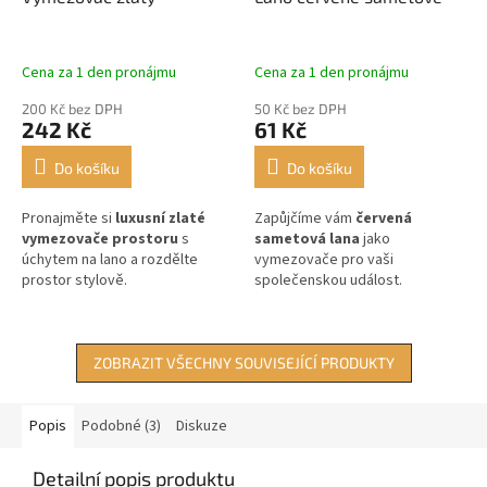
Cena za 1 den pronájmu
Cena za 1 den pronájmu
200 Kč bez DPH
50 Kč bez DPH
242 Kč
61 Kč
Do košíku
Do košíku
Pronajměte si
luxusní zlaté
Zapůjčíme vám
červená
vymezovače prostoru
s
sametová lana
jako
úchytem na lano a rozdělte
vymezovače pro vaši
prostor stylově.
společenskou událost.
ZOBRAZIT VŠECHNY SOUVISEJÍCÍ PRODUKTY
Popis
Podobné (3)
Diskuze
Detailní popis produktu