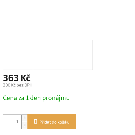
363 Kč
300 Kč bez DPH
Měrná
Cena za 1 den pronájmu
cena:
Přidat do košíku