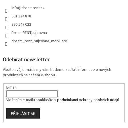
t
info
@
dreamrent.cz
í
601 124 878
770 147 022
DreamRENTpujcovna
dream_rent_pujcovna_mobiliare
Odebírat newsletter
Vložte svůj e-mail a my vám budeme zasílat informace o nových
produktech na našem e-shopu.
E-mail
Vložením e-mailu souhlasíte s
podmínkami ochrany osobních údajů
PŘIHLÁSIT SE