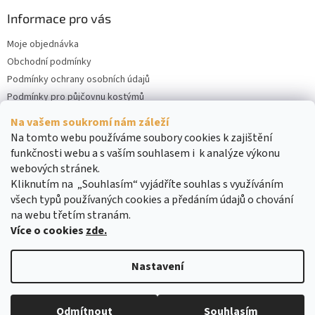
Informace pro vás
Moje objednávka
Obchodní podmínky
Podmínky ochrany osobních údajů
Podmínky pro půjčovnu kostýmů
Kontakty
Na vašem soukromí nám záleží
Cookies
Na tomto webu používáme soubory cookies k zajištění
funkčnosti webu a s vaším souhlasem i k analýze výkonu
webových stránek.
Kliknutím na „Souhlasím“ vyjádříte souhlas s využíváním
všech typů používaných cookies a předáním údajů o chování
na webu třetím stranám.
Více o cookies
zde.
Vytvořil Shoptet
Nastavení
Copyright 2026
DreamRENT
. Všechna práva vyhrazena.
Upravit
Odmítnout
Souhlasím
nastavení cookies