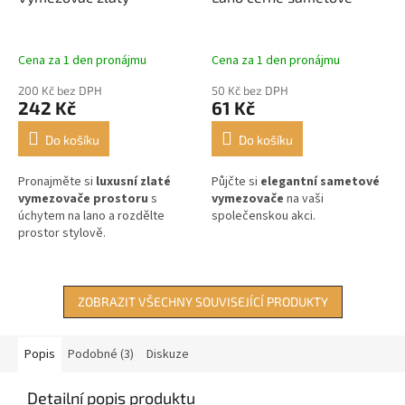
Cena za 1 den pronájmu
Cena za 1 den pronájmu
200 Kč bez DPH
50 Kč bez DPH
242 Kč
61 Kč
Do košíku
Do košíku
Pronajměte si
luxusní zlaté
Půjčte si
elegantní sametové
vymezovače prostoru
s
vymezovače
na vaši
úchytem na lano a rozdělte
společenskou akci.
prostor stylově.
ZOBRAZIT VŠECHNY SOUVISEJÍCÍ PRODUKTY
Popis
Podobné (3)
Diskuze
Detailní popis produktu