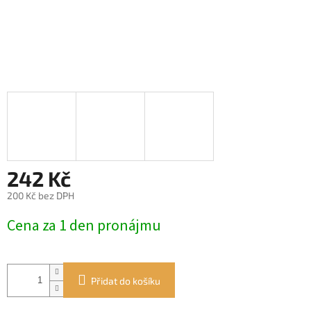
242 Kč
200 Kč bez DPH
Měrná
Cena za 1 den pronájmu
cena:
Přidat do košíku