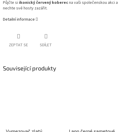
Půjčte si
ikonický červený koberec
na vaši společenskou akci a
nechte své hosty zazářit.
Detailní informace
ZEPTAT SE
SDÍLET
Související produkty
Vymezovač zlatý
Lano černé sametové