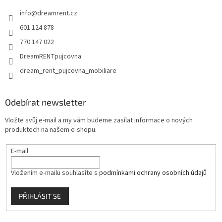
t
info
@
dreamrent.cz
í
601 124 878
770 147 022
DreamRENTpujcovna
dream_rent_pujcovna_mobiliare
Odebírat newsletter
Vložte svůj e-mail a my vám budeme zasílat informace o nových
produktech na našem e-shopu.
E-mail
Vložením e-mailu souhlasíte s
podmínkami ochrany osobních údajů
PŘIHLÁSIT SE