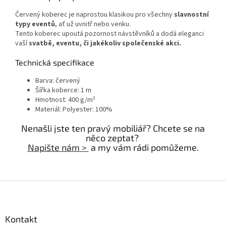
Červený koberec je naprostou klasikou pro všechny
slavnostní
typy eventů
, ať už uvnitř nebo venku.
Tento koberec upoutá pozornost návstěvníků a dodá eleganci
vaší
svatbě, eventu, či jakékoliv společenské akci.
Technická specifikace
Barva: červený
Šířka koberce: 1 m
Hmotnost: 400 g/m²
Materiál: Polyester: 100%
Nenašli jste ten pravý mobiliář? Chcete se na
něco zeptat?
Napište nám >
a my vám rádi pomůžeme.
Z
á
p
a
Kontakt