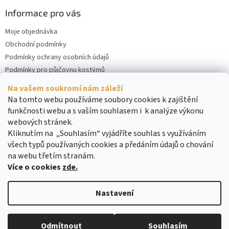
Informace pro vás
Moje objednávka
Obchodní podmínky
Podmínky ochrany osobních údajů
Podmínky pro půjčovnu kostýmů
Kontakty
Na vašem soukromí nám záleží
Cookies
Na tomto webu používáme soubory cookies k zajištění
funkčnosti webu a s vaším souhlasem i k analýze výkonu
webových stránek.
Kliknutím na „Souhlasím“ vyjádříte souhlas s využíváním
všech typů používaných cookies a předáním údajů o chování
na webu třetím stranám.
Více o cookies
zde.
Vytvořil Shoptet
Nastavení
Copyright 2026
DreamRENT
. Všechna práva vyhrazena.
Upravit
Odmítnout
Souhlasím
nastavení cookies