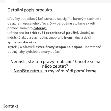
Detailní popis produktu
Dřevěný odpadkový koš Morales Aussig ™ s barovým stolkem s
designem opáleného dřeva. Díky barovému stolku je skvělým
pomocníkem pro
catering.
Určeno pro
interiérové i exteriérové použití.
Vhodný na
městské akce a slavnostni, vinobraní, firemní dny a další
společenské akce.
Bytelný a zároveň
exteriérový stojan na odpad
. Dostatečně
odolný, aby vydržel rozmary počasí.
Nenašli jste ten pravý mobiliář? Chcete se na
něco zeptat?
Napište nám >
a my vám rádi pomůžeme.
Z
á
p
a
Kontakt