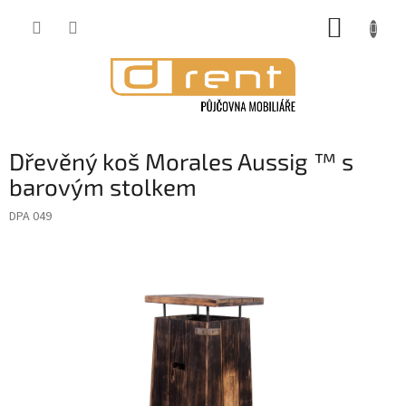
Přejít
NÁKUP
na
obsah
KOŠÍK
Dřevěný koš Morales Aussig ™ s
barovým stolkem
DPA 049