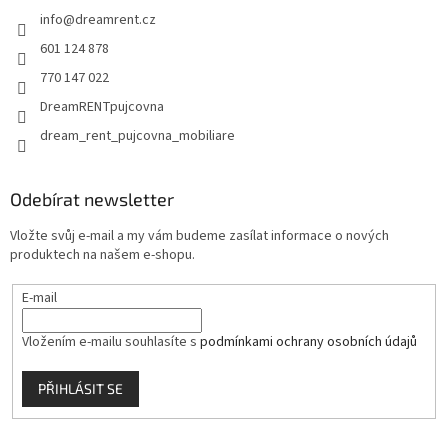
t
info
@
dreamrent.cz
í
601 124 878
770 147 022
DreamRENTpujcovna
dream_rent_pujcovna_mobiliare
Odebírat newsletter
Vložte svůj e-mail a my vám budeme zasílat informace o nových
produktech na našem e-shopu.
E-mail
Vložením e-mailu souhlasíte s
podmínkami ochrany osobních údajů
PŘIHLÁSIT SE