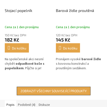
Stojací popelník
Barová židle proutěná
Cena za 1 den pronájmu
Cena za 1 den pronájmu
150 Kč bez DPH
120 Kč bez DPH
182 Kč
145 Kč
Do košíku
Do košíku
Na společenské akci nesmí
Pronájem vysoké
barové židle
chybět
odpadkové koše s
s kovovou konstrukcí a
popelníkem
. Půjčte si je!
proutěným sedákem.
ZOBRAZIT VŠECHNY SOUVISEJÍCÍ PRODUKTY
Popis
Podobné (4)
Diskuze