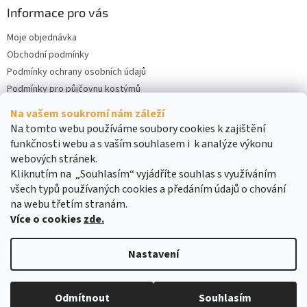
Informace pro vás
Moje objednávka
Obchodní podmínky
Podmínky ochrany osobních údajů
Podmínky pro půjčovnu kostýmů
Kontakty
Na vašem soukromí nám záleží
Cookies
Na tomto webu používáme soubory cookies k zajištění
funkčnosti webu a s vaším souhlasem i k analýze výkonu
webových stránek.
Kliknutím na „Souhlasím“ vyjádříte souhlas s využíváním
všech typů používaných cookies a předáním údajů o chování
na webu třetím stranám.
Více o cookies
zde.
Vytvořil Shoptet
Nastavení
Copyright 2026
DreamRENT
. Všechna práva vyhrazena.
Upravit
Odmítnout
Souhlasím
nastavení cookies