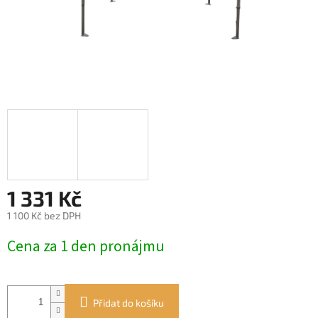
1 331 Kč
1 100 Kč bez DPH
Měrná
Cena za 1 den pronájmu
cena:
Přidat do košíku