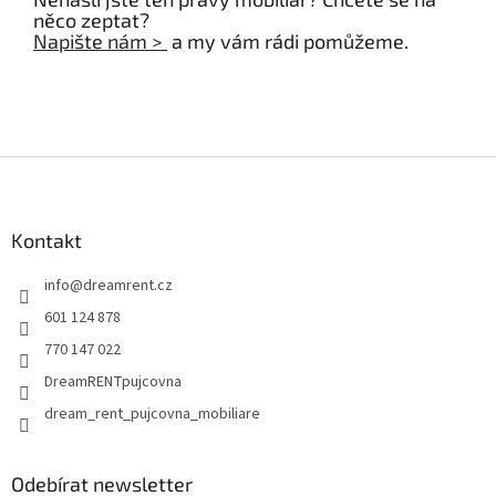
něco zeptat?
Napište nám >
a my vám rádi pomůžeme.
Z
á
p
a
Kontakt
t
info
@
dreamrent.cz
í
601 124 878
770 147 022
DreamRENTpujcovna
dream_rent_pujcovna_mobiliare
Odebírat newsletter