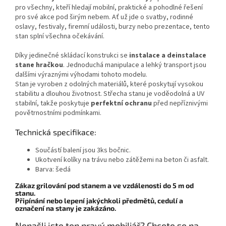
pro všechny, kteří hledají mobilní, praktické a pohodlné řešení
pro své akce pod širým nebem. Ať už jde o svatby, rodinné
oslavy, festivaly, firemní události, burzy nebo prezentace, tento
stan splní všechna očekávání.
Díky jedinečné skládací konstrukci se
instalace a deinstalace
stane hračkou
.
Jednoduchá manipulace a lehký transport jsou
dalšími výraznými výhodami tohoto modelu.
Stan je vyroben z odolných materiálů, které poskytují vysokou
stabilitu a dlouhou životnost. Střecha stanu je voděodolná a UV
stabilní, takže poskytuje
perfektní ochranu
před nepříznivými
povětrnostními podmínkami.
Technická specifikace:
Součástí balení jsou 3ks bočnic.
Ukotvení kolíky na trávu nebo zátěžemi na beton či asfalt.
Barva: šedá
Zákaz grilování pod stanem a ve vzdálenosti do 5 m od
stanu.
​Připínání nebo lepení jakýchkoli předmětů, cedulí a
označení na stany je zakázáno.
Nenašli jste ten pravý mobiliář? Chcete se na