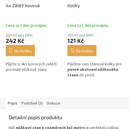
4x Zátěž kovová
Kolíky
Cena za 1 den pronájmu
Cena za 1 den pronájmu
200 Kč bez DPH
100 Kč bez DPH
242 Kč
121 Kč
Do košíku
Do košíku
Půjčte si 4ks kovových zátěží
Půjčíme vám stanové kolíky pro
pro malé nůžkové stany.
pevné ukotvení nůžkového
stanu
do země.
Popis
Podobné (5)
Diskuze
Detailní popis produktu
Náš
nůžkový stan o rozměrech 3x3 metry
je perfektní volbou