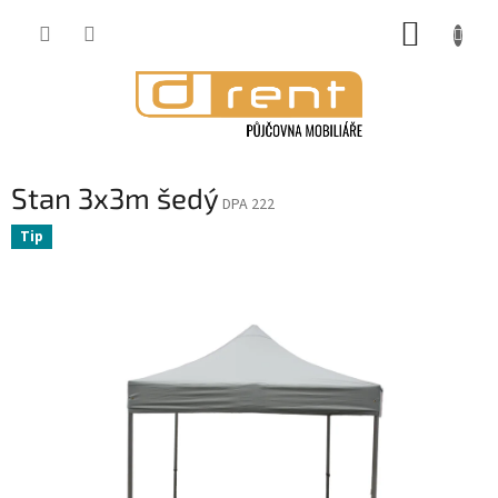
Přejít
NÁKUP
na
obsah
KOŠÍK
Stan 3x3m šedý
DPA 222
Tip