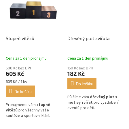
Stupeň vítězů
Dřevěný plot zvířata
Cena za 1 den pronájmu
Cena za 1 den pronájmu
500 Kč bez DPH
150 Kč bez DPH
605 Kč
182 Kč
Měrná
605 Kč / 1 ks
Do košíku
cena:
Do košíku
Půjčíme vám
dřevěný plot s
motivy zvířat
pro vyzdobení
Pronajmeme vám
stupně
eventů pro děti.
vítězů
pro všechny vaše
soutěže a sportovní klání.