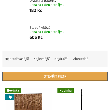
Držák na balonky
Cena za 1 den pronájmu
182 Kč
Stupeň vítězů
Cena za 1 den pronájmu
605 Kč
Ř
a
Nejprodávanější
Nejlevnější
Nejdražší
Abecedně
z
e
n
OTEVŘÍT FILTR
í
p
V
r
Novinka
Novinka
ý
o
Tip
p
d
i
u
s