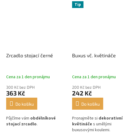
Tip
Zrcadlo stojací černé
Buxus vč. květináče
Cena za 1 den pronájmu
Cena za 1 den pronájmu
300 Kč bez DPH
200 Kč bez DPH
363 Kč
242 Kč
Do košíku
Do košíku
Půjčíme vám
obdélníkové
Pronajměte si
dekorativní
stojací zrcadlo
.
květináče
s umělými
buxusovými koulemi.