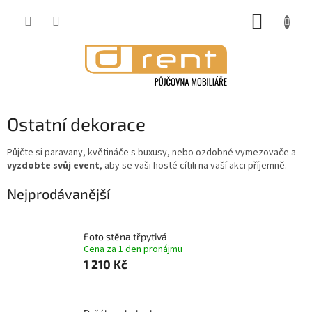
Přejít
NÁKUP
na
obsah
KOŠÍK
Ostatní dekorace
Půjčte si paravany, květináče s buxusy, nebo ozdobné vymezovače a
vyzdobte svůj event
, aby se vaši hosté cítili na vaší akci příjemně.
Nejprodávanější
Foto stěna třpytivá
Cena za 1 den pronájmu
1 210 Kč