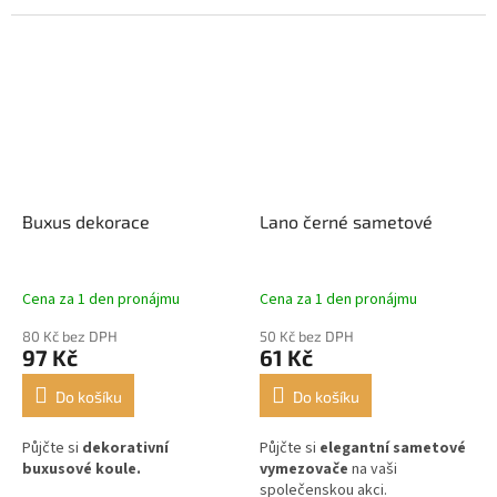
Buxus dekorace
Lano černé sametové
Cena za 1 den pronájmu
Cena za 1 den pronájmu
80 Kč bez DPH
50 Kč bez DPH
97 Kč
61 Kč
Do košíku
Do košíku
Půjčte si
dekorativní
Půjčte si
elegantní sametové
buxusové koule.
vymezovače
na vaši
společenskou akci.