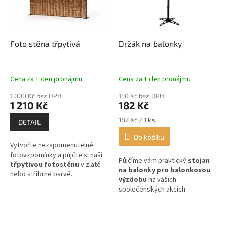
k
p
t
r
ů
o
d
Foto stěna třpytivá
Držák na balonky
u
k
t
Cena za 1 den pronájmu
Cena za 1 den pronájmu
ů
1 000 Kč bez DPH
150 Kč bez DPH
1 210 Kč
182 Kč
Měrná
182 Kč / 1 ks
DETAIL
cena:
Do košíku
Vytvořte nezapomenutelné
fotovzpomínky a půjčte si naši
Půjčíme vám praktický
stojan
třpytivou fotostěnu
v zlaté
na balonky pro balonkovou
nebo stříbrné barvě.
výzdobu
na vašich
společenských akcích.