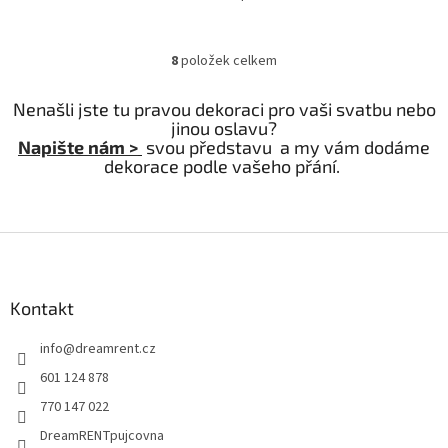
8
položek celkem
O
v
l
Nenašli jste tu pravou dekoraci pro vaši svatbu nebo
á
jinou oslavu?
d
Napište nám >
svou představu a my vám dodáme
a
dekorace podle vašeho přání.
c
í
p
r
Z
v
á
k
p
y
a
Kontakt
v
t
ý
info
@
dreamrent.cz
í
p
i
601 124 878
s
770 147 022
u
DreamRENTpujcovna