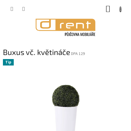
Přejít
NÁKUP
na
obsah
KOŠÍK
Buxus vč. květináče
DPA 129
Tip