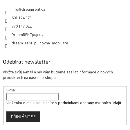
t
info
@
dreamrent.cz
í
601 124 878
770 147 022
DreamRENTpujcovna
dream_rent_pujcovna_mobiliare
Odebírat newsletter
Vložte svůj e-mail a my vám budeme zasílat informace o nových
produktech na našem e-shopu.
E-mail
Vložením e-mailu souhlasíte s
podmínkami ochrany osobních údajů
PŘIHLÁSIT SE