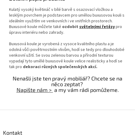
Kulatý vysoký květináč v bílé barvě s osazovací vložkou a
lesklým povrchem je podstavcem pro umělou buxusovou kouli s
ideálním využitím ve venkovních i ve vnitřních prostorech.
Buxusové koule můžete také
ozdobit
světelnými řetězy
pro
úpravu interiéru nebo zahrady.
Buxusová koule je vyrobená z vysoce kvalitního plastu a je
odolná vůči povětrnostním vlivům, hodí se tedy pro dlouhodobé
venkovní užití. Se svou zelenou barvou a přírodní texturou
vypadají tyto umělé buxusové koule velice realisticky a hodí se
tak pro
dekoraci různých společenských akcí.
Nenašli jste ten pravý mobiliář? Chcete se na
něco zeptat?
Napište nám >
a my vám rádi pomůžeme.
Z
á
p
a
Kontakt