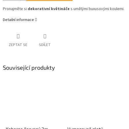
Pronajměte si
dekorativní květináče
s umělými buxusovými koulemi.
Detailní informace
ZEPTAT SE
SDÍLET
Související produkty
Koberec červený 2m
Vymezovač zlatý