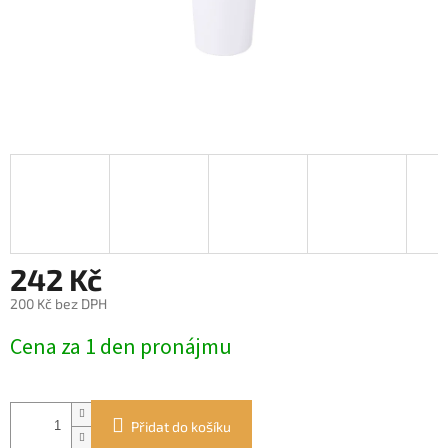
242 Kč
200 Kč bez DPH
Měrná
Cena za 1 den pronájmu
cena:
Přidat do košíku