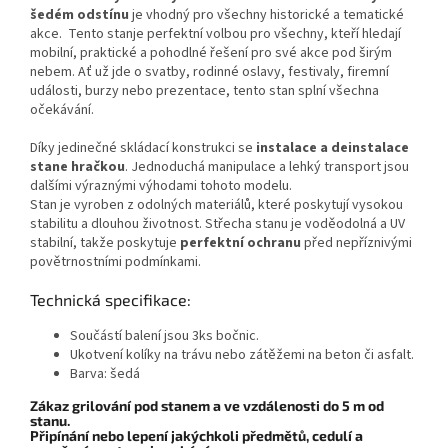
šedém odstínu
je vhodný pro všechny historické a tematické
akce. Tento stanje perfektní volbou pro všechny, kteří hledají
mobilní, praktické a pohodlné řešení pro své akce pod širým
nebem. Ať už jde o svatby, rodinné oslavy, festivaly, firemní
události, burzy nebo prezentace, tento stan splní všechna
očekávání.
Díky jedinečné skládací konstrukci se
instalace a deinstalace
stane hračkou
.
Jednoduchá manipulace a lehký transport jsou
dalšími výraznými výhodami tohoto modelu.
Stan je vyroben z odolných materiálů, které poskytují vysokou
stabilitu a dlouhou životnost. Střecha stanu je voděodolná a UV
stabilní, takže poskytuje
perfektní ochranu
před nepříznivými
povětrnostními podmínkami.
Technická specifikace:
Součástí balení jsou 3ks bočnic.
Ukotvení kolíky na trávu nebo zátěžemi na beton či asfalt.
Barva: šedá
Zákaz grilování pod stanem a ve vzdálenosti do 5 m od
stanu.
​Připínání nebo lepení jakýchkoli předmětů, cedulí a