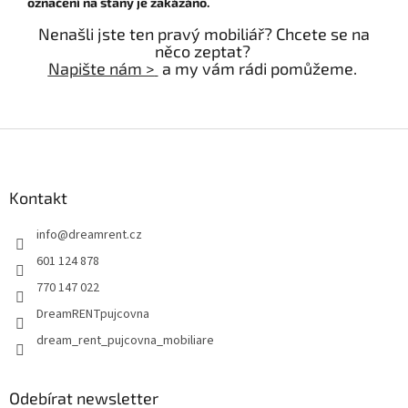
označení na stany je zakázáno.
Nenašli jste ten pravý mobiliář? Chcete se na
něco zeptat?
Napište nám >
a my vám rádi pomůžeme.
Z
á
p
a
Kontakt
t
info
@
dreamrent.cz
í
601 124 878
770 147 022
DreamRENTpujcovna
dream_rent_pujcovna_mobiliare
Odebírat newsletter