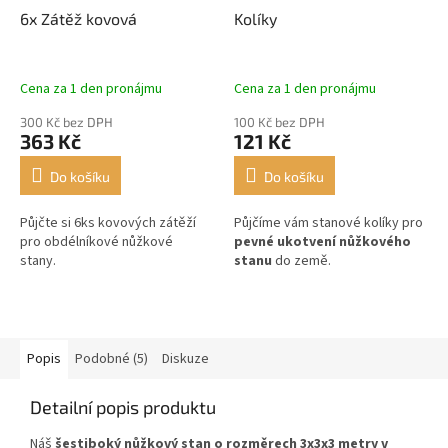
6x Zátěž kovová
Kolíky
Cena za 1 den pronájmu
Cena za 1 den pronájmu
300 Kč bez DPH
100 Kč bez DPH
363 Kč
121 Kč
Do košíku
Do košíku
Půjčte si 6ks kovových zátěží
Půjčíme vám stanové kolíky pro
pro obdélníkové nůžkové
pevné ukotvení nůžkového
stany.
stanu
do země.
Popis
Podobné (5)
Diskuze
Detailní popis produktu
Náš
šestiboký nůžkový stan o rozměrech 3x3x3 metry v