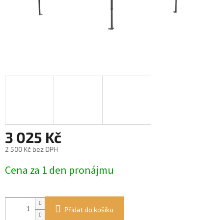
3 025 Kč
2 500 Kč bez DPH
Měrná
Cena za 1 den pronájmu
cena:
Přidat do košíku