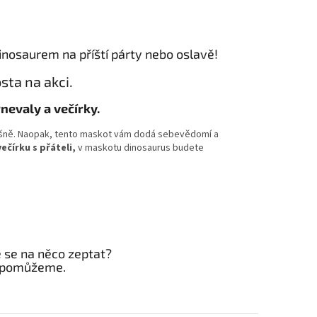
inosaurem na příští párty nebo oslavě!
ta na akci.
nevaly a večírky.
měšně. Naopak, tento maskot vám dodá sebevědomí a
ečírku s přáteli,
v maskotu dinosaurus budete
e se na něco zeptat?
 pomůžeme.