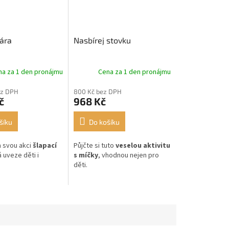
kára
Nasbírej stovku
na za 1 den pronájmu
Cena za 1 den pronájmu
ez DPH
800 Kč bez DPH
č
968 Kč
šíku
Do košíku
a svou akci
šlapací
Půjčte si tuto
veselou aktivitu
á uveze děti i
s míčky
, vhodnou nejen pro
děti.