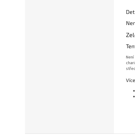
Det
Nen
Zel
Ten
Není
char
stře
Více