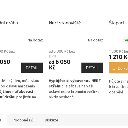
ní dráha
Nerf stanoviště
Šlapací 
Na dotaz
Na dotaz
Ce
00 Kč bez
od 5 000 Kč bez
1 000 Kč b
1 210 K
DPH
 050
6 050
od
Kč
DETAIL
DETAIL
Do ko
 dětský den, městskou
Vypůjčte si vybavenou NERF
Půjčte si n
ebo oslavu narozenin
střelnici
a zábava na vaší
káru
, kter
ůjčíme nafukovací
oslavě nebo firemním večírku
dospělé.
ní dráhu
pro jízdu na
nikdy neskončí.
dlech.
s
Podobné (3)
Diskuze