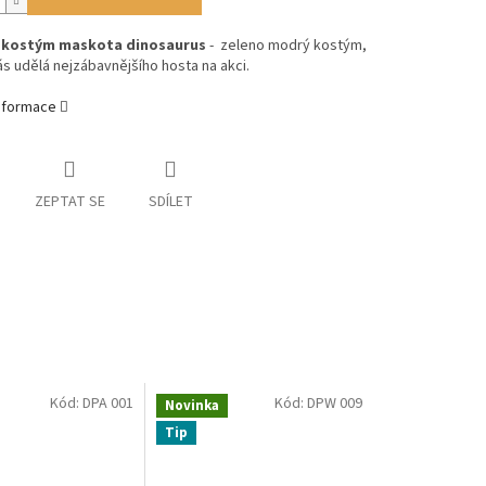
i
kostým
maskota dinosaurus
- zeleno modrý kostým,
ás udělá nejzábavnějšího hosta na akci.
informace
ZEPTAT SE
SDÍLET
Kód:
DPA 001
Kód:
DPW 009
Novinka
Tip