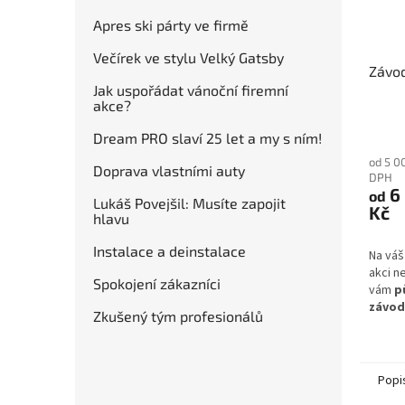
Apres ski párty ve firmě
Večírek ve stylu Velký Gatsby
Závod
Jak uspořádat vánoční firemní
akce?
Dream PRO slaví 25 let a my s ním!
od 5 0
Doprava vlastními auty
DPH
6
od
Lukáš Povejšil: Musíte zapojit
Kč
hlavu
Instalace a deinstalace
Na váš
akci n
Spokojení zákazníci
vám
p
závod
Zkušený tým profesionálů
odráže
Popi