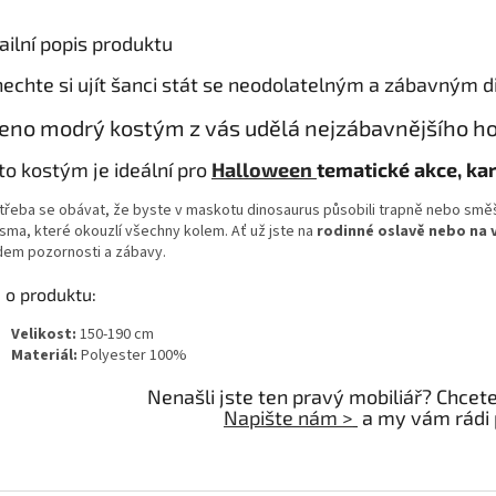
ailní popis produktu
echte si ujít šanci stát se neodolatelným a zábavným d
eno modrý kostým z vás udělá nejzábavnějšího hos
to kostým je ideální pro
Halloween
tematické akce, kar
 třeba se obávat, že byste v maskotu dinosaurus působili trapně nebo s
isma, které okouzlí všechny kolem. Ať už jste na
rodinné oslavě nebo na v
dem pozornosti a zábavy.
 o produktu:
Velikost:
150-190 cm
Materiál:
Polyester 100%
Nenašli jste ten pravý mobiliář? Chcet
Napište nám >
a my vám rádi