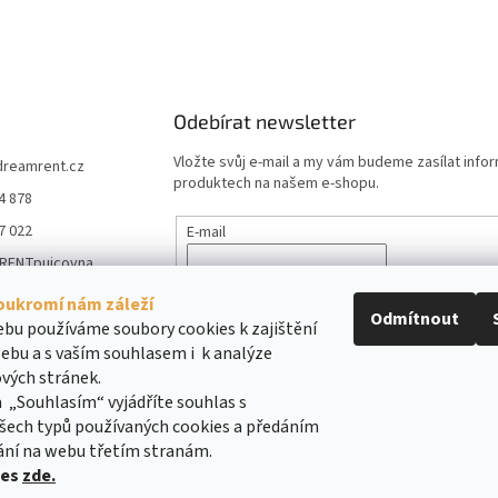
Odebírat newsletter
Vložte svůj e-mail a my vám budeme zasílat info
dreamrent.cz
produktech na našem e-shopu.
4 878
7 022
E-mail
RENTpujcovna
Vložením e-mailu souhlasíte s
podmínkami ochr
_rent_pujcovna_m
údajů
oukromí nám záleží
e
Odmítnout
bu používáme soubory cookies k zajištění
ebu a s vaším souhlasem i k analýze
PŘIHLÁSIT SE
vých stránek.
 „Souhlasím“ vyjádříte souhlas s
šech typů používaných cookies a předáním
ání na webu třetím stranám.
ies
zde.