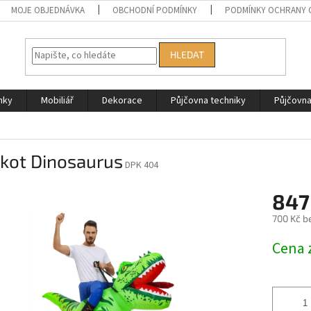
MOJE OBJEDNÁVKA
OBCHODNÍ PODMÍNKY
PODMÍNKY OCHRANY 
HLEDAT
nky
Mobiliář
Dekorace
Půjčovna techniky
Půjčovn
kot Dinosaurus
DPK 404
847
700 Kč b
Měrná
Cena 
cena: