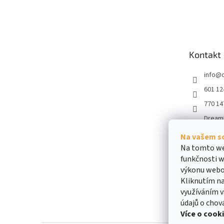
Z
á
p
a
t
Kontakt
í
info
@
601 12
770 14
Dream
dream
Na vašem s
obiliar
Na tomto we
funkčnosti w
výkonu webo
Kliknutím na
využíváním v
údajů o chov
Více o cook