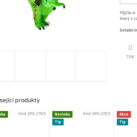
Půjčte s
který z v
Detailní 
TISK
sející produkty
Kód:
DPA 279/5
Kód:
DPA 278/5
nka
Novinka
Akce
Tip
Tip