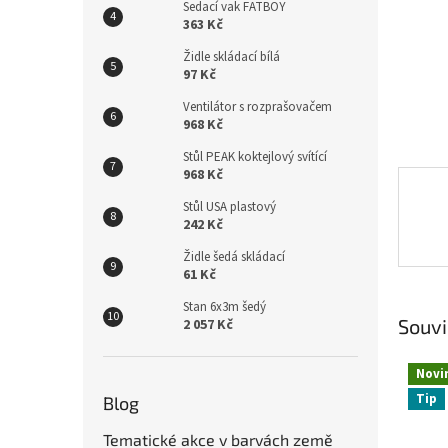
n
Sedací vak FATBOY
e
363 Kč
l
Židle skládací bílá
97 Kč
Ventilátor s rozprašovačem
968 Kč
Stůl PEAK koktejlový svítící
968 Kč
Stůl USA plastový
242 Kč
Židle šedá skládací
61 Kč
Stan 6x3m šedý
Souvi
2 057 Kč
Novi
Tip
Blog
Tematické akce v barvách země