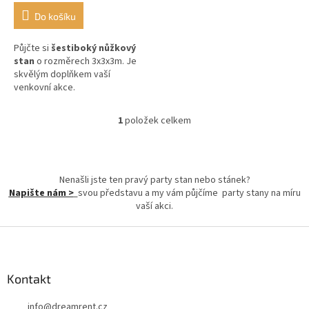
Do košíku
Půjčte si
šestiboký nůžkový
stan
o rozměrech 3x3x3m. Je
skvělým doplňkem vaší
venkovní akce.
1
položek celkem
O
v
l
á
d
Nenašli jste ten pravý party stan nebo stánek?
a
Napište nám >
svou představu a my vám půjčíme party stany na míru
c
vaší akci.
í
p
Z
r
á
v
p
k
a
Kontakt
y
t
v
info
@
dreamrent.cz