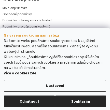
Moje objednávka
Obchodní podmínky
Podmínky ochrany osobních údajů
Podmínky pro půjčovnu kostýmů
Kontakty
Na vašem soukromí nám záleží
Cookies
Na tomto webu používáme soubory cookies k zajištění
funkčnosti webu a s vaším souhlasem i k analýze výkonu
webových stránek.
Kliknutím na „Souhlasím“ vyjádříte souhlas s využíváním
všech typů používaných cookies a předáním údajů o chování
na webu třetím stranám.
Více o cookies
zde.
Vytvořil Shoptet
Nastavení
Copyright 2026
DreamRENT
. Všechna práva vyhrazena.
Upravit
Odmítnout
Souhlasím
nastavení cookies