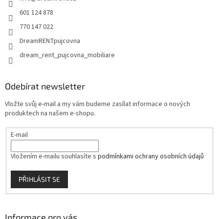
í
ý
p
601 124 878
i
770 147 022
s
u
DreamRENTpujcovna
dream_rent_pujcovna_mobiliare
Odebírat newsletter
Vložte svůj e-mail a my vám budeme zasílat informace o nových
produktech na našem e-shopu.
E-mail
Vložením e-mailu souhlasíte s
podmínkami ochrany osobních údajů
PŘIHLÁSIT SE
Informace pro vás