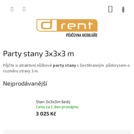
Přejít
NÁKUP
na
obsah
KOŠÍK
Party stany 3x3x3 m
Půjčte si atraktivní nůžkové
party stany
s šestihranným půdorysem o
rozměru strany 3 m.
Nejprodávanější
Stan 3x3x3m šedý
Cena za 1 den pronájmu
3 025 Kč
Ř