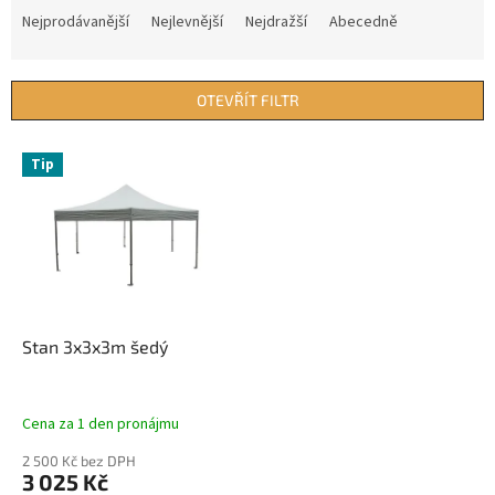
a
Nejprodávanější
Nejlevnější
Nejdražší
Abecedně
z
e
n
OTEVŘÍT FILTR
í
p
V
r
Tip
ý
o
p
d
i
u
s
k
p
t
r
ů
o
d
Stan 3x3x3m šedý
u
k
t
Cena za 1 den pronájmu
ů
2 500 Kč bez DPH
3 025 Kč