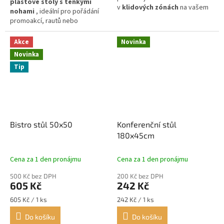
plastové stoly s tenkými
v
klidových zónách
na vašem
nohami
, ideální pro pořádání
eventu.
promoakcí, rautů nebo
firemních večírků.
Akce
Novinka
Novinka
Tip
Bistro stůl 50x50
Konferenční stůl
180x45cm
Cena za 1 den pronájmu
Cena za 1 den pronájmu
500 Kč bez DPH
200 Kč bez DPH
605 Kč
242 Kč
Měrná
Měrná
605 Kč / 1 ks
242 Kč / 1 ks
cena:
cena:
Do košíku
Do košíku