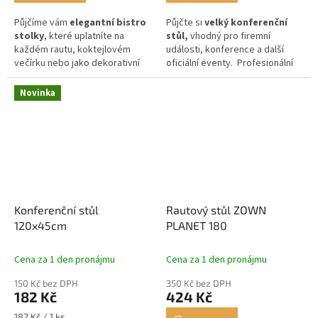
Půjčíme vám
elegantní bistro
Půjčte si
velký konferenční
stolky
, které uplatníte na
stůl,
vhodný pro firemní
každém rautu, koktejlovém
události, konference a další
večírku nebo jako dekorativní
oficiální eventy. Profesionální
doplněk výstavního prostoru.
vzhled a široké možnosti
použití.
Novinka
Konferenční stůl
Rautový stůl ZOWN
120x45cm
PLANET 180
Cena za 1 den pronájmu
Cena za 1 den pronájmu
150 Kč bez DPH
350 Kč bez DPH
182 Kč
424 Kč
Měrná
182 Kč / 1 ks