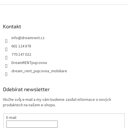
v
Z
k
y
á
v
p
ý
a
Kontakt
p
t
i
info
@
dreamrent.cz
í
s
u
601 124 878
770 147 022
DreamRENTpujcovna
dream_rent_pujcovna_mobiliare
Odebírat newsletter
Vložte svůj e-mail a my vám budeme zasílat informace o nových
produktech na našem e-shopu.
E-mail