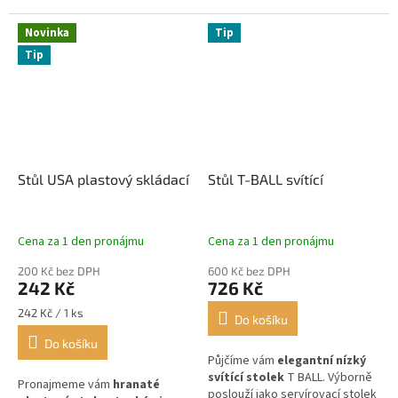
Novinka
Tip
Tip
Stůl USA plastový skládací
Stůl T-BALL svítící
Cena za 1 den pronájmu
Cena za 1 den pronájmu
200 Kč bez DPH
600 Kč bez DPH
242 Kč
726 Kč
Měrná
242 Kč / 1 ks
Do košíku
cena:
Do košíku
Půjčíme vám
elegantní nízký
svítící stolek
T BALL. Výborně
Pronajmeme vám
hranaté
poslouží jako servírovací stolek