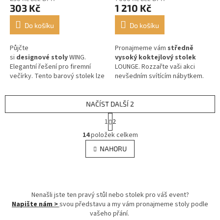
303 Kč
1 210 Kč
Do košíku
Do košíku
Půjčte
Pronajmeme vám
středně
si
designové
stoly
WING.
vysoký koktejlový stolek
Elegantní řešení pro firemní
LOUNGE. Rozzařte vaši akci
večírky. Tento barový stolek lze
nevšedním svítícím nábytkem.
použít i jako
řečnický pult.
NAČÍST DALŠÍ 2
S
1
2
t
O
r
14
položek celkem
v
á
l
NAHORU
n
á
k
d
o
v
a
á
c
n
Nenašli jste ten pravý stůl nebo stolek pro váš event?
í
í
Napište nám >
svou představu a my vám pronajmeme stoly podle
p
vašeho přání.
r