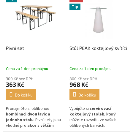
ý
o
Tip
p
d
i
u
s
k
p
t
r
ů
o
d
Pivní set
Stůl PEAK koktejlový svítící
u
k
t
Cena za 1 den pronájmu
Cena za 1 den pronájmu
ů
300 Kč bez DPH
800 Kč bez DPH
363 Kč
968 Kč
Do košíku
Do košíku
Pronajměte si oblíbenou
Vypůjčte si
servírovací
kombinaci dvou lavic a
koktejlový stolek
, který
jednoho stolu
. Pivní sety jsou
můžete rozsvítit ve vašich
vhodné pro
akce s větším
oblíbených barvách.
počtem návštěvníků
.