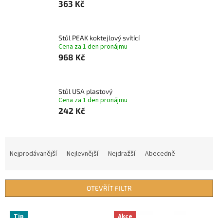
363 Kč
Stůl PEAK koktejlový svítící
Cena za 1 den pronájmu
968 Kč
Stůl USA plastový
Cena za 1 den pronájmu
242 Kč
Ř
a
Nejprodávanější
Nejlevnější
Nejdražší
Abecedně
z
e
n
OTEVŘÍT FILTR
í
p
V
r
Tip
Akce