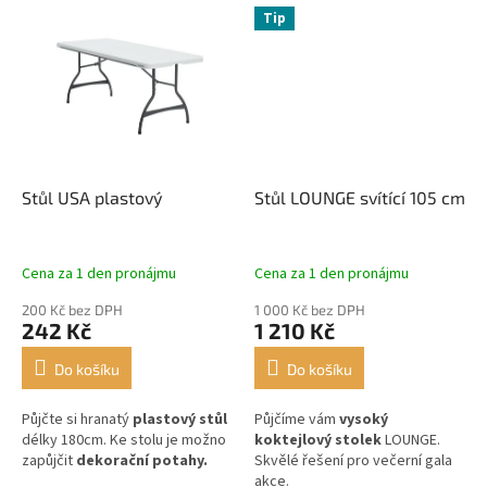
Tip
Stůl USA plastový
Stůl LOUNGE svítící 105 cm
Cena za 1 den pronájmu
Cena za 1 den pronájmu
200 Kč bez DPH
1 000 Kč bez DPH
242 Kč
1 210 Kč
Do košíku
Do košíku
Půjčte si hranatý
plastový stůl
Půjčíme vám
vysoký
délky 180cm. Ke stolu je možno
koktejlový stolek
LOUNGE.
zapůjčit
dekorační potahy.
Skvělé řešení pro večerní gala
akce.