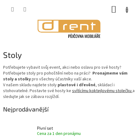
Přejít
NÁKUP
na
obsah
KOŠÍK
Stoly
Potřebujete vybavit svůj event, akci nebo oslavu pro své hosty?
Potřebujete stoly pro pohoštění nebo na práci?
Pronajmeme vám
stoly a stolky
pro všechny účastníky vaší akce.
V našem skladu najdete stoly
plastové i dřevěné
, skládací i
stohovatelné. Postavte své hosty ke
svítícímu koktejlovému stolečku
a
sledujte jak se zábava rozjíždí.
Nejprodávanější
Pivní set
Cena za 1 den pronájmu