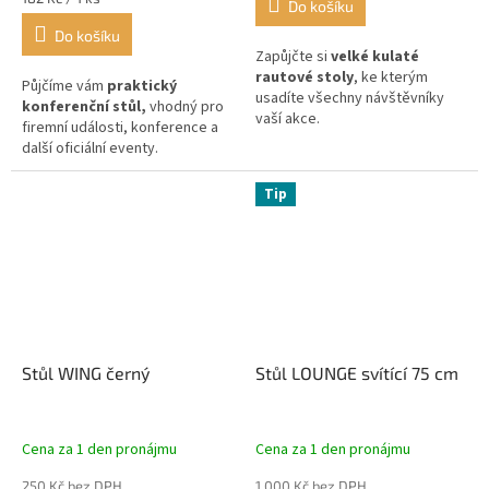
Do košíku
cena:
Do košíku
Zapůjčte si
velké kulaté
rautové stoly
, ke kterým
Půjčíme vám
praktický
usadíte všechny návštěvníky
konferenční stůl,
vhodný pro
vaší akce.
firemní události, konference a
další oficiální eventy.
Profesionální vzhled a široké
možnosti použití.
Tip
Stůl WING černý
Stůl LOUNGE svítící 75 cm
Cena za 1 den pronájmu
Cena za 1 den pronájmu
250 Kč bez DPH
1 000 Kč bez DPH