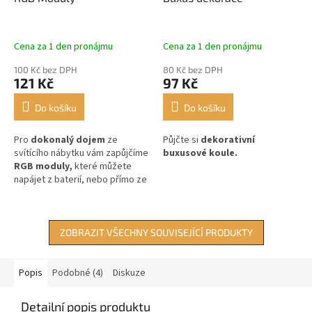
Cena za 1 den pronájmu
Cena za 1 den pronájmu
100 Kč bez DPH
80 Kč bez DPH
121 Kč
97 Kč
Do košíku
Do košíku
Pro
dokonalý dojem
ze
Půjčte si
dekorativní
svítícího nábytku vám zapůjčíme
buxusové koule.
RGB moduly,
které můžete
napájet z baterií, nebo přímo ze
sítě.
ZOBRAZIT VŠECHNY SOUVISEJÍCÍ PRODUKTY
Popis
Podobné (4)
Diskuze
Detailní popis produktu