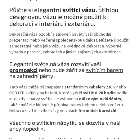
Půjčte si elegantní
svítící vázu.
Štíhlou
designovou vázu je možné použít k
dekoraci v interiéru i exteriéru.
Dekorační váza ozdobí a zároveň osvětlí váši obchodní
prezentaci nebo večerní společenskou událost. Můžete ji použít
samostatně nebo jako vázu na květinové dekorace. Výborně
vypadá v parcích, zahradách a jiných zajímavých exteriérech.
Elegantní světelná váza rozsvítí vaši
promoakci
nebo bude zářit za
svítícím barem
na zahradní párty
.
Tato váza může být napájena
standardním kabelem 230 V
nebo
RGB LED svítídly na baterii, které vydrží
svítit 8-20 hodin
podle
intenzity a barvy světla. Je vybavena
dálkovým ovládáním
,
takže můžete libovolně přepínat barvy během celého večera.
Nebo rozsviťte svítící vázy ve vašich
firemních barvách!
Všechno o svítícím nábytku se dozvíte
v naší
encyklopedii>
.