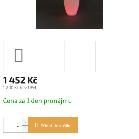
1 452 Kč
1 200 Kč bez DPH
Měrná
Cena za 1 den pronájmu
cena:
Přidat do košíku