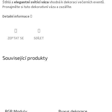
Štíhlá a
elegantní svítící váza
vhodná k dekoraci večerních eventů.
Pronajměte si tuto dekorativní vázu a zazáříte.
Detailní informace
ZEPTAT SE
SDÍLET
Související produkty
RGB Moduly
Buxus dekorace