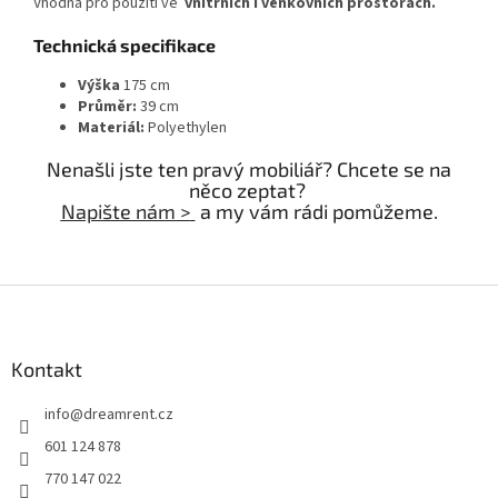
Vhodná pro použití ve
vnitřních i venkovních prostorách.
Technická specifikace
Výška
175 cm
Průměr:
39 cm
Materiál:
Polyethylen
Nenašli jste ten pravý mobiliář? Chcete se na
něco zeptat?
Napište nám >
a my vám rádi pomůžeme.
Z
á
p
a
Kontakt
t
info
@
dreamrent.cz
í
601 124 878
770 147 022