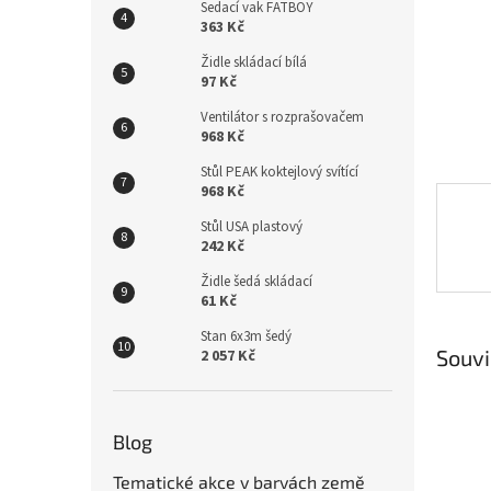
n
Sedací vak FATBOY
e
363 Kč
l
Židle skládací bílá
97 Kč
Ventilátor s rozprašovačem
968 Kč
Stůl PEAK koktejlový svítící
968 Kč
Stůl USA plastový
242 Kč
Židle šedá skládací
61 Kč
Stan 6x3m šedý
Souvi
2 057 Kč
Blog
Tematické akce v barvách země