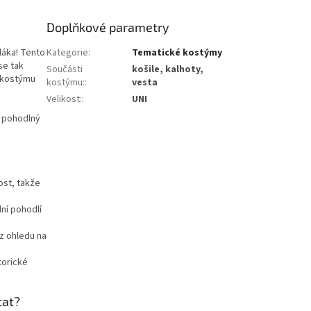
Doplňkové parametry
láka! Tento
Kategorie
:
Tematické kostýmy
se tak
Součásti
košile, kalhoty,
V kostýmu
kostýmu:
:
vesta
Velikost:
:
UNI
m pohodlný
ost, takže
lní pohodlí
ez ohledu na
torické
ptat?