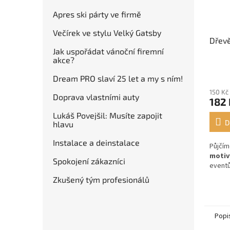
Apres ski párty ve firmě
Večírek ve stylu Velký Gatsby
Dřevě
Jak uspořádat vánoční firemní
akce?
Dream PRO slaví 25 let a my s ním!
150 Kč
Doprava vlastními auty
182 
Lukáš Povejšil: Musíte zapojit
D
hlavu
Instalace a deinstalace
Půjčí
motiv
Spokojení zákazníci
eventů
Zkušený tým profesionálů
Popi