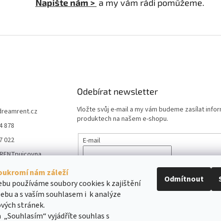
Napište nám >
a my vám rádi pomůžeme.
Odebírat newsletter
Vložte svůj e-mail a my vám budeme zasílat info
dreamrent.cz
produktech na našem e-shopu.
4 878
7 022
E-mail
RENTpujcovna
Vložením e-mailu souhlasíte s
podmínkami ochr
_rent_pujcovna_m
údajů
oukromí nám záleží
e
Odmítnout
bu používáme soubory cookies k zajištění
ebu a s vaším souhlasem i k analýze
PŘIHLÁSIT SE
vých stránek.
 „Souhlasím“ vyjádříte souhlas s