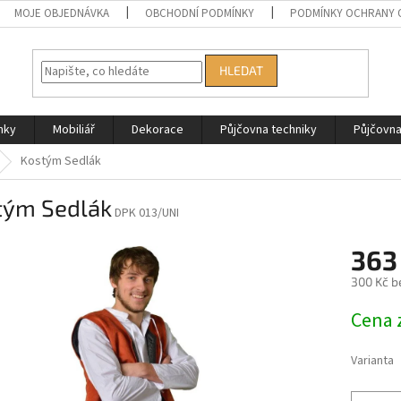
MOJE OBJEDNÁVKA
OBCHODNÍ PODMÍNKY
PODMÍNKY OCHRANY 
HLEDAT
nky
Mobiliář
Dekorace
Půjčovna techniky
Půjčovn
Kostým Sedlák
tým Sedlák
DPK 013/UNI
363
300 Kč b
Měrná
Cena 
cena:
Varianta