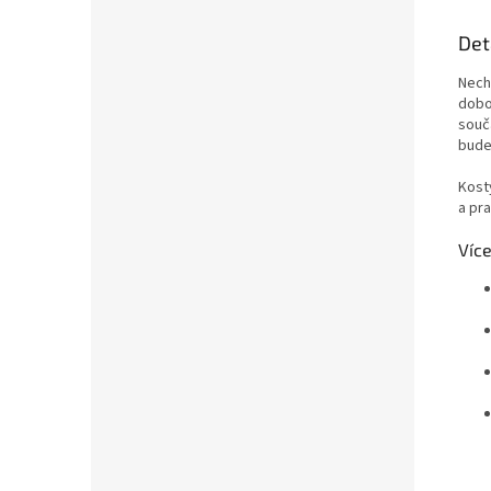
Det
Nech
dobo
souč
bude
Kost
a pr
Více