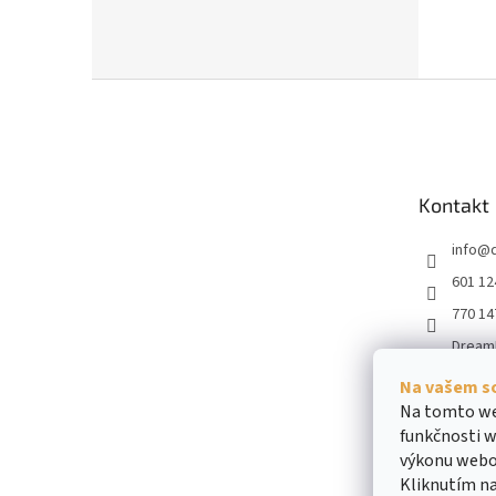
Z
á
p
a
t
Kontakt
í
info
@
601 12
770 14
Dream
dream
Na vašem s
obiliar
Na tomto we
funkčnosti w
výkonu webo
Kliknutím na