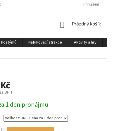
OSOBNÍCH ÚDAJŮ
PODMÍNKY PRO PŮJČOVNU KOSTÝMŮ
Přihlášení
KONTAKTY
NÁKUPNÍ
Prázdný košík
KOŠÍK
a kostýmů
Nafukovací atrakce
Aktivity a hry
Kontakty
 Kč
ez DPH
za 1 den pronájmu