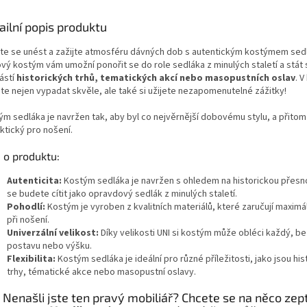
ailní popis produktu
te se unést a zažijte atmosféru dávných dob s autentickým kostýmem sed
vý kostým vám umožní ponořit se do role sedláka z minulých staletí a stát 
ástí
historických trhů, tematických akcí nebo masopustních oslav
. 
te nejen vypadat skvěle, ale také si užijete nezapomenutelné zážitky!
ým sedláka je navržen tak, aby byl co nejvěrnější dobovému stylu, a přito
aktický pro nošení.
 o produktu:
Autenticita:
Kostým sedláka je navržen s ohledem na historickou přesn
se budete cítit jako opravdový sedlák z minulých staletí.
Pohodlí:
Kostým je vyroben z kvalitních materiálů, které zaručují maximá
při nošení.
Univerzální velikost:
Díky velikosti UNI si kostým může obléci každý, b
postavu nebo výšku.
Flexibilita:
Kostým sedláka je ideální pro různé příležitosti, jako jsou his
trhy, tématické akce nebo masopustní oslavy.
Nenašli jste ten pravý mobiliář? Chcete se na něco ze