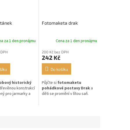
tánek
Fotomaketa drak
na za 1 den pronájmu
Cena za 1 den pronájmu
 DPH
200 Kč bez DPH
242 Kč
šíku
Do košíku
obový historický
Půjčte si
fotomaketu
řevěnou konstrukcí
pohádkové postavy Drak
a
ený pro jarmarky a
děti se promění v lítou saň.