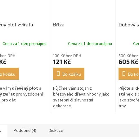
ný plot zvířata
Bříza
Dobový s
Cena za 1 den pronájmu
Cena za 1 den pronájmu
Ce
 bez DPH
100 Kč bez DPH
500 Kč bez
Kč
121 Kč
605 Kč
o košíku
Do košíku
Do ko
me vám
dřevěný plot s
Půjčíme vám stojan z
Půjčte si
d
y zvířat
pro vyzdobení
březového dřeva. Vhodný jako
stánek
s d
 pro děti.
svatební či slavnostní
jako stvoř
dekorace.
trhy.
s
Podobné (4)
Diskuze