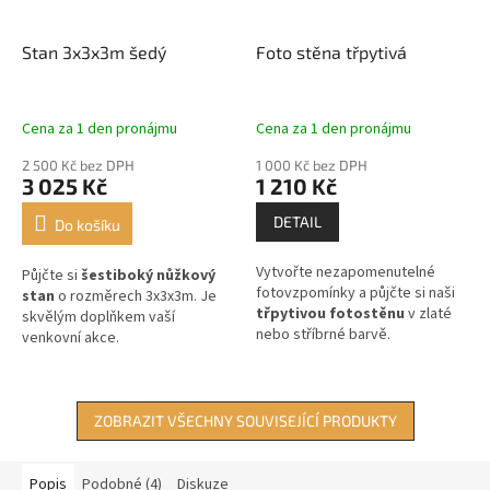
Stan 3x3x3m šedý
Foto stěna třpytivá
Cena za 1 den pronájmu
Cena za 1 den pronájmu
2 500 Kč bez DPH
1 000 Kč bez DPH
3 025 Kč
1 210 Kč
DETAIL
Do košíku
Vytvořte nezapomenutelné
Půjčte si
šestiboký nůžkový
fotovzpomínky a půjčte si naši
stan
o rozměrech 3x3x3m. Je
třpytivou fotostěnu
v zlaté
skvělým doplňkem vaší
nebo stříbrné barvě.
venkovní akce.
ZOBRAZIT VŠECHNY SOUVISEJÍCÍ PRODUKTY
Popis
Podobné (4)
Diskuze