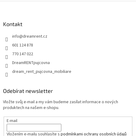
Z
á
p
a
Kontakt
t
info
@
dreamrent.cz
í
601 124 878
770 147 022
DreamRENTpujcovna
dream_rent_pujcovna_mobiliare
Odebírat newsletter
Vložte svůj e-mail a my vám budeme zasílat informace o nových
produktech na našem e-shopu.
E-mail
Vložením e-mailu souhlasíte s
podmínkami ochrany osobních údajů