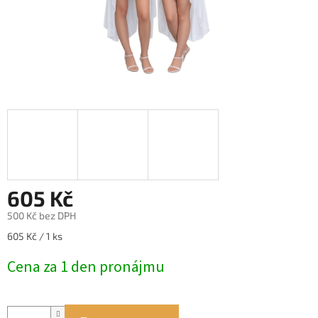
605 Kč
500 Kč bez DPH
Měrná
605 Kč / 1 ks
cena:
Cena za 1 den pronájmu