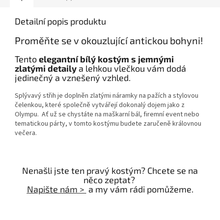
Detailní popis produktu
Proměňte se v okouzlující antickou bohyni!
Tento
elegantní bílý kostým s jemnými
zlatými detaily
a lehkou vlečkou vám dodá
jedinečný a vznešený vzhled.
Splývavý střih je doplněn zlatými náramky na pažích a stylovou
čelenkou, které společně vytvářejí dokonalý dojem jako z
Olympu.
Ať už se chystáte na maškarní bál, firemní event nebo
tematickou párty, v tomto kostýmu budete zaručeně královnou
večera.
Nenašli jste ten pravý kostým? Chcete se na
něco zeptat?
Napište nám >
a my vám rádi pomůžeme.