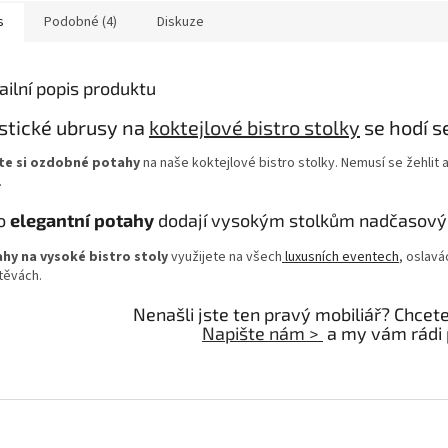
s
Podobné (4)
Diskuze
ailní popis produktu
stické ubrusy na
koktejlové bistro stolky
se hodí s
te si ozdobné potahy
na naše koktejlové bistro stolky. Nemusí se žehlit
.
o
elegantní potahy
dodají vysokým stolkům nadčasový 
hy na vysoké bistro stoly
využijete na všech
luxusních eventech
, oslavá
těvách.
Nenašli jste ten pravý mobiliář? Chcet
Napište nám >
a my vám rádi