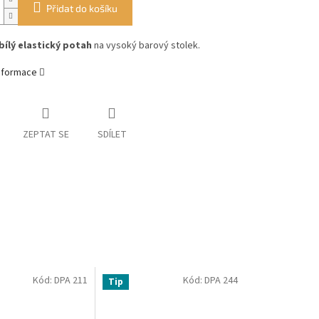
Přidat do košíku
bílý elastický potah
na vysoký barový stolek.
informace
ZEPTAT SE
SDÍLET
Kód:
DPA 211
Kód:
DPA 244
Tip