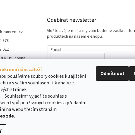
Odebírat newsletter
Vložte svůj e-mail a my vám budeme zasílat info
dreamrent.cz
produktech na našem e-shopu.
4 878
7 022
E-mail
RENTpujcovna
Vložením e-mailu souhlasíte s
podmínkami ochr
_rent_pujcovna_m
údajů
oukromí nám záleží
e
Odmítnout
bu používáme soubory cookies k zajištění
ebu a s vaším souhlasem i k analýze
PŘIHLÁSIT SE
vých stránek.
 „Souhlasím“ vyjádříte souhlas s
šech typů používaných cookies a předáním
ání na webu třetím stranám.
ies
zde.
í
pravit nastavení cookies