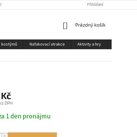
OSOBNÍCH ÚDAJŮ
PODMÍNKY PRO PŮJČOVNU KOSTÝMŮ
Přihlášení
KONTAKTY
NÁKUPNÍ
Prázdný košík
KOŠÍK
a kostýmů
Nafukovací atrakce
Aktivity a hry
Kontakty
 Kč
ez DPH
za 1 den pronájmu