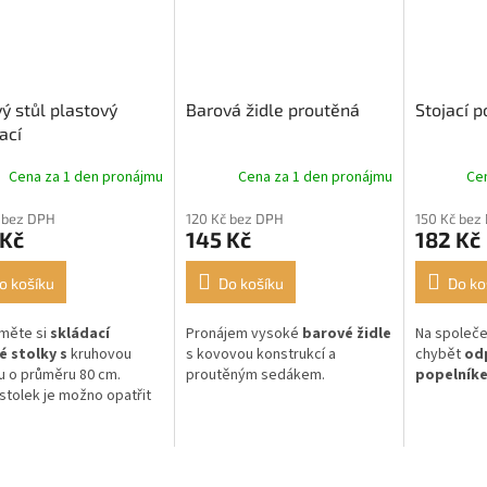
ý stůl plastový
Barová židle proutěná
Stojací p
ací
Cena za 1 den pronájmu
Cena za 1 den pronájmu
Ce
 bez DPH
120 Kč bez DPH
150 Kč bez
 Kč
145 Kč
182 Kč
o košíku
Do košíku
Do ko
měte si
skládací
Pronájem vysoké
barové židle
Na společe
é stolky s
kruhovou
s kovovou konstrukcí a
chybět
od
u
o průměru 80 cm.
proutěným sedákem.
popelník
stolek je možno opatřit
bným potahem.