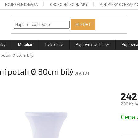
MOJE OBJEDNÁVKA
OBCHODNÍ PODMÍNKY
PODMÍNKY OCHRANY 
HLEDAT
nky
Mobiliář
Dekorace
Půjčovna techniky
Půjčovn
í potah Ø 80cm bílý
ní potah Ø 80cm bílý
DPA 134
242
200 Kč b
Měrná
Cena 
cena: