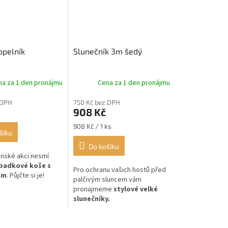
opelník
Slunečník 3m šedý
na za 1 den pronájmu
Cena za 1 den pronájmu
 DPH
750 Kč bez DPH
908 Kč
Měrná
908 Kč / 1 ks
šíku
cena:
Do košíku
nské akci nesmí
padkové koše s
Pro ochranu vašich hostů před
em
. Půjčte si je!
palčivým sluncem vám
pronajmeme
stylové velké
slunečníky.