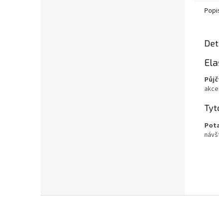
Popi
Det
Ela
Půjč
akce
Tyt
Pota
návš
Z
á