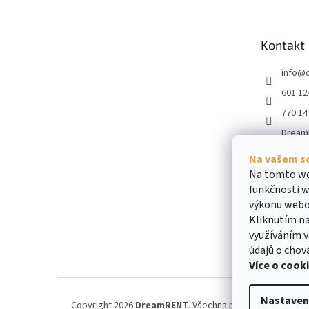
p
a
t
Kontakt
í
info
@
601 12
770 14
Dream
dream
Na vašem s
obiliar
Na tomto we
funkčnosti w
výkonu webo
Kliknutím na
využíváním v
údajů o chov
Více o cook
Nastaven
Copyright 2026
DreamRENT
. Všechna práva vyhrazena.
U