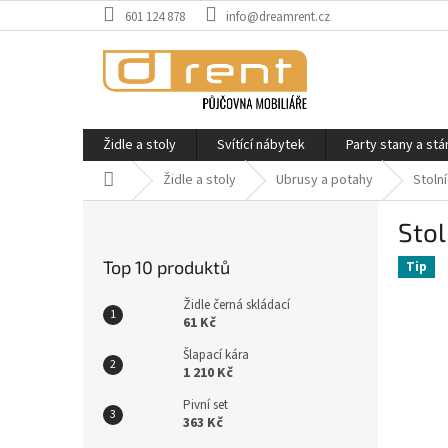
Přejít
601 124 878
info@dreamrent.cz
na
obsah
Židle a stoly
Svítící nábytek
Party stany a stá
Domů
Židle a stoly
Ubrusy a potahy
Stoln
P
Stol
o
s
Top 10 produktů
Tip
t
r
Židle černá skládací
a
61 Kč
n
Šlapací kára
n
1 210 Kč
í
Pivní set
p
363 Kč
a