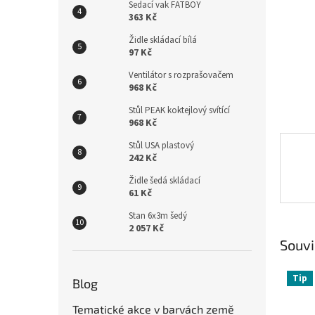
n
Sedací vak FATBOY
e
363 Kč
l
Židle skládací bílá
97 Kč
Ventilátor s rozprašovačem
968 Kč
Stůl PEAK koktejlový svítící
968 Kč
Stůl USA plastový
242 Kč
Židle šedá skládací
61 Kč
Stan 6x3m šedý
2 057 Kč
Souvi
Tip
Blog
Tematické akce v barvách země