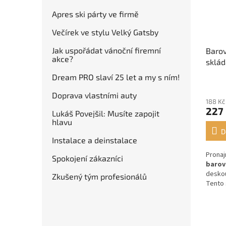
Apres ski párty ve firmě
Večírek ve stylu Velký Gatsby
Jak uspořádat vánoční firemní
Barov
akce?
sklád
Dream PRO slaví 25 let a my s ním!
Doprava vlastními auty
188 Kč
227
Lukáš Povejšil: Musíte zapojit
hlavu
D
Instalace a deinstalace
Pronaj
Spokojení zákazníci
barov
desko
Zkušený tým profesionálů
Tento 
ozdo