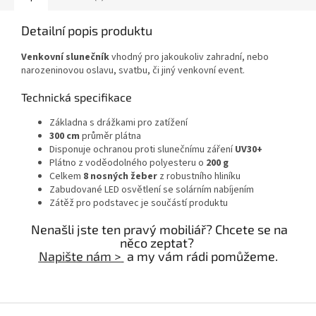
Detailní popis produktu
Venkovní slunečník
vhodný pro jakoukoliv zahradní, nebo
narozeninovou oslavu, svatbu, či jiný venkovní event.
Technická specifikace
Základna s drážkami pro zatížení
300 cm
průměr plátna
Disponuje ochranou proti slunečnímu záření
UV30+
Plátno z voděodolného polyesteru o
200 g
Celkem
8 nosných žeber
z robustního hliníku
Zabudované LED osvětlení se solárním nabíjením
Zátěž pro podstavec je součástí produktu
Nenašli jste ten pravý mobiliář? Chcete se na
něco zeptat?
Napište nám >
a my vám rádi pomůžeme.
Z