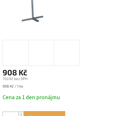
908 Kč
750 Kč bez DPH
Měrná
908 Kč / 1 ks
cena:
Cena za 1 den pronájmu