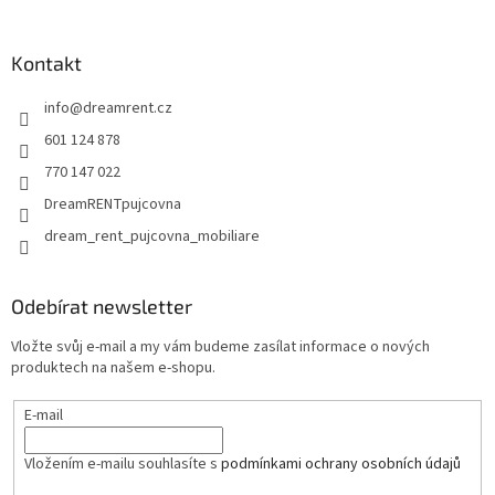
á
p
a
Kontakt
t
info
@
dreamrent.cz
í
601 124 878
770 147 022
DreamRENTpujcovna
dream_rent_pujcovna_mobiliare
Odebírat newsletter
Vložte svůj e-mail a my vám budeme zasílat informace o nových
produktech na našem e-shopu.
E-mail
Vložením e-mailu souhlasíte s
podmínkami ochrany osobních údajů