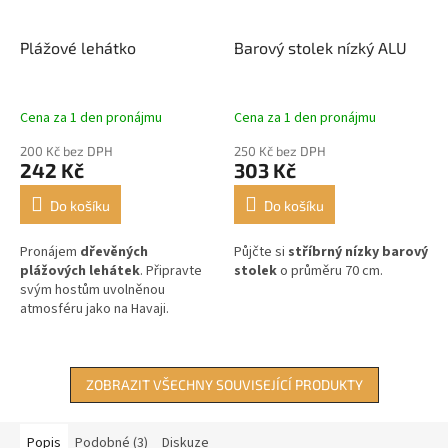
Plážové lehátko
Barový stolek nízký ALU
Cena za 1 den pronájmu
Cena za 1 den pronájmu
200 Kč bez DPH
250 Kč bez DPH
242 Kč
303 Kč
Do košíku
Do košíku
Pronájem
dřevěných
Půjčte si
stříbrný nízky barový
plážových lehátek
. Připravte
stolek
o průměru 70 cm.
svým hostům uvolněnou
atmosféru jako na Havaji.
ZOBRAZIT VŠECHNY SOUVISEJÍCÍ PRODUKTY
Popis
Podobné (3)
Diskuze