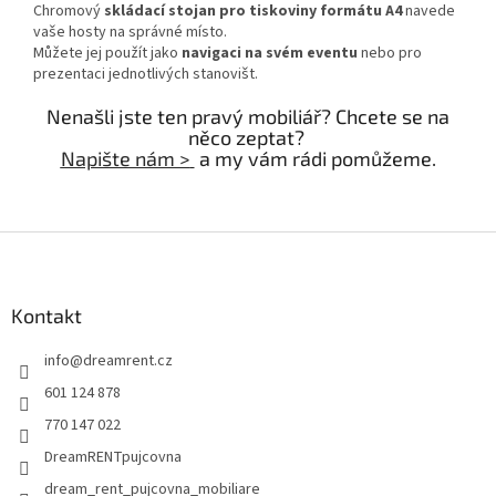
Chromový
skládací stojan pro tiskoviny formátu A4
navede
vaše hosty na správné místo.
Můžete jej použít jako
navigaci na svém eventu
nebo pro
prezentaci jednotlivých stanovišt.
Nenašli jste ten pravý mobiliář? Chcete se na
něco zeptat?
Napište nám >
a my vám rádi pomůžeme.
Z
á
p
a
Kontakt
t
info
@
dreamrent.cz
í
601 124 878
770 147 022
DreamRENTpujcovna
dream_rent_pujcovna_mobiliare