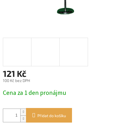
121 Kč
100 Kč bez DPH
Měrná
Cena za 1 den pronájmu
cena:
Přidat do košíku