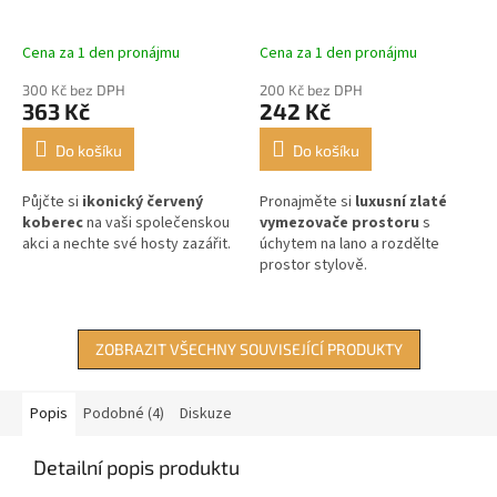
Cena za 1 den pronájmu
Cena za 1 den pronájmu
300 Kč bez DPH
200 Kč bez DPH
363 Kč
242 Kč
Do košíku
Do košíku
Půjčte si
ikonický červený
Pronajměte si
luxusní zlaté
koberec
na vaši společenskou
vymezovače prostoru
s
akci a nechte své hosty zazářit.
úchytem na lano a rozdělte
prostor stylově.
ZOBRAZIT VŠECHNY SOUVISEJÍCÍ PRODUKTY
Popis
Podobné (4)
Diskuze
Detailní popis produktu