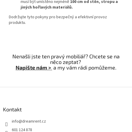
musí být umístěno nejméně
100 cm od stěn, stropu a
jiných hořlavých materiálů.
Dodržujte tyto pokyny pro bezpečný a efektivní provoz
produktu.
Nenašli jste ten pravý mobiliář? Chcete se na
něco zeptat?
Napište nám >
a my vám rádi pomůžeme.
Z
á
p
a
Kontakt
t
info
@
dreamrent.cz
í
601 124 878