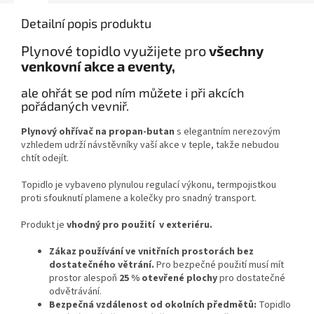
Detailní popis produktu
Plynové topidlo využijete pro
všechny
venkovní akce a eventy,
ale ohřát se pod ním můžete i při akcích
pořádaných vevniř.
Plynový ohřívač na propan-butan
s elegantním nerezovým
vzhledem udrží návstěvníky vaší akce v teple, takže nebudou
chtít odejít.
Topidlo je vybaveno plynulou regulací výkonu, termpojistkou
proti sfouknutí plamene a kolečky pro snadný transport.
Produkt je
vhodný pro použití v exteriéru.
Zákaz používání ve vnitřních prostorách bez
dostatečného větrání.
Pro bezpečné použití musí mít
prostor alespoň
25 % otevřené plochy
pro dostatečné
odvětrávání.
Bezpečná vzdálenost od okolních předmětů:
Topidlo