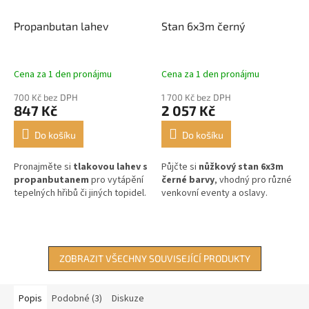
Propanbutan lahev
Stan 6x3m černý
Cena za 1 den pronájmu
Cena za 1 den pronájmu
700 Kč bez DPH
1 700 Kč bez DPH
847 Kč
2 057 Kč
Do košíku
Do košíku
Pronajměte si
tlakovou lahev s
Půjčte si
nůžkový stan 6x3m
propanbutanem
pro vytápění
černé barvy
, vhodný pro různé
tepelných hřibů či jiných topidel.
venkovní eventy a oslavy.
ZOBRAZIT VŠECHNY SOUVISEJÍCÍ PRODUKTY
Popis
Podobné (3)
Diskuze