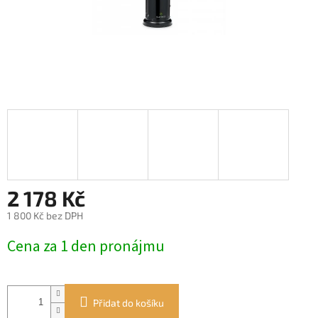
2 178 Kč
1 800 Kč bez DPH
Měrná
Cena za 1 den pronájmu
cena:
Přidat do košíku