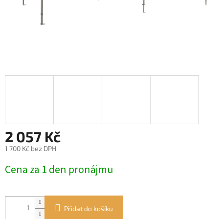
2 057 Kč
1 700 Kč bez DPH
Měrná
Cena za 1 den pronájmu
cena:
Přidat do košíku