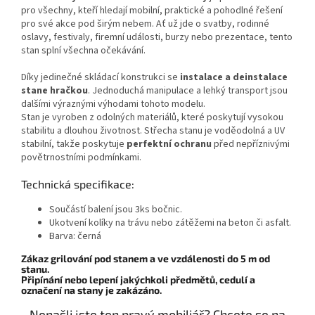
pro všechny, kteří hledají mobilní, praktické a pohodlné řešení
pro své akce pod širým nebem. Ať už jde o svatby, rodinné
oslavy, festivaly, firemní události, burzy nebo prezentace, tento
stan splní všechna očekávání.
Díky jedinečné skládací konstrukci se
instalace a deinstalace
stane hračkou
.
Jednoduchá manipulace a lehký transport jsou
dalšími výraznými výhodami tohoto modelu.
Stan je vyroben z odolných materiálů, které poskytují vysokou
stabilitu a dlouhou životnost. Střecha stanu je voděodolná a UV
stabilní, takže poskytuje
perfektní ochranu
před nepříznivými
povětrnostními podmínkami.
Technická specifikace:
Součástí balení jsou 3ks bočnic.
Ukotvení kolíky na trávu nebo zátěžemi na beton či asfalt.
Barva: černá
Zákaz grilování pod stanem a ve vzdálenosti do 5 m od
stanu.
​Připínání nebo lepení jakýchkoli předmětů, cedulí a
označení na stany je zakázáno.
Nenašli jste ten pravý mobiliář? Chcete se na