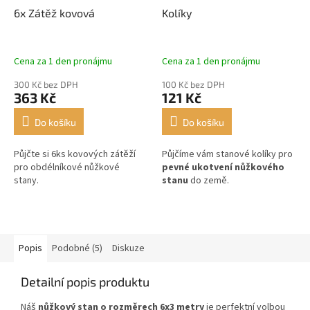
6x Zátěž kovová
Kolíky
Cena za 1 den pronájmu
Cena za 1 den pronájmu
300 Kč bez DPH
100 Kč bez DPH
363 Kč
121 Kč
Do košíku
Do košíku
Půjčte si 6ks kovových zátěží
Půjčíme vám stanové kolíky pro
pro obdélníkové nůžkové
pevné ukotvení nůžkového
stany.
stanu
do země.
Popis
Podobné (5)
Diskuze
Detailní popis produktu
Náš
nůžkový stan o rozměrech 6x3 metry
je perfektní volbou