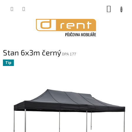
Přejít
NÁKUP
na
obsah
KOŠÍK
Stan 6x3m černý
DPA 177
Tip