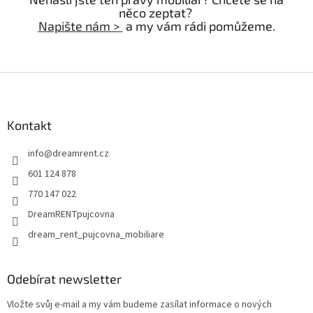
něco zeptat?
Napište nám >
a my vám rádi pomůžeme.
Z
á
p
a
Kontakt
t
info
@
dreamrent.cz
í
601 124 878
770 147 022
DreamRENTpujcovna
dream_rent_pujcovna_mobiliare
Odebírat newsletter
Vložte svůj e-mail a my vám budeme zasílat informace o nových