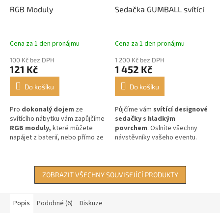
RGB Moduly
Sedačka GUMBALL svítící
Cena za 1 den pronájmu
Cena za 1 den pronájmu
100 Kč bez DPH
1 200 Kč bez DPH
121 Kč
1 452 Kč
Do košíku
Do košíku
Pro
dokonalý dojem
ze
Půjčíme vám
svítící designové
svítícího nábytku vám zapůjčíme
sedačky s hladkým
RGB moduly,
které můžete
povrchem
. Oslníte všechny
napájet z baterií, nebo přímo ze
návstěvníky vašeho eventu.
sítě.
ZOBRAZIT VŠECHNY SOUVISEJÍCÍ PRODUKTY
Popis
Podobné (6)
Diskuze