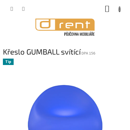
Přejít
NÁKUP
na
obsah
KOŠÍK
Křeslo GUMBALL svítící
DPA 156
Tip