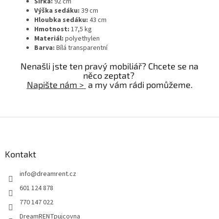
Šířka:
92 cm
Výška sedáku:
39 cm
Hloubka sedáku:
43 cm
Hmotnost:
17,5 kg
Materiál:
polyethylen
Barva:
Bílá transparentní
Nenašli jste ten pravý mobiliář? Chcete se na
něco zeptat?
Napište nám >
a my vám rádi pomůžeme.
Z
á
p
a
Kontakt
t
info
@
dreamrent.cz
í
601 124 878
770 147 022
DreamRENTpujcovna