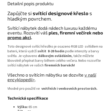
Detailní popis produktu
Zapůjčte si
svítící designové křeslo
s
hladkým povrchem.
Svítící nábytek dodá nádech luxusu každému
eventu. Rozsvítí váš
ples, firemní večírek nebo
promo akci
.
Toto designové svítící křesílko je osazeno RGB LED svítídlem na
baterii, která vydrží
svítit 8-20 hodin
podle intenzity a barvy
světla. Je vybaveno
dálkovým ovládáním
, takže můžete
libovolně přepínat barvy během celého večera. Nebo rozsviťte
svítící nábytek ve vašich
firemních barvách!
Všechno o svítícím nábytku se dozvíte
v naší
encyklopedii>
.
Vhodné pro použití ve
vnitřních i venkovních prostorách.
Technická specifikace
Výška:
65 cm