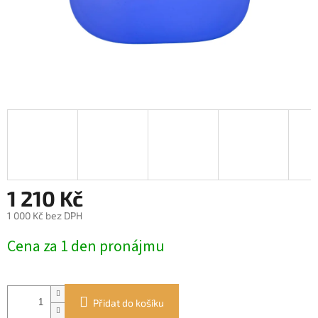
1 210 Kč
1 000 Kč bez DPH
Měrná
Cena za 1 den pronájmu
cena:
Přidat do košíku