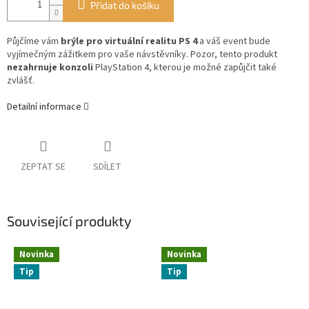
Přidat do košíku
Půjčíme vám
brýle pro virtuální realitu PS 4
a váš event bude
vyjímečným zážitkem pro vaše návstěvníky. Pozor, tento produkt
nezahrnuje konzoli
PlayStation 4, kterou je možné zapůjčit také
zvlášť.
Detailní informace
ZEPTAT SE
SDÍLET
Související produkty
Novinka
Novinka
Tip
Tip