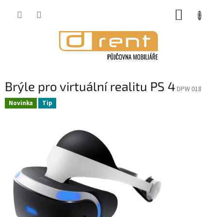
Přejít
NÁKUP
na
obsah
KOŠÍK
Brýle pro virtuální realitu PS 4
DPW 018
Novinka
Tip