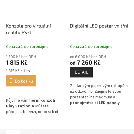
Konzole pro virtuální
Digitální LED poster vnitřní
realitu PS 4
Cena za 1 den pronájmu
Cena za 1 den pronájmu
1 500 Kč bez DPH
od 6 000 Kč bez DPH
1 815 Kč
7 260 Kč
od
Měrná
1 815 Kč / 1 ks
DETAIL
cena:
Do košíku
Zastaralým papírovým roll-upům
už odzvonilo. Zaujměte svou
prezentací na maximum a
Půjčíme vám
herní konzoli
pronajměte si LED panely.
Play Station 4
. Můžete ji
Vaše prezentace zazáří v živých
připojit k televizi, nebo si k ní
barvách díky
digitálním LED
půjčit také brýle pro VR.
posterům
.