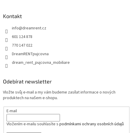
á
p
a
Kontakt
t
info
@
dreamrent.cz
í
601 124 878
770 147 022
DreamRENTpujcovna
dream_rent_pujcovna_mobiliare
Odebírat newsletter
Vložte svůj e-mail a my vám budeme zasílat informace o nových
produktech na našem e-shopu.
E-mail
Vložením e-mailu souhlasíte s
podmínkami ochrany osobních údajů