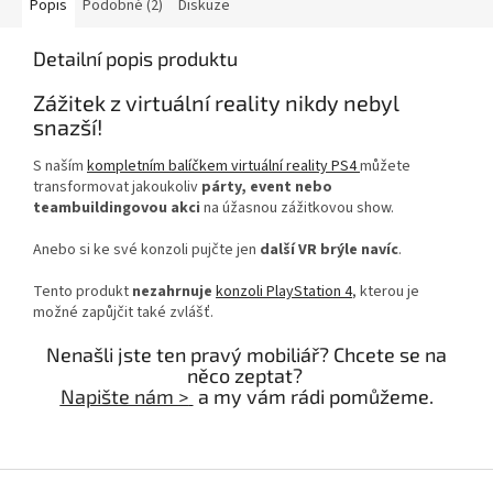
Popis
Podobné (2)
Diskuze
Detailní popis produktu
Zážitek z virtuální reality nikdy nebyl
snazší!
S naším
kompletním balíčkem virtuální reality PS4
můžete
transformovat jakoukoliv
párty, event nebo
teambuildingovou akci
na úžasnou zážitkovou show.
Anebo si ke své konzoli pujčte jen
další VR brýle navíc
.
Tento produkt
nezahrnuje
konzoli PlayStation 4
, kterou je
možné zapůjčit také zvlášť.
Nenašli jste ten pravý mobiliář? Chcete se na
něco zeptat?
Napište nám >
a my vám rádi pomůžeme.
Z