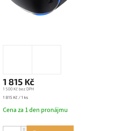
1 815 Kč
1 500 Kč bez DPH
Měrná
1 815 Kč / 1 ks
cena:
Cena za 1 den pronájmu