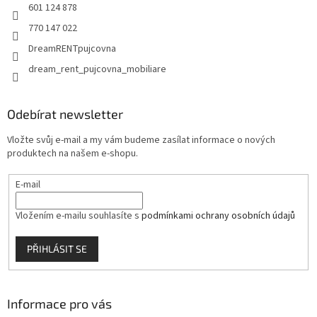
601 124 878
770 147 022
DreamRENTpujcovna
dream_rent_pujcovna_mobiliare
Odebírat newsletter
Vložte svůj e-mail a my vám budeme zasílat informace o nových
produktech na našem e-shopu.
E-mail
Vložením e-mailu souhlasíte s
podmínkami ochrany osobních údajů
PŘIHLÁSIT SE
Informace pro vás