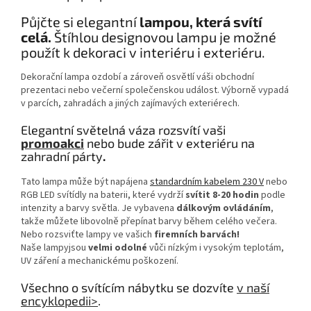
Půjčte si elegantní
lampou, která svítí
celá.
Štíhlou designovou lampu je možné
použít k dekoraci v interiéru i exteriéru.
Dekorační lampa ozdobí a zároveň osvětlí váši obchodní
prezentaci nebo večerní společenskou událost. Výborně vypadá
v parcích, zahradách a jiných zajímavých exteriérech.
Elegantní světelná váza rozsvítí vaši
promoakci
nebo bude zářit v exteriéru
na
zahradní párty
.
Tato lampa může být napájena
standardním kabelem 230 V
nebo
RGB LED svítídly na baterii, které vydrží
svítit 8-20 hodin
podle
intenzity a barvy světla. Je vybavena
dálkovým ovládáním
,
takže můžete libovolně přepínat barvy během celého večera.
Nebo rozsviťte lampy ve vašich
firemních barvách!
Naše lampyjsou
velmi odolné
vůči nízkým i vysokým teplotám,
UV záření a mechanickému poškození.
Všechno o svítícím nábytku se dozvíte
v naší
encyklopedii>
.