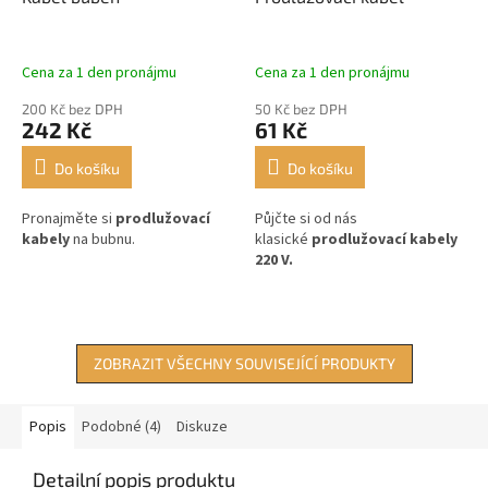
Cena za 1 den pronájmu
Cena za 1 den pronájmu
200 Kč bez DPH
50 Kč bez DPH
242 Kč
61 Kč
Do košíku
Do košíku
Pronajměte si
prodlužovací
Půjčte si od nás
kabely
na bubnu.
klasické
prodlužovací kabely
220 V.
ZOBRAZIT VŠECHNY SOUVISEJÍCÍ PRODUKTY
Popis
Podobné (4)
Diskuze
Detailní popis produktu