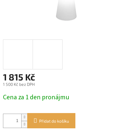
1 815 Kč
1 500 Kč bez DPH
Měrná
Cena za 1 den pronájmu
cena:
Přidat do košíku