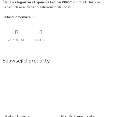
Štíhlá a
elegantní stojanová lampa PIVOT
vhodná k dekoraci
večerních eventů nebo zahradních slavností.
Detailní informace
ZEPTAT SE
SDÍLET
Související produkty
Kabel buben
Prodlužovací kabel