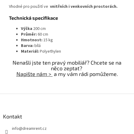
Vhodné pro použití ve
vnitřních i venkovních prostorách.
Technická specifikace
Výška
200 cm
Průměr:
60 cm
Hmotnost:
15 kg
Barva:
bílá
Materiál:
Polyethylen
Nenašli jste ten pravý mobiliář? Chcete se na
něco zeptat?
Napište nám >
a my vám rádi pomůžeme.
Z
á
p
a
Kontakt
t
info
@
dreamrent.cz
í