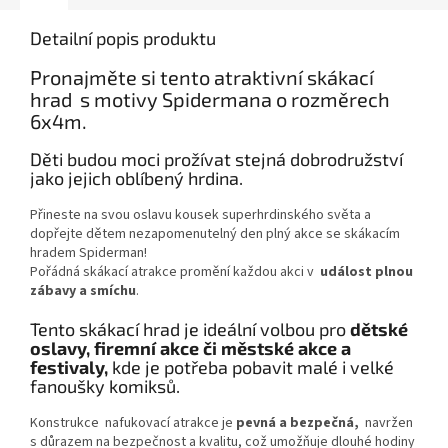
Detailní popis produktu
Pronajměte si tento atraktivní skákací
hrad s motivy Spidermana o rozměrech
6x4m.
Děti budou moci prožívat stejná dobrodružství
jako jejich oblíbený hrdina.
Přineste na svou oslavu kousek superhrdinského světa a
dopřejte dětem nezapomenutelný den plný akce se skákacím
hradem Spiderman!
Pořádná skákací atrakce promění každou akci v
událost plnou
zábavy a smíchu
.
Tento skákací hrad je ideální volbou pro
dětské
oslavy, firemní akce či městské akce a
festivaly,
kde je potřeba pobavit malé i velké
fanoušky komiksů.
Konstrukce nafukovací atrakce je
pevná a bezpečná,
navržen
s důrazem na bezpečnost a kvalitu, což umožňuje dlouhé hodiny