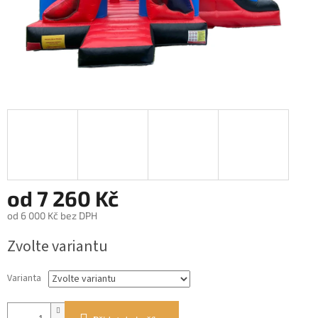
od
7 260 Kč
od
6 000 Kč
bez DPH
Měrná
Zvolte variantu
cena:
Varianta