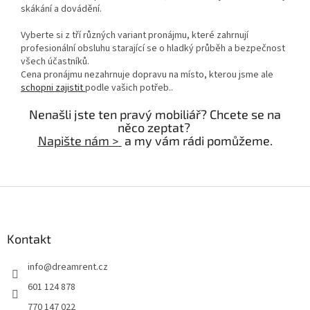
skákání a dovádění.
Vyberte si z tří různých variant pronájmu, které zahrnují
profesionální obsluhu starající se o hladký průběh a bezpečnost
všech účastníků.
Cena pronájmu nezahrnuje dopravu na místo, kterou jsme ale
schopni zajistit
podle vašich potřeb..
Nenašli jste ten pravý mobiliář? Chcete se na
něco zeptat?
Napište nám >
a my vám rádi pomůžeme.
Z
á
p
a
Kontakt
t
info
@
dreamrent.cz
í
601 124 878
770 147 022