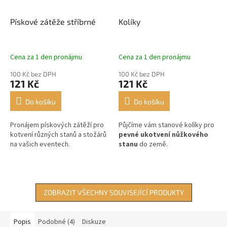
Pískové zátěže stříbrné
Kolíky
Cena za 1 den pronájmu
Cena za 1 den pronájmu
100 Kč bez DPH
100 Kč bez DPH
121 Kč
121 Kč
Do košíku
Do košíku
Pronájem pískových zátěží pro
Půjčíme vám stanové kolíky pro
kotvení různých stanů a stožárů
pevné ukotvení nůžkového
na vašich eventech.
stanu
do země.
ZOBRAZIT VŠECHNY SOUVISEJÍCÍ PRODUKTY
Popis
Podobné (4)
Diskuze