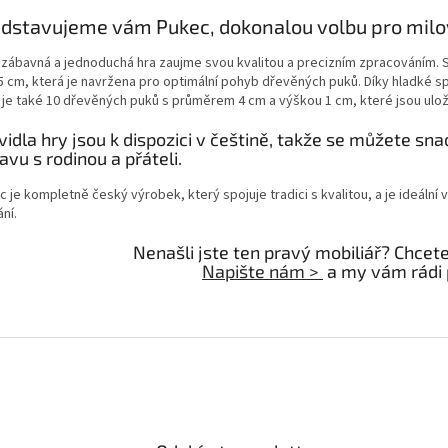
dstavujeme vám Pukec, dokonalou volbu pro milov
 zábavná a jednoduchá hra zaujme svou kvalitou a precizním zpracováním.
5 cm, která je navržena pro optimální pohyb dřevěných puků. Díky hladké sp
 je také 10 dřevěných puků s průměrem 4 cm a výškou 1 cm, které jsou ulož
vidla hry jsou k dispozici v češtině, takže se můžete snad
avu s rodinou a přáteli.
c je kompletně český výrobek, který spojuje tradici s kvalitou, a je ideál
ní.
Nenašli jste ten pravý mobiliář? Chcet
Napište nám >
a my vám rádi