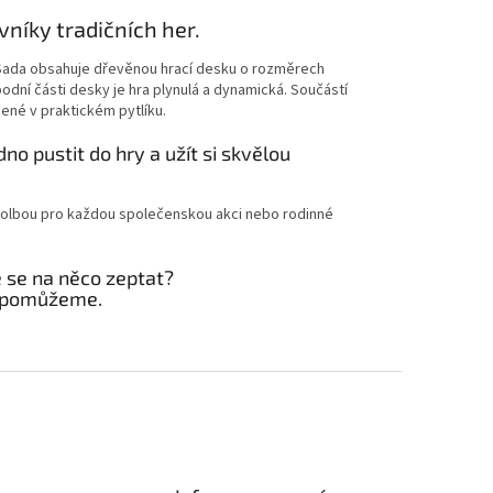
níky tradičních her.
 Sada obsahuje dřevěnou hrací desku o rozměrech
odní části desky je hra plynulá a dynamická. Součástí
ené v praktickém pytlíku.
no pustit do hry a užít si skvělou
ní volbou pro každou společenskou akci nebo rodinné
e se na něco zeptat?
 pomůžeme.