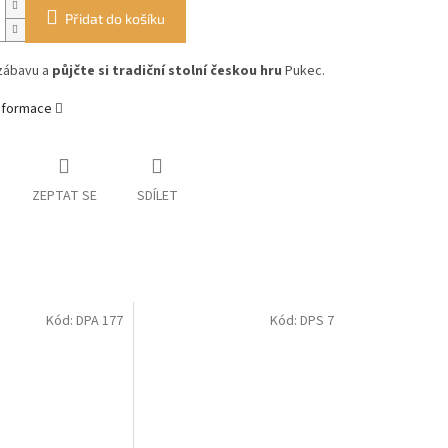
Přidat do košíku
zábavu a
půjčte si tradiční stolní českou hru
Pukec.
informace
ZEPTAT SE
SDÍLET
Kód:
DPA 177
Kód:
DPS 7