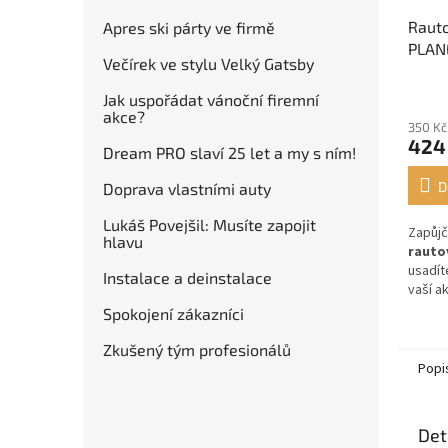
Raut
Apres ski párty ve firmě
PLAN
Večírek ve stylu Velký Gatsby
Jak uspořádat vánoční firemní
akce?
350 Kč
424
Dream PRO slaví 25 let a my s ním!
D
Doprava vlastními auty
Lukáš Povejšil: Musíte zapojit
Zapůjč
hlavu
rauto
usadít
Instalace a deinstalace
vaší a
Spokojení zákazníci
Zkušený tým profesionálů
Popi
Det