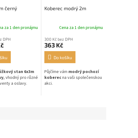
m černý
Koberec modrý 2m
na za 1 den pronájmu
Cena za 1 den pronájmu
ez DPH
300 Kč bez DPH
Kč
363 Kč
šíku
Do košíku
ůžkový stan 6x3m
Půjčíme vám
modrý pochozí
vy
, vhodný pro různé
koberec
na vaši společenskou
venty a oslavy.
akci.