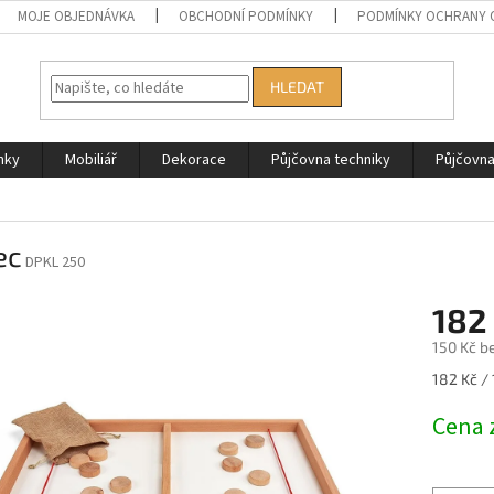
MOJE OBJEDNÁVKA
OBCHODNÍ PODMÍNKY
PODMÍNKY OCHRANY 
HLEDAT
nky
Mobiliář
Dekorace
Půjčovna techniky
Půjčovn
ec
DPKL 250
182
150 Kč b
Měrná
182 Kč / 
cena:
Cena 