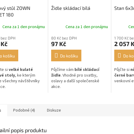
ový stůl ZOWN
Židle skládací bílá
Stan 6x3
ET 180
Cena za 1 den pronájmu
Cena za 1 den pronájmu
Ce
 bez DPH
80 Kč bez DPH
1 700 Kč b
 Kč
97 Kč
2 057 
o košíku
Do košíku
Do ko
te si
velké kulaté
Půjčíme vám
bílé skládací
Půjčte si
n
vé stoly
, ke kterým
židle
. Vhodné pro svatby,
černé bar
e všechny návštěvníky
oslavy a další společenské
venkovní e
kce.
akce.
s
Podobné (4)
Diskuze
ailní popis produktu