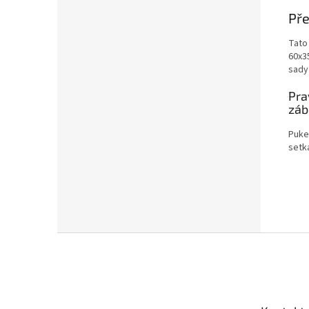
Pře
Tato
60x3
sady
Pra
záb
Puke
setká
Z
á
p
a
t