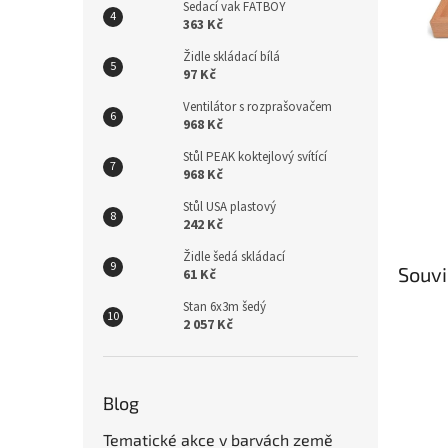
n
Sedací vak FATBOY
e
363 Kč
l
Židle skládací bílá
97 Kč
Ventilátor s rozprašovačem
968 Kč
Stůl PEAK koktejlový svítící
968 Kč
Stůl USA plastový
242 Kč
Židle šedá skládací
Souvi
61 Kč
Stan 6x3m šedý
2 057 Kč
Blog
Tematické akce v barvách země