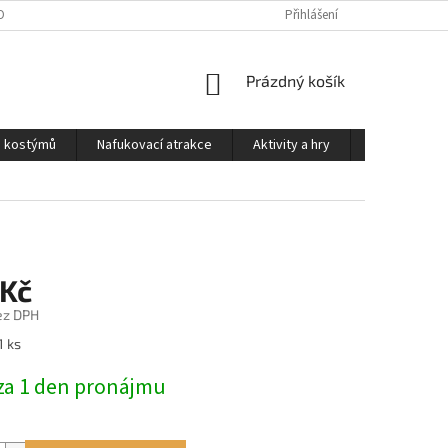
OSOBNÍCH ÚDAJŮ
PODMÍNKY PRO PŮJČOVNU KOSTÝMŮ
Přihlášení
KONTAKTY
NÁKUPNÍ
Prázdný košík
KOŠÍK
a kostýmů
Nafukovací atrakce
Aktivity a hry
Kontakty
 Kč
ez DPH
1 ks
za 1 den pronájmu