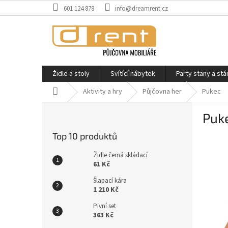
Přejít
601 124 878
info@dreamrent.cz
na
obsah
Židle a stoly
Svítící nábytek
Party stany a stá
Domů
Aktivity a hry
Půjčovna her
Pukec
P
Puk
o
s
Top 10 produktů
t
r
Židle černá skládací
a
61 Kč
n
Šlapací kára
n
1 210 Kč
í
Pivní set
p
363 Kč
a