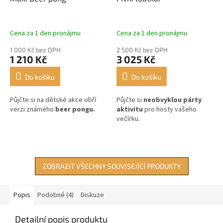
Cena za 1 den pronájmu
Cena za 1 den pronájmu
1 000 Kč bez DPH
2 500 Kč bez DPH
1 210 Kč
3 025 Kč
Do košíku
Do košíku
Půjčte si na dětské akce obří
Půjčte si
neobvyklou párty
verzi známého
beer pongu.
aktivitu
pro hosty vašeho
večírku.
ZOBRAZIT VŠECHNY SOUVISEJÍCÍ PRODUKTY
Popis
Podobné (4)
Diskuze
Detailní popis produktu