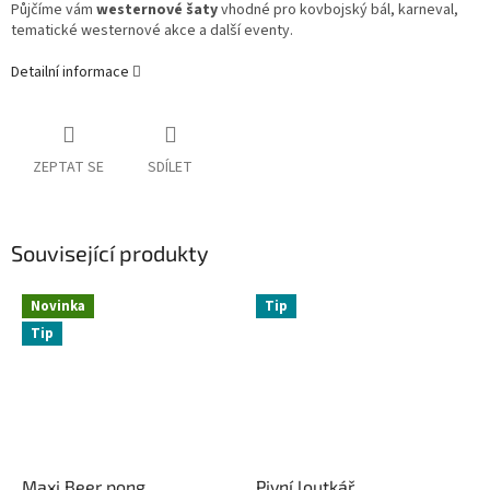
Půjčíme vám
westernové šaty
vhodné pro kovbojský bál, karneval,
tematické westernové akce a další eventy.
Detailní informace
ZEPTAT SE
SDÍLET
Související produkty
Novinka
Tip
Tip
Maxi Beer pong
Pivní loutkář