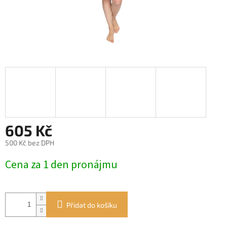
605 Kč
500 Kč bez DPH
Měrná
Cena za 1 den pronájmu
cena:
Přidat do košíku