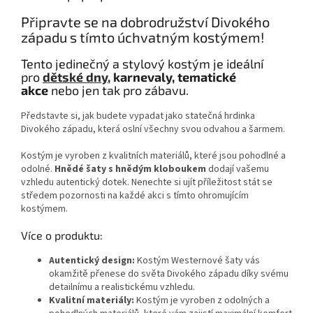
Připravte se na dobrodružství Divokého
západu s tímto úchvatným kostýmem!
Tento jedinečný a stylový kostým je ideální
pro
dětské dny,
karnevaly, tematické
akce
nebo jen tak pro zábavu.
Představte si, jak budete vypadat jako statečná hrdinka
Divokého západu, která oslní všechny svou odvahou a šarmem.
Kostým je vyroben z kvalitních materiálů, které jsou pohodlné a
odolné.
Hnědé šaty s hnědým kloboukem
dodají vašemu
vzhledu autentický dotek. Nenechte si ujít příležitost stát se
středem pozornosti na každé akci s tímto ohromujícím
kostýmem.
Více o produktu:
Autentický design:
Kostým Westernové šaty vás
okamžitě přenese do světa Divokého západu díky svému
detailnímu a realistickému vzhledu.
Kvalitní materiály:
Kostým je vyroben z odolných a