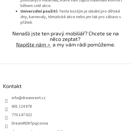
pohodlných materiálů, které vám zajistí maximální komfort
během celé akce.
Univerzální použití:
Tento kostým je ideální pro dětské
dny, karnevaly, tématické akce nebo jen tak pro zábavu s
přáteli.
Nenašli jste ten pravý mobiliář? Chcete se na
něco zeptat?
Napište nám >
a my vám rádi pomůžeme.
Z
á
p
a
Kontakt
t
info
@
dreamrent.cz
í
601 124 878
770 147 022
DreamRENTpujcovna